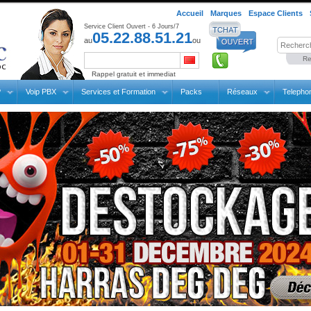
Accueil
Marques
Espace Clients
Service Client Ouvert - 6 Jours/7
05.22.88.51.21
au
ou
Re
Rappel gratuit et immediat
P
Voip PBX
Services et Formation
Packs
Réseaux
Telepho