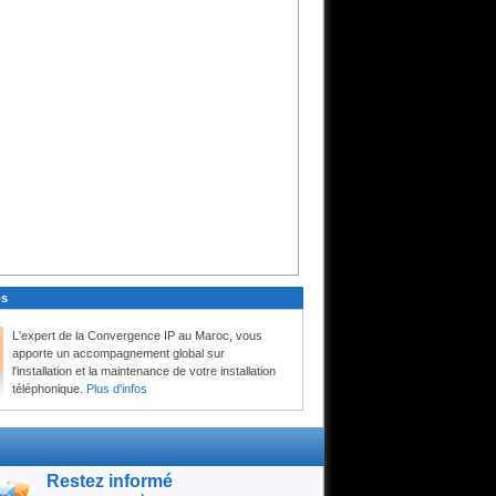
Les produits Sangoma
Les Carte FXO/FXS, E1, BRI,
Transcoding. Media Gateway.
Ubiquity Maroc
Découvrez La Gamme ubnt
Ubiquiti Au meilleurs prix au
Maroc
Passerelles multimédia
La gamme Vega répond a tout
vos besoin de téléphonie
Passerelle VoiP Numerique
De 1 à 4 E1 / T1 / PRI, 2 ports
Ethernet, 2 ports USB
Passerelles VoIP 4/8 Ports
4/8 Ports FXS - x2 LAN
interface Port de basculement
RTC
os
Carte Flex BRI B700
BRI / FXO / FXS voix Hybride
L'expert de la Convergence IP au Maroc, vous
avec option Anti-Echo
apporte un accompagnement global sur
l'installation et la maintenance de votre installation
Passerelle GSM OpenVox
téléphonique
.
Plus d'infos
Passerelle GSM, Module de
Passerelle 4 GSM Channels
Formation Elastix
Formation d'Asterisk sur
serveur Elastix by Sangoma
Restez informé