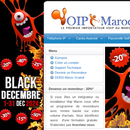
Téléphone IP
Cartes Asterisk
Passerelle VoI
Menu
A propos
Créer un compte
Support Technique
Devenir un Revendeur
DDNS Maroc Gratuit
Devenez un revendeur - 20%*
S
i
vous êtes un intégrateur ou
installateur
Voip Maroc
vous offre
un programme de revendeurs
avec remise basée sur votre
volume d'achats. Vous bénéficiez
aussi
d'une formation gratuite.
N'attendez pas
Inscrivez-vous