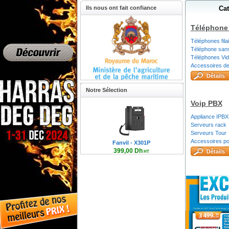
Destockage V
Ils nous ont fait confiance
Cat
Téléphone 
Fanvil Maroc
Téléphones fila
Téléphone sans 
Téléphones Vid
Accessoires de
Détails
Notre Sélection
Voip PBX
Appliance IPBX
Serveurs rack
Serveurs Tour
Accessoires po
Fanvil - X301P
399,00 Dh
Détails
HT
478,80 Dh TTC