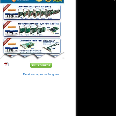
Sangoma Vega 50
Passerelle téléphonique
analogique 4 a 8 FXS + 2 FXO
ou BRI
Sangoma FreePBX
la nouvel Gamme FreePBX de la
marque Sangoma
Peplink En Stock
La gamme complete de Peplink
en stock a des prix imbattables
OpenVox A810E
Carte Analogique PCI-E 8 Port
FXO / FXS
Zycoo CooVox U80
Système de telephonies IP pour
l'entreprise 60 appel simultanée
et 200 postes. Module,
FXS/FXO, GSM, BRI et E1
Zycoo CooVox U100
Detail sur la promo Sangoma
Système de telephonies IP pour
l'entreprise 80 appel simultanée
et 500 postes. Module, RTC,
GSM, BRI et E1
Les produits OpenVox
La gamme complète openvox
est disponible chez VoipMaroc
Zycco CooVox Series U
IPBX de 20 à 500 postes
FXO,FXS, GSM, BRI ou E1