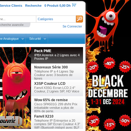
Service Clients
Recherche
0 Produit 0,00 Dh
Catégories
cherche avancée
Se Connecter
ne Analogique
Sécurité
Pack PME
IPBX Asterisk a 2 Lignes avec 4
Postes IP
Nouveaux Série 300
Téléphone IP a 4 Lignes Sip
Couleur avec 3 boutons de
lignes
X3SP Couleur LCD
Fanvil X3SG Ecran LCD 2.4’’
Couleur, 2 Lignes SIP, HD Voice
Wow 65% de remise
Cisco SPA501G 299 dh/ht Prix
imbattable vendue a plus de
80% de perte.
Fanvil X210
Telephone IP Entreprise a 20
comptes SIP Ecran Couleur 4.3"
WiFi Bluetooth intégré avec BLF