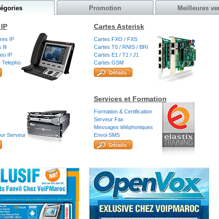
oip Maroc
égories
Promotion
Meilleures ve
IP
Cartes Asterisk
Pack PME de téléphonei IP
Destockage Voip Maroc
ires IP
Cartes FXO / FXS
fil
Cartes T0 / RNIS / BRI
eo IP
Cartes E1 / T1 / J1
 Telephone
Cartes GSM
Détails
Services et Formation
Formation & Certification
Serveur Fax
Messages téléphoniques
ur Serveur
Envoi SMS
Détails