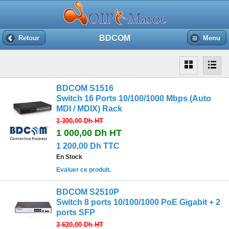
BDCOM
Retour
Menu
BDCOM S1516
Switch 16 Ports 10/100/1000 Mbps (Auto
MDI / MDIX) Rack
1 300,00 Dh
HT
1 000,00 Dh
HT
1 200,00 Dh TTC
En Stock
Evaluer ce produit.
BDCOM S2510P
Switch 8 ports 10/100/1000 PoE Gigabit + 2
ports SFP
3 620,00 Dh
HT