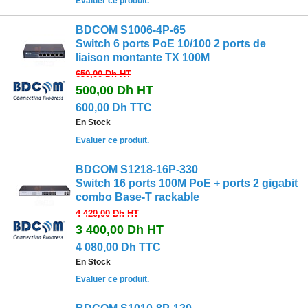
Evaluer ce produit.
BDCOM S1006‐4P‐65
Switch 6 ports PoE 10/100 2 ports de
liaison montante TX 100M
650,00 Dh
HT
500,00 Dh
HT
600,00 Dh TTC
En Stock
Evaluer ce produit.
BDCOM S1218‐16P‐330
Switch 16 ports 100M PoE + ports 2 gigabit
combo Base‐T rackable
4 420,00 Dh
HT
3 400,00 Dh
HT
4 080,00 Dh TTC
En Stock
Evaluer ce produit.