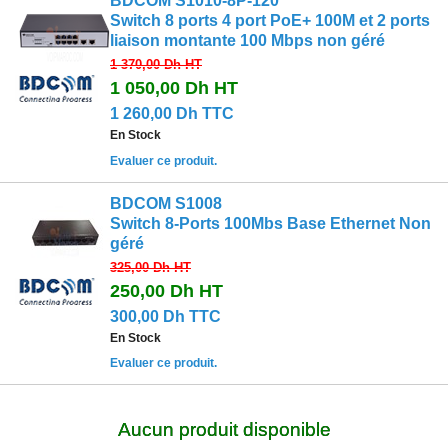
BDCOM S1010‐8P‐120
Switch 8 ports 4 port PoE+ 100M et 2 ports
liaison montante 100 Mbps non géré
1 370,00 Dh
HT
1 050,00 Dh
HT
1 260,00 Dh TTC
En Stock
Evaluer ce produit.
BDCOM S1008
Switch 8-Ports 100Mbs Base Ethernet Non
géré
325,00 Dh
HT
250,00 Dh
HT
300,00 Dh TTC
En Stock
Evaluer ce produit.
Aucun produit disponible