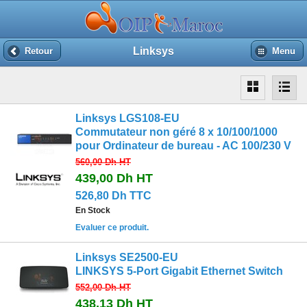
Linksys
Retour
Menu
Linksys LGS108-EU
Commutateur non géré 8 x 10/100/1000
pour Ordinateur de bureau - AC 100/230 V
560,00 Dh
HT
439,00 Dh
HT
526,80 Dh TTC
En Stock
Evaluer ce produit.
Linksys SE2500-EU
LINKSYS 5-Port Gigabit Ethernet Switch
552,00 Dh
HT
438,13 Dh
HT