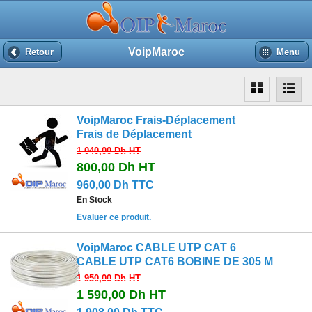
VoipMaroc
Retour
Menu
VoipMaroc Frais-Déplacement
Frais de Déplacement
1 040,00 Dh
HT
800,00 Dh
HT
960,00 Dh TTC
En Stock
Evaluer ce produit.
VoipMaroc CABLE UTP CAT 6
CABLE UTP CAT6 BOBINE DE 305 M
1 950,00 Dh
HT
1 590,00 Dh
HT