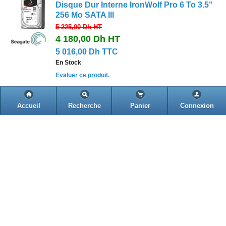
Disque Dur Interne IronWolf Pro 6 To 3.5"
256 Mo SATA III
5 225,00 Dh
HT
4 180,00 Dh
HT
5 016,00 Dh TTC
En Stock
Evaluer ce produit.
Seagate ST8000NE0021
Accueil
Recherche
Panier
Connexion
Disque Dur Interne IronWolf PRO 8 To
SATA III 256 Mo
7 180,00 Dh
HT
5 750,00 Dh
HT
6 900,00 Dh TTC
En Stock
Evaluer ce produit.
Seagate ST10000NE0004
Disque Dur Interne IronWolf PRO 10 To
3.5" SATA III 256 Mo