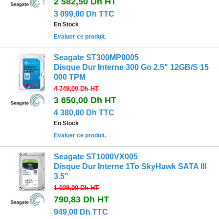
2 582,50 Dh
HT
3 099,00 Dh TTC
En Stock
Evaluer ce produit.
Seagate ST300MP0005
Disque Dur Interne 300 Go 2.5" 12GB/S 15
000 TPM
4 749,00 Dh
HT
3 650,00 Dh
HT
4 380,00 Dh TTC
En Stock
Evaluer ce produit.
Seagate ST1000VX005
Disque Dur Interne 1To SkyHawk SATA III
3.5"
1 029,00 Dh
HT
790,83 Dh
HT
949,00 Dh TTC