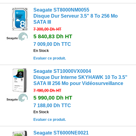
Seagate ST8000NM0055
Disque Dur Serveur 3.5" 8 To 256 Mo
SATA III
7 300,00 Dh
HT
5 840,83 Dh
HT
7 009,00 Dh TTC
En Stock
Evaluer ce produit.
Seagate ST10000VX0004
Disque Dur Interne SKYHAWK 10 To 3.5"
SATA III 256 Mo pour Vidéosurveillance
7 490,00 Dh
HT
5 990,00 Dh
HT
7 188,00 Dh TTC
En Stock
Evaluer ce produit.
Seagate ST6000NE0021