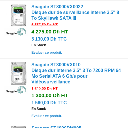
Seagate ST8000VX0022
Disque dur de surveillance interne 3,5" 8
To SkyHawk SATA III
5 557,50 Dh
HT
4 275,00 Dh
HT
5 130,00 Dh TTC
En Stock
Evaluer ce produit.
Seagate ST3000VX010
Disque dur interne 3.5" 3 To 7200 RPM 64
Mo Serial ATA 6 Gb/s pour
Vidéosurveillance
1 640,00 Dh
HT
1 300,00 Dh
HT
1 560,00 Dh TTC
En Stock
Evaluer ce produit.