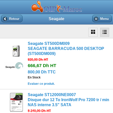
Seagate
Retour
Menu
Seagate ST500DM009
SEAGATE BARRACUDA 500 DESKTOP
(ST500DM009)
920,00 Dh
HT
666,67 Dh
HT
800,00 Dh TTC
En Stock
Evaluer ce produit.
Seagate ST12000NE0007
Disque dur 12 To IronWolf Pro 7200 tr / min
NAS interne 3.5" SATA
8 240,00 Dh
HT