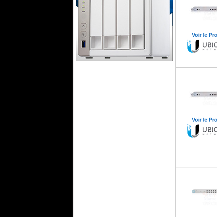
Voir le Pr
Serveur Qnap NAS 4 Baies
Qnap Maroc
Qanp
Qanp
Serveur
Serveur Desktop
Thunderbolt
TS-451-1G
Voir le Pr