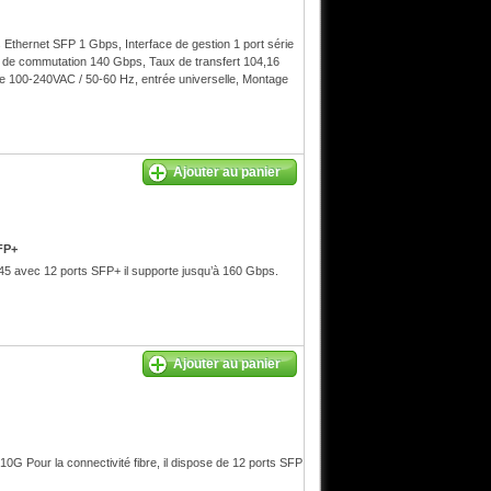
 Ethernet SFP 1 Gbps, Interface de gestion 1 port série
 de commutation 140 Gbps, Taux de transfert 104,16
ce 100-240VAC / 50-60 Hz, entrée universelle, Montage
Ajouter au panier
FP+
 avec 12 ports SFP+ il supporte jusqu’à 160 Gbps.
Ajouter au panier
10G Pour la connectivité fibre, il dispose de 12 ports SFP