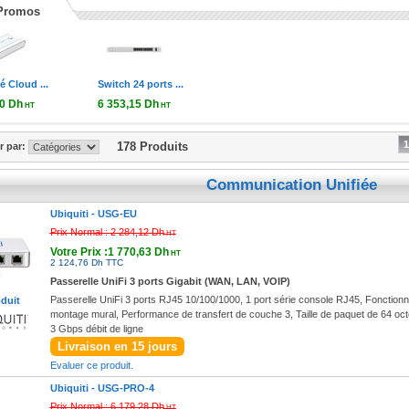
Promos
é Cloud ...
Switch 24 ports ...
00 Dh
6 353,15 Dh
HT
HT
0 Dh TTC
7 623,78 Dh TTC
1
178 Produits
er par:
Communication Unifiée
Ubiquiti -
USG-EU
Prix Normal :
2 284,12 Dh
HT
Votre Prix :1 770,63 Dh
HT
2 124,76 Dh TTC
Passerelle UniFi 3 ports Gigabit (WAN, LAN, VOIP)
Passerelle UniFi 3 ports RJ45 10/100/1000, 1 port série console RJ45, Fonctionne
oduit
montage mural, Performance de transfert de couche 3, Taille de paquet de 64 octe
3 Gbps débit de ligne
Livraison en 15 jours
Evaluer ce produit.
Ubiquiti -
USG-PRO-4
Prix Normal :
6 179,28 Dh
HT