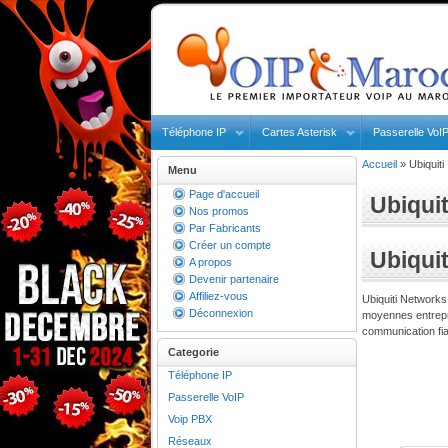
Téléphone IP
Cartes Asterisk
Passerelle VoI
Accueil
»
Ubiquiti
Menu
Page d'accueil
Ubiquit
Nos promos
Par Fabricants
Créer un compte
Ubiqui
A propos
Devenir partenaire
Affiliez-vous
Ubiquiti Networks
Déconnexion
moyennes entrepri
communication fia
Categorie
Téléphone IP
Passerelle VoIP
Voip PBX
Réseaux