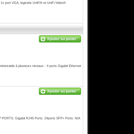
, 1x port VGA, logiciels UniFi® et UniFi Video®
Ajouter au panier
trable à plusieurs niveaux - 4 ports Gigabit Ethernet
Ajouter au panier
TS. Gigabit RJ45 Ports: 24ports SFP+ Ports: N/A