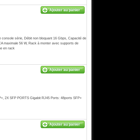
Ajouter au panier
 console série, Débit non bloquant 16 Gbps, Capacité de
CA maximale 56 W, Rack à monter avec supports de
ge en rack
Ajouter au panier
2X SFP PORTS Gigabit RJ45 Ports: 48ports SFP+
Ajouter au panier