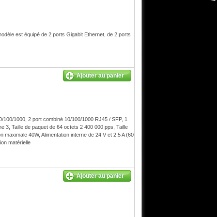
dèle est équipé de 2 ports Gigabit Ethernet, de 2 ports
Ajouter au panier
0/100/1000, 2 port combiné 10/100/1000 RJ45 / SFP, 1
 3, Taille de paquet de 64 octets 2 400 000 pps, Taille
n maximale 40W, Alimentation interne de 24 V et 2,5 A (60
on matérielle
Ajouter au panier