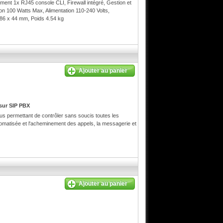
nt 1x RJ45 console CLI, Firewall intégré, Gestion et
on 100 Watts Max, Alimentation 110-240 Volts,
6 x 44 mm, Poids 4.54 kg
Ajouter au panier
sur SIP PBX
us permettant de contrôler sans soucis toutes les
tomatisée et l'acheminement des appels, la messagerie et
Ajouter au panier