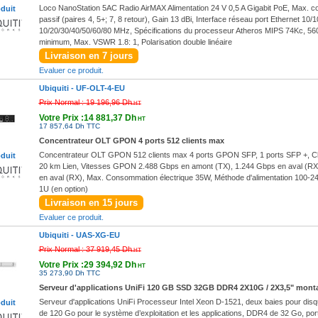
Loco NanoStation 5AC Radio AirMAX Alimentation 24 V 0,5 A Gigabit PoE, Max. c
oduit
passif (paires 4, 5+; 7, 8 retour), Gain 13 dBi, Interface réseau port Ethernet 
10/20/30/40/50/60/80 MHz, Spécifications du processeur Atheros MIPS 74Kc, 5
minimum, Max. VSWR 1.8: 1, Polarisation double linéaire
Livraison en 7 jours
Evaluer ce produit.
Ubiquiti -
UF-OLT-4-EU
Prix Normal :
19 196,96 Dh
HT
Votre Prix :14 881,37 Dh
HT
17 857,64 Dh TTC
Concentrateur OLT GPON 4 ports 512 clients max
Concentrateur OLT GPON 512 clients max 4 ports GPON SFP, 1 ports SFP +, Cl
oduit
20 km Lien, Vitesses GPON 2.488 Gbps en amont (TX), 1.244 Gbps en aval (RX
en aval (RX), Max. Consommation électrique 35W, Méthode d'alimentation 100-24
1U (en option)
Livraison en 15 jours
Evaluer ce produit.
Ubiquiti -
UAS-XG-EU
Prix Normal :
37 919,45 Dh
HT
Votre Prix :29 394,92 Dh
HT
35 273,90 Dh TTC
Serveur d'applications UniFi 120 GB SSD 32GB DDR4 2X10G / 2X3,5" monta
Serveur d'applications UniFi Processeur Intel Xeon D-1521, deux baies pour disq
oduit
de 120 Go pour le système d’exploitation et les applications, DDR4 de 32 Go, por