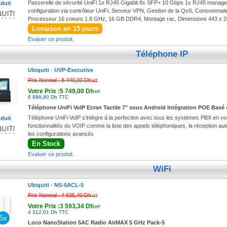
Passerelle de sécurité UniFi 1x RJ45 Gigabit 8x SFP+ 10 Gbps 1x RJ45 manageme
oduit
configuration via contrôleur UniFi, Serveur VPN, Gestion de la QoS, Consommati
Processeur 16 coeurs 1.8 GHz, 16 GB DDR4, Montage rac, Dimensions 443 x 28
Livraison en 15 jours
Evaluer ce produit.
Téléphone IP
Ubiquiti -
UVP-Executive
Prix Normal :
8 440,00 Dh
HT
Votre Prix :5 749,00 Dh
HT
6 898,80 Dh TTC
Téléphone UniFi VoIP Ecran Tactile 7" sous Android Intégration POE Basé 
Téléphone UniFi VoIP s’intègre à la perfection avec tous les systèmes PBX en vo
oduit
fonctionnalités du VOIP comme la liste des appels téléphoniques, la réception au
les configurations avancés
En Stock
Evaluer ce produit.
WiFi
Ubiquiti -
NS-5ACL-5
Prix Normal :
4 635,40 Dh
HT
Votre Prix :3 593,34 Dh
HT
4 312,01 Dh TTC
Loco NanoStation 5AC Radio AirMAX 5 GHz Pack-5