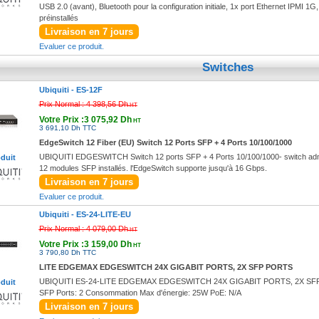
USB 2.0 (avant), Bluetooth pour la configuration initiale, 1x port Ethernet IPMI 1G
préinstallés
Livraison en 7 jours
Evaluer ce produit.
Switches
Ubiquiti -
ES-12F
Prix Normal :
4 398,56 Dh
HT
Votre Prix :3 075,92 Dh
HT
3 691,10 Dh TTC
EdgeSwitch 12 Fiber (EU) Switch 12 Ports SFP + 4 Ports 10/100/1000
UBIQUITI EDGESWITCH Switch 12 ports SFP + 4 Ports 10/100/1000- switch adminis
oduit
12 modules SFP installés. l'EdgeSwitch supporte jusqu'à 16 Gbps.
Livraison en 7 jours
Evaluer ce produit.
Ubiquiti -
ES-24-LITE-EU
Prix Normal :
4 079,00 Dh
HT
Votre Prix :3 159,00 Dh
HT
3 790,80 Dh TTC
LITE EDGEMAX EDGESWITCH 24X GIGABIT PORTS, 2X SFP PORTS
UBIQUITI ES-24-LITE EDGEMAX EDGESWITCH 24X GIGABIT PORTS, 2X SFP POR
oduit
SFP Ports: 2 Consommation Max d'énergie: 25W PoE: N/A
Livraison en 7 jours