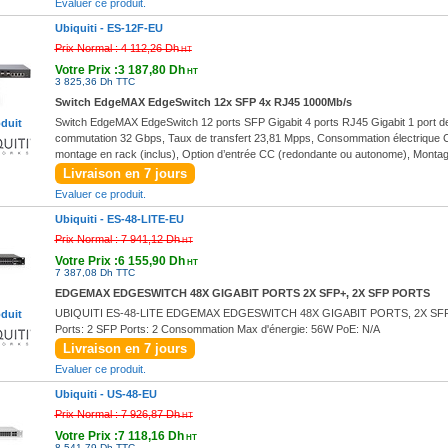
Evaluer ce produit.
Ubiquiti -
ES-12F-EU
Prix Normal :
4 112,26 Dh
HT
Votre Prix :3 187,80 Dh
HT
3 825,36 Dh TTC
Switch EdgeMAX EdgeSwitch 12x SFP 4x RJ45 1000Mb/s
Switch EdgeMAX EdgeSwitch 12 ports SFP Gigabit 4 ports RJ45 Gigabit 1 port de
oduit
commutation 32 Gbps, Taux de transfert 23,81 Mpps, Consommation électrique 
montage en rack (inclus), Option d’entrée CC (redondante ou autonome), Monta
Livraison en 7 jours
Evaluer ce produit.
Ubiquiti -
ES-48-LITE-EU
Prix Normal :
7 941,12 Dh
HT
Votre Prix :6 155,90 Dh
HT
7 387,08 Dh TTC
EDGEMAX EDGESWITCH 48X GIGABIT PORTS 2X SFP+, 2X SFP PORTS
UBIQUITI ES-48-LITE EDGEMAX EDGESWITCH 48X GIGABIT PORTS, 2X SFP+, 
oduit
Ports: 2 SFP Ports: 2 Consommation Max d'énergie: 56W PoE: N/A
Livraison en 7 jours
Evaluer ce produit.
Ubiquiti -
US-48-EU
Prix Normal :
7 926,87 Dh
HT
Votre Prix :7 118,16 Dh
HT
8 541,79 Dh TTC