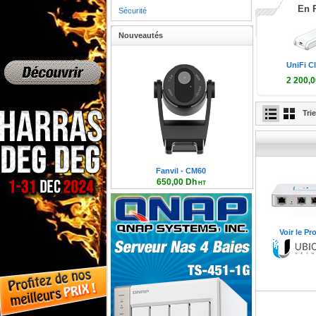
En 
Sécurité
Nouveautés
UniFi Cl
2 200,
2 640,0
Tri
Fanvil - CM60
650,00 Dh
HT
780,00 Dh TTC
Voir le Pr