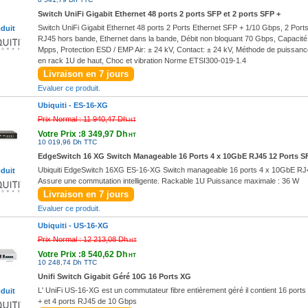
Switch UniFi Gigabit Ethernet 48 ports 2 ports SFP et 2 ports SFP +
Switch UniFi Gigabit Ethernet 48 ports 2 Ports Ethernet SFP + 1/10 Gbps, 2 Ports
oduit
RJ45 hors bande, Ethernet dans la bande, Débit non bloquant 70 Gbps, Capacité
Mpps, Protection ESD / EMP Air: ± 24 kV, Contact: ± 24 kV, Méthode de puissan
en rack 1U de haut, Choc et vibration Norme ETSI300-019-1.4
Livraison en 7 jours
Evaluer ce produit.
Ubiquiti -
ES-16-XG
Prix Normal :
11 940,47 Dh
HT
Votre Prix :8 349,97 Dh
HT
10 019,96 Dh TTC
EdgeSwitch 16 XG Switch Manageable 16 Ports 4 x 10GbE RJ45 12 Ports S
Ubiquiti EdgeSwitch 16XG ES-16-XG Switch manageable 16 ports 4 x 10GbE RJ45
oduit
Assure une commutation intelligente. Rackable 1U Puissance maximale : 36 W
Livraison en 7 jours
Evaluer ce produit.
Ubiquiti -
US-16-XG
Prix Normal :
12 213,08 Dh
HT
Votre Prix :8 540,62 Dh
HT
10 248,74 Dh TTC
Unifi Switch Gigabit Géré 10G 16 Ports XG
L' UniFi US-16-XG est un commutateur fibre entièrement géré il contient 16 ports 
oduit
+ et 4 ports RJ45 de 10 Gbps