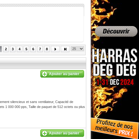
2
3
4
5
6
7
8
Ajouter au panier
ment silencieux et sans ventilateur, Capacité de
ts 1 000 000 pps, Taille de paquet de 512 octets ou plus
Ajouter au panier