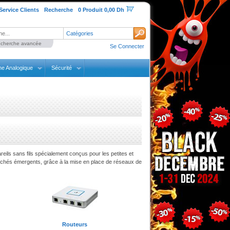
Service Clients
Recherche
0 Produit 0,00 Dh
Catégories
cherche avancée
Se Connecter
ne Analogique
Sécurité
ils sans fils spécialement conçus pour les petites et
archés émergents, grâce à la mise en place de réseaux de
Routeurs