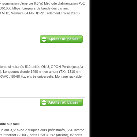
onsommation d'énergie 8,5 W, Méthode d'alimentation PoE
10/100/1000 Mbps, Largeurs de bande des canaux
60 MHz, Mémoire 64 Mo DDR2, Isolement croisé 20 dB
Ajouter au panier
ients simultanés 512 unités ONU, GPON Portée jusqu'à
), Longueurs d'onde 1490 nm en amont (TX), 1310 nm
0VAC / 50-60 Hz, entrée universelle, Montage rackable
Ajouter au panier
ble sur rack
ue dur 3,5" avec 2 disques durs préinstallés, SSD interne
ts Ethernet x2 10G, ports USB 3.0 x2 (arrière), x2 ports