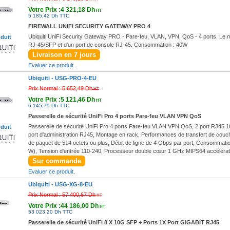
Votre Prix :4 321,18 Dh
HT
5 185,42 Dh TTC
FIREWALL UNIFI SECURITY GATEWAY PRO 4
Ubiquiti UniFi Security Gateway PRO - Pare-feu, VLAN, VPN, QoS - 4 ports. Le mo
oduit
RJ-45/SFP et d'un port de console RJ-45. Consommation : 40W
Livraison en 7 jours
Evaluer ce produit.
Ubiquiti -
USG-PRO-4-EU
Prix Normal :
5 652,49 Dh
HT
Votre Prix :5 121,46 Dh
HT
6 145,75 Dh TTC
Passerelle de sécurité UniFi Pro 4 ports Pare-feu VLAN VPN QoS
Passerelle de sécurité UniFi Pro 4 ports Pare-feu VLAN VPN QoS, 2 port RJ45 1
oduit
port d'administration RJ45, Montage en rack, Performances de transfert de couche
de paquet de 514 octets ou plus, Débit de ligne de 4 Gbps par port, Consommatio
W), Tension d'entrée 110-240, Processeur double cœur 1 GHz MIPS64 accélérati
Sur commande
Evaluer ce produit.
Ubiquiti -
USG-XG-8-EU
Prix Normal :
57 400,67 Dh
HT
Votre Prix :44 186,00 Dh
HT
53 023,20 Dh TTC
Passerelle de sécurité UniFi 8 X 10G SFP + Ports 1X Port GIGABIT RJ45