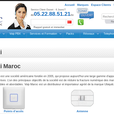
Accueil
Marques
Espace Clients
Service Client Ouvert - 6 Jours/7
05.22.88.51.21
au
ou
Re
Rappel gratuit et immediat
P
Voip PBX
Services et Formation
Packs
Réseaux
Telepho
i
ti Maroc
 est une société américaine fondée en 2005, qui propose aujourd’hui une large gamme d’appare
ses. L’un des principaux objectifs de la société est de réduire la fracture numérique des m
bles et abordables. Voip Maroc est un distributeur et importateur agréé de la marque Ubiquiti.
Points d'accès
Antenne