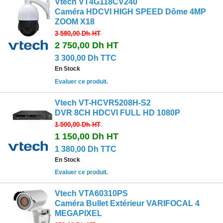
Vtech VT4G118CV240
Caméra HDCVI HIGH SPEED Dôme 4MP
ZOOM X18
3 580,00 Dh
HT
2 750,00 Dh
HT
3 300,00 Dh TTC
En Stock
Evaluer ce produit.
Vtech VT-HCVR5208H-S2
DVR 8CH HDCVI FULL HD 1080P
1 500,00 Dh
HT
1 150,00 Dh
HT
1 380,00 Dh TTC
En Stock
Evaluer ce produit.
Vtech VTA60310PS
Caméra Bullet Extérieur VARIFOCAL 4
MEGAPIXEL