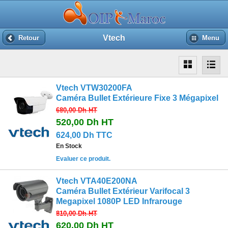
Vtech
Retour
Menu
Vtech VTW30200FA
Caméra Bullet Extérieure Fixe 3 Mégapixel
680,00 Dh
HT
520,00 Dh
HT
624,00 Dh TTC
En Stock
Evaluer ce produit.
Vtech VTA40E200NA
Caméra Bullet Extérieur Varifocal 3
Megapixel 1080P LED Infrarouge
810,00 Dh
HT
620,00 Dh
HT