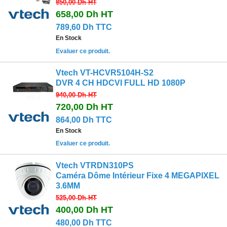
850,00 Dh
HT
658,00 Dh
HT
789,60 Dh TTC
En Stock
Evaluer ce produit.
Vtech VT-HCVR5104H-S2
DVR 4 CH HDCVI FULL HD 1080P
940,00 Dh
HT
720,00 Dh
HT
864,00 Dh TTC
En Stock
Evaluer ce produit.
Vtech VTRDN310PS
Caméra Dôme Intérieur Fixe 4 MEGAPIXEL
3.6MM
525,00 Dh
HT
400,00 Dh
HT
480,00 Dh TTC