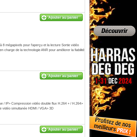
Ajouter au panier
8 mégapixels pour l'aperçu et la lecture Sortie vidéo
charge de la technologie ANR pour améliorer la fiabilité
Ajouter au panier
 / IP> Compression vidéo double flux H.264 + / H.264>
ie vidéo simultanée HDMI / VGA> 3D
Ajouter au panier