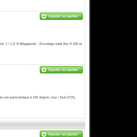
Ajouter au panier
 / 1,8 "6 Mégapixels - Encodage triple flux H.265 et
Ajouter au panier
la vue panoramique à 180 degrés Jour / Nuit (ICR),
Ajouter au panier