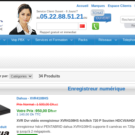
Accueil
Marques
Espace Clients
Service Client Ouvert - 6 Jours/7
05.22.88.51.21
au
ou
Re
Rappel gratuit et immediat
P
Voip PBX
Services et Formation
Packs
Réseaux
Telepho
34 Produits
er par:
Enregistreur numérique
Dahua -
XVR4108HS
Prix Normal :
1 500,00 Dh
HT
Votre Prix :950,00 Dh
HT
1 140,00 Dh TTC
XVR Dvr vidéo enregistreur XVR4108HS 4ch/8ch 720 P Soutien HDCVI/AHD/T
enregistreur hdcvi PENTABRID dahua XVR4108HS supporte 8 caméras en 720p (an
oduit
ip jusqu'à 2 mégapixels.