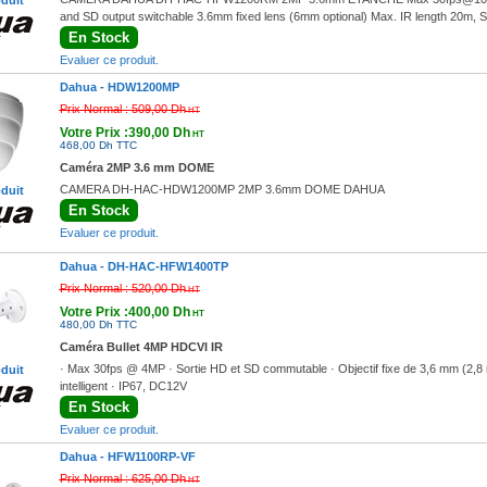
oduit
and SD output switchable 3.6mm fixed lens (6mm optional) Max. IR length 20m, 
En Stock
Evaluer ce produit.
Dahua -
HDW1200MP
Prix Normal :
509,00 Dh
HT
Votre Prix :390,00 Dh
HT
468,00 Dh TTC
Caméra 2MP 3.6 mm DOME
CAMERA DH-HAC-HDW1200MP 2MP 3.6mm DOME DAHUA
oduit
En Stock
Evaluer ce produit.
Dahua -
DH-HAC-HFW1400TP
Prix Normal :
520,00 Dh
HT
Votre Prix :400,00 Dh
HT
480,00 Dh TTC
Caméra Bullet 4MP HDCVI IR
· Max 30fps @ 4MP · Sortie HD et SD commutable · Objectif fixe de 3,6 mm (2,8
oduit
intelligent · IP67, DC12V
En Stock
Evaluer ce produit.
Dahua -
HFW1100RP-VF
Prix Normal :
625,00 Dh
HT