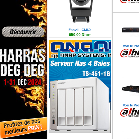
Fanvil - X7A-CM60
2 999,00 Dh
HT
3 598,80 Dh TTC
Voir le Pr
Voir le Pr
Serveur Qnap NAS 4 Baies