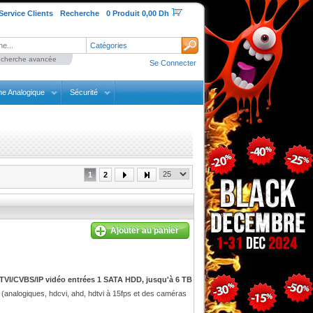
Service Clients
Recherche
0 Produit 0,00 Dh
Catégories
cherche avancée
Se Connecter
ne Analogique
Sécurité
1
2
Ajouter au panier
VI/CVBS/IP vidéo entrées 1 SATA HDD, jusqu'à 6 TB
alogiques, hdcvi, ahd, hdtvi à 15fps et des caméras