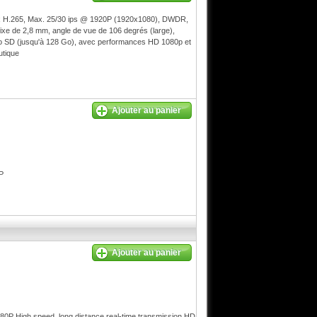
lux H.265, Max. 25/30 ips @ 1920P (1920x1080), DWDR,
ixe de 2,8 mm, angle de vue de 106 degrés (large),
ro SD (jusqu'à 128 Go), avec performances HD 1080p et
utique
Ajouter au panier
P
Ajouter au panier
h speed, long distance real-time transmission HD