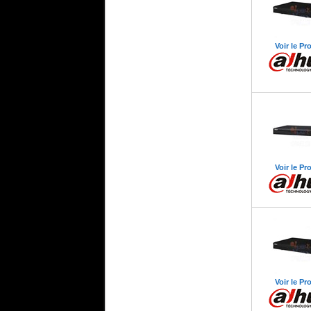
Qnap Maroc
Qanp
Qanp
Voir le Pr
Serveur
Serveur Desktop
Thunderbolt
TS-451-1G
Voir le Pr
Voir le Pr