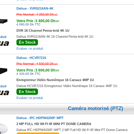
Dahua -
XVR5216AN-4K
Prix Normal :
4 250,00 Dh
HT
Votre Prix :3 400,00 Dh
HT
4 080,00 Dh TTC
DVR 16 Channel Penta-brid 4K 1U
Dahua XVR5216AN-4K 16 Channel Penta-brid 4K 1U
oduit
En Stock
Evaluer ce produit.
Dahua -
HCVR7216
Prix Normal :
4 500,00 Dh
HT
Votre Prix :3 600,00 Dh
HT
4 320,00 Dh TTC
Enregistreur Vidéo Numérique 16 Canaux 4MP 1U
Dahua HCVR7216 Enregistreur Vidéo Numérique 16 Canaux 4MP 1U
oduit
En Stock
Evaluer ce produit.
Caméra motorisé (PTZ)
Dahua -
IPC-HDPW4200F-WPT
2 MP FULL HD WI-FI IR MINI PT DOME CAMERA
Dahua IPC-HDPW4200F-WPT 2 MP Full HD Wi-Fi IR Mini PT Dome Camera