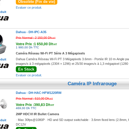
Obsolète (Fin de vie)
Evaluer ce produit.
oduit
Dahua -
DH-IPC-A35
Prix Normal :
2 150,00 Dh
HT
Votre Prix :1 650,00 Dh
HT
1 980,00 Dh TTC
Caméra Réseau Wi-Fi PT Série A 3 Mégapixels
Dahua Caméra Réseau Wi-Fi PT 3 Mégapixels 3.6mm - Portée IR 10 m-Angle panor
oduit
images/s à 3 mégapixels (2304 × 1296) et 25/30 images/s à 1,3 mégapixel (1280
En Stock
Evaluer ce produit.
Caméra IP Infrarouge
Dahua -
DH-HAC-HFW1220RM
Prix Normal :
510,00 Dh
HT
Votre Prix :390,83 Dh
HT
469,00 Dh TTC
2MP HDCVI IR Bullet Camera
· Max 30fps@1080P · HD and SD output switchable · 3.6mm fixed lens (2.8mm, 6m
oduit
DC12V