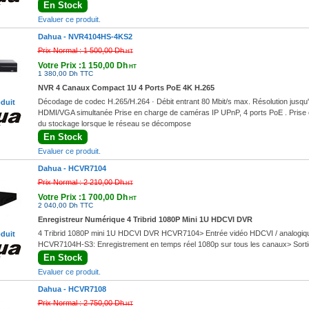
En Stock
Evaluer ce produit.
Dahua -
NVR4104HS-4KS2
Prix Normal :
1 500,00 Dh
HT
Votre Prix :1 150,00 Dh
HT
1 380,00 Dh TTC
NVR 4 Canaux Compact 1U 4 Ports PoE 4K H.265
Décodage de codec H.265/H.264 · Débit entrant 80 Mbit/s max. Résolution jusqu'à 
oduit
HDMI/VGA simultanée Prise en charge de caméras IP UPnP, 4 ports PoE . Prise en 
du stockage lorsque le réseau se décompose
En Stock
Evaluer ce produit.
Dahua -
HCVR7104
Prix Normal :
2 210,00 Dh
HT
Votre Prix :1 700,00 Dh
HT
2 040,00 Dh TTC
Enregistreur Numérique 4 Tribrid 1080P Mini 1U HDCVI DVR
4 Tribrid 1080P mini 1U HDCVI DVR HCVR7104> Entrée vidéo HDCVI / analogique
oduit
HCVR7104H-S3: Enregistrement en temps réel 1080p sur tous les canaux> Sort
En Stock
Evaluer ce produit.
Dahua -
HCVR7108
Prix Normal :
2 750,00 Dh
HT