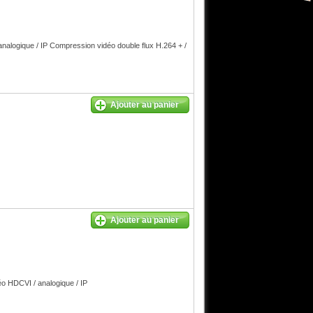
alogique / IP Compression vidéo double flux H.264 + /
Ajouter au panier
Ajouter au panier
o HDCVI / analogique / IP