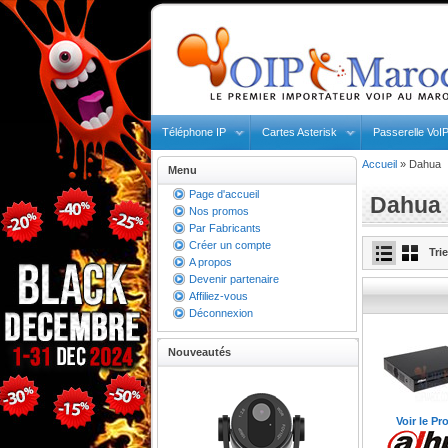
Téléphone IP
Cartes Asterisk
Passerelle VoI
Accueil
»
Dahua
Menu
Page d'accueil
Dahua
Nos promos
Par Fabricants
Créer un compte
Tri
A propos
Devenir partenaire
Affiliez-vous
Déconnexion
Nouveautés
Voir le Pr