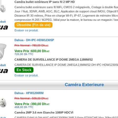
Caméra bullet extérieure IP sans fil 2 MP HD
Caméra bullet extérieure sans fil WiFi, CMOS 2 mégapixels, Codage à double f
Jour / Nuit, 3DNR, AWB, AGC, BLC, Application de support cloud IMOU, Objectif f
Distance IR 30 mètres, Prise en charge Wi-Fi, IP-67, Logement de mémoire Mic
compression H.265 / MJPEG. Idéal pour la maison, le bureau ou un magasin / bo
oduit
Obsolète (Fin de vie)
Evaluer ce produit.
Dahua -
DH-IPC-HDW1230SP
Prix Normal :
780,00 Dh
HT
Votre Prix :600,00 Dh
HT
720,00 Dh TTC
CAMERA DE SURVEILLANCE IP DOME 2MEGA 2,8MM/S2
CAMERA DE SURVEILLANCE IP DOME 2MEGA 2,8MM/S2 DH-IPC-HDW1230S
oduit
En Stock
Evaluer ce produit.
Caméra Exterieure
Dahua -
HFW1200RM
Prix Normal :
509,00 Dh
HT
Votre Prix :390,00 Dh
HT
468,00 Dh TTC
Caméra 2MP 3.6 mm Etanche 1080P HDCVI
CAMERA DAHUA DH-HAC-HFW1200RM 2MP 3.6mm ETANCHE Max 30fps@1080P Hig