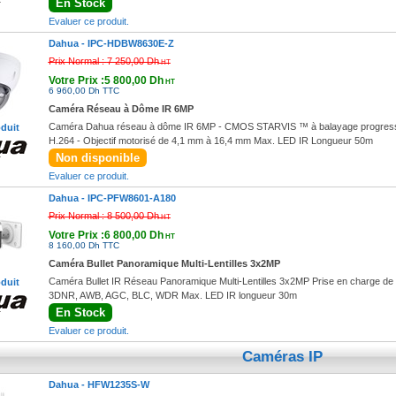
En Stock
Evaluer ce produit.
Dahua -
IPC-HDBW8630E-Z
Prix Normal :
7 250,00 Dh
HT
Votre Prix :5 800,00 Dh
HT
6 960,00 Dh TTC
Caméra Réseau à Dôme IR 6MP
Caméra Dahua réseau à dôme IR 6MP - CMOS STARVIS ™ à balayage progressif> 1
oduit
H.264 - Objectif motorisé de 4,1 mm à 16,4 mm Max. LED IR Longueur 50m
Non disponible
Evaluer ce produit.
Dahua -
IPC-PFW8601-A180
Prix Normal :
8 500,00 Dh
HT
Votre Prix :6 800,00 Dh
HT
8 160,00 Dh TTC
Caméra Bullet Panoramique Multi-Lentilles 3x2MP
Caméra Bullet IR Réseau Panoramique Multi-Lentilles 3x2MP Prise en charge de 
oduit
3DNR, AWB, AGC, BLC, WDR Max. LED IR longueur 30m
En Stock
Evaluer ce produit.
Caméras IP
Dahua -
HFW1235S-W