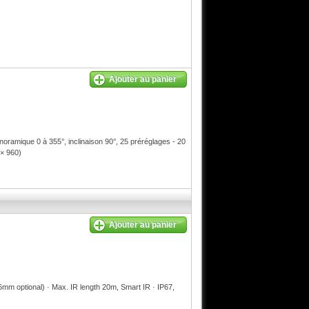
Ajouter au panier
amique 0 à 355°, inclinaison 90°, 25 préréglages - 20
 × 960)
Ajouter au panier
m optional) · Max. IR length 20m, Smart IR · IP67,