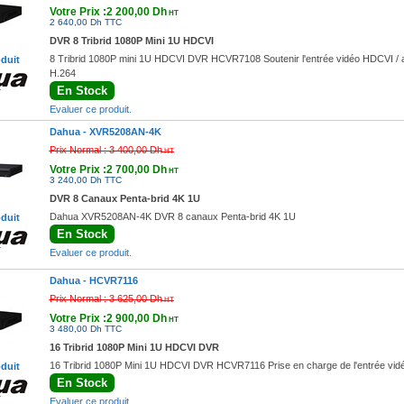
Votre Prix :2 200,00 Dh
HT
2 640,00 Dh TTC
DVR 8 Tribrid 1080P Mini 1U HDCVI
8 Tribrid 1080P mini 1U HDCVI DVR HCVR7108 Soutenir l'entrée vidéo HDCVI / an
oduit
H.264
En Stock
Evaluer ce produit.
Dahua -
XVR5208AN-4K
Prix Normal :
3 400,00 Dh
HT
Votre Prix :2 700,00 Dh
HT
3 240,00 Dh TTC
DVR 8 Canaux Penta-brid 4K 1U
Dahua XVR5208AN-4K DVR 8 canaux Penta-brid 4K 1U
oduit
En Stock
Evaluer ce produit.
Dahua -
HCVR7116
Prix Normal :
3 625,00 Dh
HT
Votre Prix :2 900,00 Dh
HT
3 480,00 Dh TTC
16 Tribrid 1080P Mini 1U HDCVI DVR
16 Tribrid 1080P Mini 1U HDCVI DVR HCVR7116 Prise en charge de l'entrée vidé
oduit
En Stock
Evaluer ce produit.