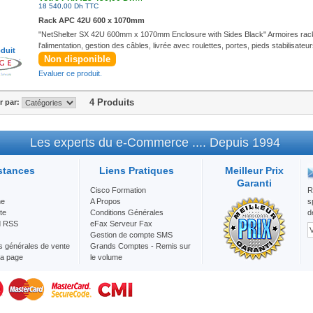
18 540,00 Dh TTC
Rack APC 42U 600 x 1070mm
"NetShelter SX 42U 600mm x 1070mm Enclosure with Sides Black" Armoires rack,
l'alimentation, gestion des câbles, livrée avec roulettes, portes, pieds stabilisate
oduit
Non disponible
Evaluer ce produit.
4 Produits
er par:
Les experts du e-Commerce .... Depuis 1994
stances
Liens Pratiques
Meilleur Prix
Garanti
Cisco Formation
R
he
A Propos
s
te
Conditions Générales
d
d RSS
eFax Serveur Fax
Gestion de compte SMS
s générales de vente
Grands Comptes - Remis sur
la page
le volume
Mention Légale
Nos Services
Question/Réponse
SMS Maroc Envoie d'SMS en