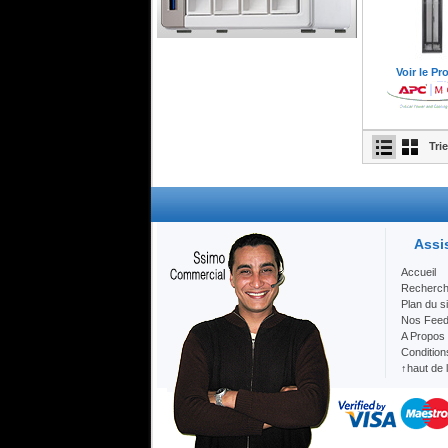
Serveur Qnap NAS 4 Baies
Voir le Pr
Qnap Maroc
Qanp
Qanp
Serveur
Serveur Desktop
Tri
Thunderbolt
TS-451-1G
Assi
Accueil
Recherc
Plan du si
Nos Fee
A Propos
Condition
↑haut de 