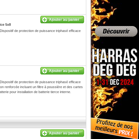
Ajouter au panier
ice 5x8
spositif de protection de puissance triphasé efficace
Ajouter au panier
spositif de protection de puissance triphasé efficace
on renforcée incluant un filtre à poussière et des cartes
erie pour installation de batterie tierce interne.
Ajouter au panier