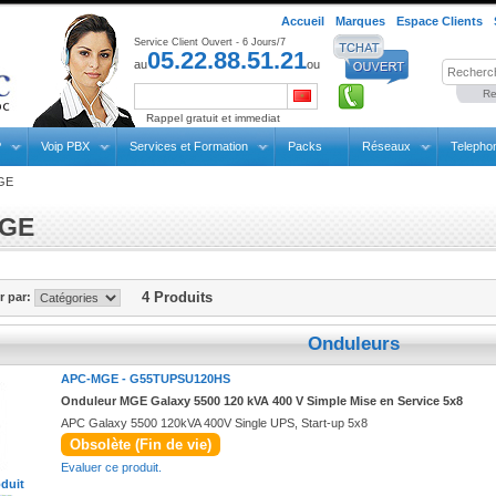
Accueil
Marques
Espace Clients
Service Client Ouvert - 6 Jours/7
05.22.88.51.21
au
ou
Re
Rappel gratuit et immediat
P
Voip PBX
Services et Formation
Packs
Réseaux
Telepho
GE
GE
4 Produits
er par:
Onduleurs
APC-MGE -
G55TUPSU120HS
Onduleur MGE Galaxy 5500 120 kVA 400 V Simple Mise en Service 5x8
APC Galaxy 5500 120kVA 400V Single UPS, Start-up 5x8
Obsolète (Fin de vie)
Evaluer ce produit.
oduit