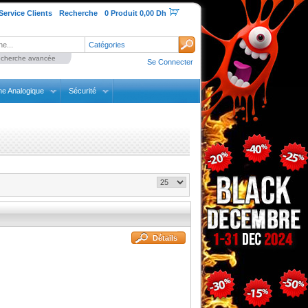
Service Clients
Recherche
0 Produit 0,00 Dh
Catégories
cherche avancée
Se Connecter
ne Analogique
Sécurité
Détails