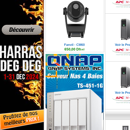
Fanvil - CM60
Voir le Pr
650,00 Dh
HT
780,00 Dh TTC
Voir le Pr