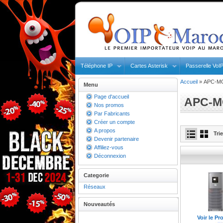
Téléphone IP
Cartes Asterisk
Passerelle VoI
Accueil
»
APC-M
Menu
Page d'accueil
APC-M
Nos promos
Par Fabricants
Créer un compte
A propos
Tri
Devenir partenaire
Affiliez-vous
Déconnexion
Categorie
Réseaux
Nouveautés
Voir le Pr