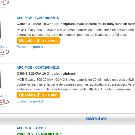
APC-MGE -
G3HT10KHB1S
G300 3 3 10KVA 10 Onduleur triphasé avec batterie de 10 min, mise en serv
MGE Galaxy 300 10 kVA 400 V 3:3 avec batterie de 10 min, mise en service 5x8 Di
contre les pannes et la perte de données pour les applications stratégiques.
Obsolète (Fin de vie)
oduit
Evaluer ce produit.
APC-MGE -
G3HT20KHB1S
G300 3 3 20KVA 10 Onduleur triphasé
MGE Galaxy 300 20 kVA 400 V 3:3 avec batterie de 10 min, mise en service 5x8 Di
contre les pannes et la perte de données pour les applications stratégiques. Versi
enduites en conformité pour les environnements difficiles. Onduleur fourni sans batt
Obsolète (Fin de vie)
oduit
Evaluer ce produit.
Switches
APC-MGE -
AR3100
Votre Prix :15 450,00 Dh
HT