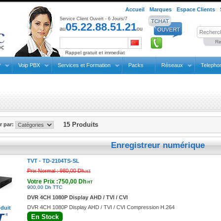
Accueil
Marques
Espace Clients
Service Client Ouvert - 6 Jours/7
05.22.88.51.21
au
ou
Re
Rappel gratuit et immediat
P
Voip PBX
Services et Formation
Packs
Réseaux
Telepho
15 Produits
er par:
Enregistreur numérique
TVT -
TD-2104TS-SL
Prix Normal :
980,00 Dh
HT
Votre Prix :750,00 Dh
HT
900,00 Dh TTC
DVR 4CH 1080P Display AHD / TVI / CVI
DVR 4CH 1080P Display AHD / TVI / CVI Compression H.264
oduit
En Stock