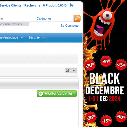
Service Clients
Recherche
0 Produit 0,00 Dh
Catégories
cherche avancée
Se Connecter
ne Analogique
Sécurité
Ajouter au panier