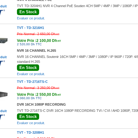
TVT TD-3204H1 NVR 4 Channel PoE Soutien 4CH 5MP / 4MP / 3MP / 1080P / IP 96
oduit
En Stock
Evaluer ce produit.
TVT -
TD-3216H1
Prix Normal :
2 650,00 Dh
HT
Votre Prix :2 100,00 Dh
HT
2 520,00 Dh TTC
NVR 16 CHANNEL H.265
NVR 16 CHANNEL Soutenir 16CH 5MP / 4MP / 3MP / 1080P / IP 960P / 720P. 4/8/
oduit
standard H.265
En Stock
Evaluer ce produit.
TVT -
TD-2716TS-C
Prix Normal :
3 250,00 Dh
HT
Votre Prix :2 550,00 Dh
HT
3 060,00 Dh TTC
DVR 16CH 1080P RECORDING
TVT TD-2716TS-C DVR 16CH 1080P RECORDING TVI / CVI / AHD 1080P, 720P, 
oduit
En Stock
Evaluer ce produit.
TVT -
TD-3208H1