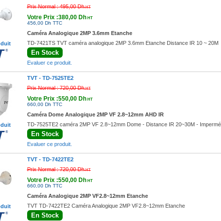
Prix Normal :
495,00 Dh
HT
Votre Prix :380,00 Dh
HT
456,00 Dh TTC
Caméra Analogique 2MP 3.6mm Etanche
TD-7421TS TVT caméra analogique 2MP 3.6mm Etanche Distance IR 10 ~ 20M
oduit
En Stock
Evaluer ce produit.
TVT -
TD-7525TE2
Prix Normal :
720,00 Dh
HT
Votre Prix :550,00 Dh
HT
660,00 Dh TTC
Caméra Dome Analogique 2MP VF 2.8~12mm AHD IR
TD-7525TE2 caméra 2MP VF 2.8~12mm Dome - Distance IR 20~30M - Imperméa
oduit
En Stock
Evaluer ce produit.
TVT -
TD-7422TE2
Prix Normal :
720,00 Dh
HT
Votre Prix :550,00 Dh
HT
660,00 Dh TTC
Caméra Analogique 2MP VF2.8~12mm Etanche
TVT TD-7422TE2 Caméra Analogique 2MP VF2.8~12mm Etanche
oduit
En Stock