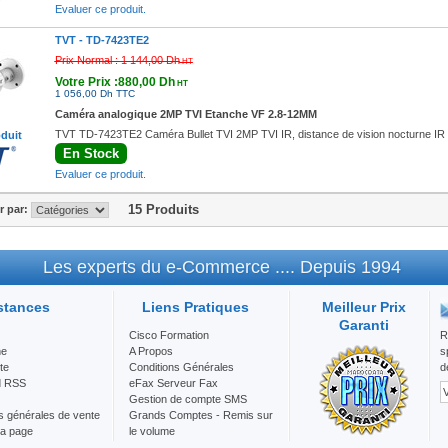
Evaluer ce produit.
TVT -
TD-7423TE2
Prix Normal :
1 144,00 Dh
HT
Votre Prix :880,00 Dh
HT
1 056,00 Dh TTC
Caméra analogique 2MP TVI Etanche VF 2.8-12MM
TVT TD-7423TE2 Caméra Bullet TVI 2MP TVI IR, distance de vision nocturne IR
oduit
En Stock
Evaluer ce produit.
15 Produits
er par:
Les experts du e-Commerce .... Depuis 1994
stances
Liens Pratiques
Meilleur Prix
Garanti
Cisco Formation
R
he
A Propos
s
te
Conditions Générales
d
d RSS
eFax Serveur Fax
Gestion de compte SMS
s générales de vente
Grands Comptes - Remis sur
la page
le volume
Mention Légale