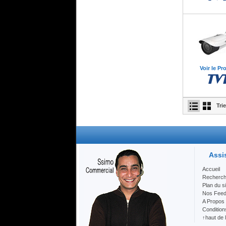
Voir le Pr
Tri
Assi
Accueil
Recherc
Plan du si
Nos Fee
A Propos
Condition
↑haut de 