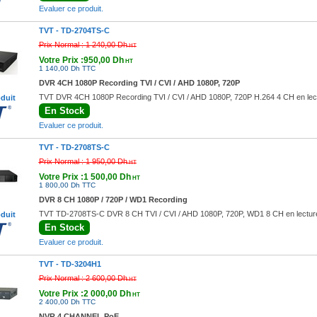
Evaluer ce produit.
TVT -
TD-2704TS-C
Prix Normal :
1 240,00 Dh
HT
Votre Prix :950,00 Dh
HT
1 140,00 Dh TTC
DVR 4CH 1080P Recording TVI / CVI / AHD 1080P, 720P
TVT DVR 4CH 1080P Recording TVI / CVI / AHD 1080P, 720P H.264 4 CH en lect
oduit
En Stock
Evaluer ce produit.
TVT -
TD-2708TS-C
Prix Normal :
1 950,00 Dh
HT
Votre Prix :1 500,00 Dh
HT
1 800,00 Dh TTC
DVR 8 CH 1080P / 720P / WD1 Recording
TVT TD-2708TS-C DVR 8 CH TVI / CVI / AHD 1080P, 720P, WD1 8 CH en lecture
oduit
En Stock
Evaluer ce produit.
TVT -
TD-3204H1
Prix Normal :
2 600,00 Dh
HT
Votre Prix :2 000,00 Dh
HT
2 400,00 Dh TTC
NVR 4 CHANNEL PoE