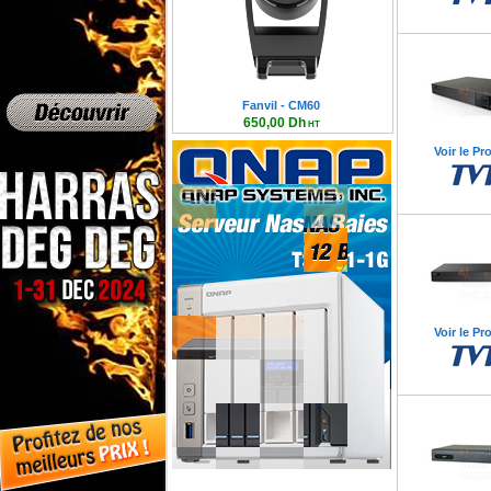
Fanvil - CM60
650,00 Dh
HT
780,00 Dh TTC
Voir le Pr
Voir le Pr
Serveur Qnap NAS 4 Baies