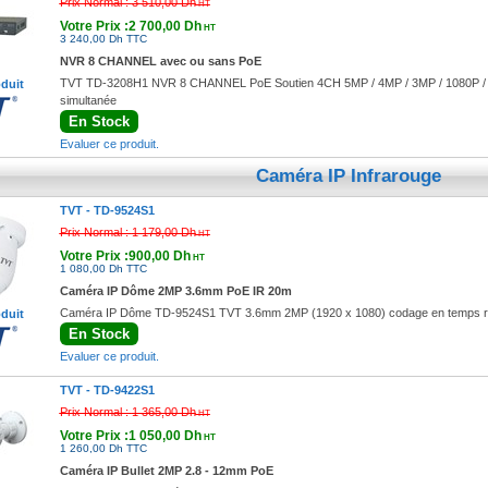
Prix Normal :
3 510,00 Dh
HT
Votre Prix :2 700,00 Dh
HT
3 240,00 Dh TTC
NVR 8 CHANNEL avec ou sans PoE
TVT TD-3208H1 NVR 8 CHANNEL PoE Soutien 4CH 5MP / 4MP / 3MP / 1080P / IP 
oduit
simultanée
En Stock
Evaluer ce produit.
Caméra IP Infrarouge
TVT -
TD-9524S1
Prix Normal :
1 179,00 Dh
HT
Votre Prix :900,00 Dh
HT
1 080,00 Dh TTC
Caméra IP Dôme 2MP 3.6mm PoE IR 20m
Caméra IP Dôme TD-9524S1 TVT 3.6mm 2MP (1920 x 1080) codage en temps réel
oduit
En Stock
Evaluer ce produit.
TVT -
TD-9422S1
Prix Normal :
1 365,00 Dh
HT
Votre Prix :1 050,00 Dh
HT
1 260,00 Dh TTC
Caméra IP Bullet 2MP 2.8 - 12mm PoE