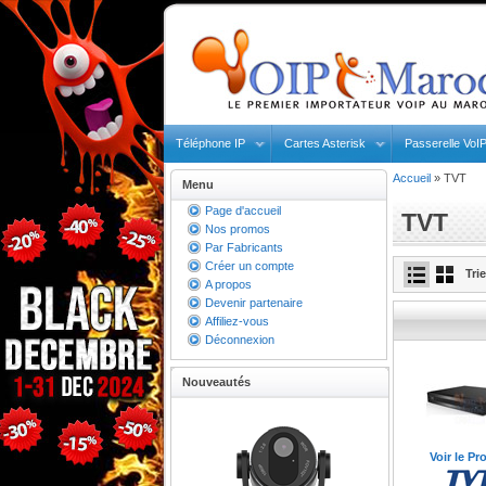
Téléphone IP
Cartes Asterisk
Passerelle VoI
Accueil
»
TVT
Menu
Page d'accueil
TVT
Nos promos
Par Fabricants
Créer un compte
Tri
A propos
Devenir partenaire
Affiliez-vous
Déconnexion
Nouveautés
Voir le Pr