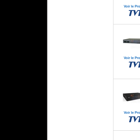
Voir le Pr
Qnap Maroc
Qanp
Qanp
Serveur
Serveur Desktop
Thunderbolt
TS-451-1G
Voir le Pr
Voir le Pr