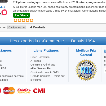
Téléphone analogique Lucent avec afficheur et 20 Boutons programmable
AT&T Merlin Legend MLX 20L phone has twenty programmable buttons for lines 
oduit
an extra large display that enables 7 lines by 24 characters. Other buttons includ
En Stock
4 Produits
er par:
Les experts du e-Commerce .... Depuis 1994
stances
Liens Pratiques
Meilleur Prix
Garanti
Cisco Formation
R
he
A Propos
s
te
Conditions Générales
d
d RSS
eFax Serveur Fax
Gestion de compte SMS
s générales de vente
Grands Comptes - Remis sur
la page
le volume
Mention Légale
Nos Services
Question/Réponse
SMS Maroc Envoie d'SMS en
Bulk au vos client
VOIP CENTREX - VOIP Maroc