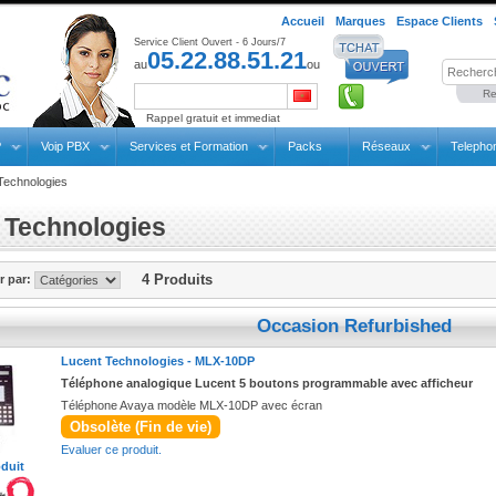
Accueil
Marques
Espace Clients
Service Client Ouvert - 6 Jours/7
05.22.88.51.21
au
ou
Re
Rappel gratuit et immediat
P
Voip PBX
Services et Formation
Packs
Réseaux
Telepho
Technologies
 Technologies
4 Produits
er par:
Occasion Refurbished
Lucent Technologies -
MLX-10DP
Téléphone analogique Lucent 5 boutons programmable avec afficheur
Téléphone Avaya modèle MLX-10DP avec écran
Obsolète (Fin de vie)
Evaluer ce produit.
oduit