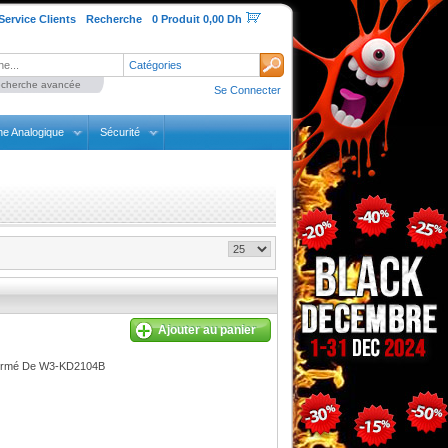
Service Clients
Recherche
0 Produit 0,00 Dh
Catégories
cherche avancée
Se Connecter
ne Analogique
Sécurité
Ajouter au panier
 Fermé De W3-KD2104B