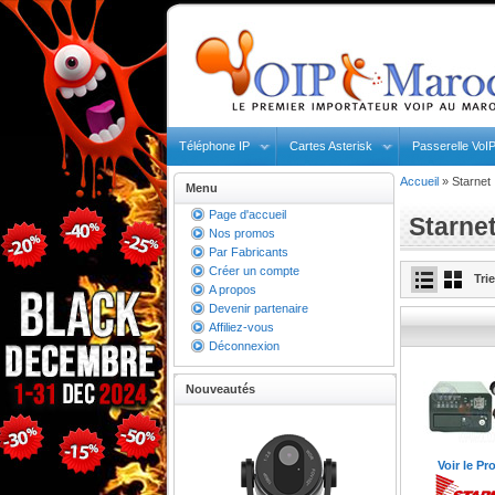
Téléphone IP
Cartes Asterisk
Passerelle VoI
Accueil
»
Starnet
Menu
Page d'accueil
Starne
Nos promos
Par Fabricants
Créer un compte
Tri
A propos
Devenir partenaire
Affiliez-vous
Déconnexion
Nouveautés
Voir le Pr