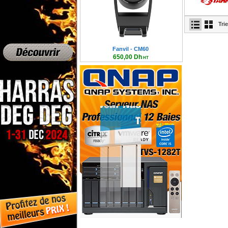
Tri
Fanvil - CM60
650,00 Dh
HT
780,00 Dh TTC
Serveur Qnap NAS 4 Baies