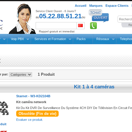
Accueil
Marques
Espace Clients
Service Client Ouvert - 6 Jours/7
05.22.88.51.21
au
ou
Re
Rappel gratuit et immediat
P
Voip PBX
Services et Formation
Packs
Réseaux
Telepho
t
1 Produit
er par:
Kit 1 à 4 caméras
Starnet -
W3-KD2104B
Kit caméra network
Kit Du Kit DVR De Surveillance Du Système 4CH DIY De Télévision En Circuit
Obsolète (Fin de vie)
Evaluer ce produit.
oduit