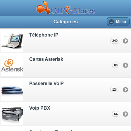
Catégories
Menu
Téléphone IP
240
Cartes Asterisk
86
Passerelle VoIP
124
Voip PBX
64