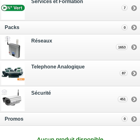
Services et Formation
7
Packs
0
Réseaux
1653
Telephone Analogique
87
Sécurité
451
Promos
0
Aucun produit disponible