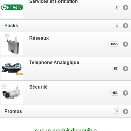
Services et Formation
7
Packs
0
Réseaux
1653
Telephone Analogique
87
Sécurité
451
Promos
0
Aucun produit disponible