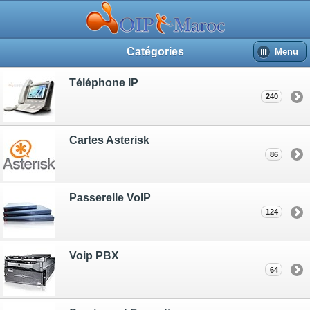
Catégories
Menu
Téléphone IP
240
Cartes Asterisk
86
Passerelle VoIP
124
Voip PBX
64