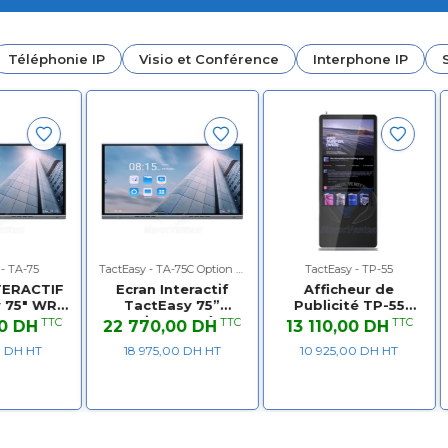
Téléphonie IP
Visio et Conférence
Interphone IP
 - TA-75
TactEasy - TA-75C Option Caméra
TactEasy - TP-55
TERACTIF
Ecran Interactif
Afficheur de
 75" WR
TactEasy 75”
Publicité TP-55
S
Option Caméra
Ecran 55"
TTC
TTC
TTC
20 DH
22 770,00 DH
13 110,00 DH
ows
0 DH HT
18 975,00 DH HT
10 925,00 DH HT