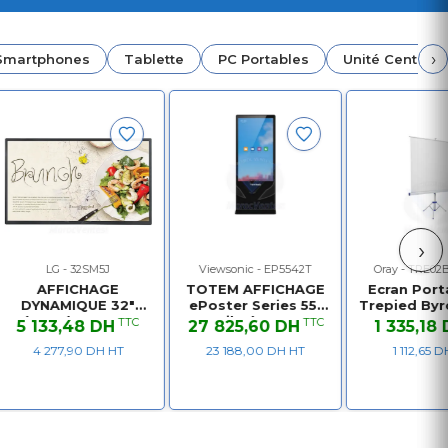
›
Smartphones
Tablette
PC Portables
Unité Centrale
›
LG - 32SM5J
Viewsonic - EP5542T
Oray - TRE02
AFFICHAGE
TOTEM AFFICHAGE
Ecran Port
DYNAMIQUE 32"
ePoster Series 55"
Trepied By
(81cm) FHD IPS
Tactile écran LCD
X 200
TTC
TTC
5 133,48 DH
27 825,60 DH
1 335,18
400cd m2
rétro-éclairé par
4 277,90 DH HT
23 188,00 DH HT
1 112,65 
LED 4K