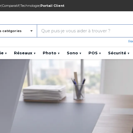
r
|
Comparatif
|
Technologie
|
Portail Client
s catégories
Re
ie
Réseaux
Photo
Sono
POS
Sécurité
▾
▾
▾
▾
▾
▾
 DH TTC