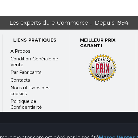
Les experts du e-Commerce .... Depuis 1994
LIENS PRATIQUES
MEILLEUR PRIX
GARANTI
A Propos
Condition Générale de
Vente
Par Fabricants
Contacts
Nous utilisons des
cookies
Politique de
Confidentialité
marocventes.com est géré par la société
Maroc Ventes