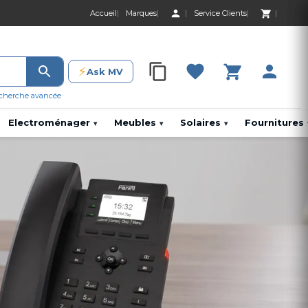
Accueil
Marques
Service Clients
0 Produit 0,00 D
⚡
Ask MV
0 Produit 0,00 DH
cherche avancée
Electroménager
Meubles
Solaires
Fournitures
▾
▾
▾