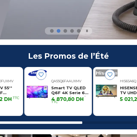
⏸
Les Promos de l’Été
00FUXMV
QA55Q6FAAUXMV
HIS65A6Q
V 55''
Smart TV QLED
HISENS
 F
Q6F 4K Serie 6
TV UHD
L UHD 4K
55'' 12M ( 2025 )
65'' 24
TTC
12 DH
4 870,80 DH
5 021,
TTC
Serie 8