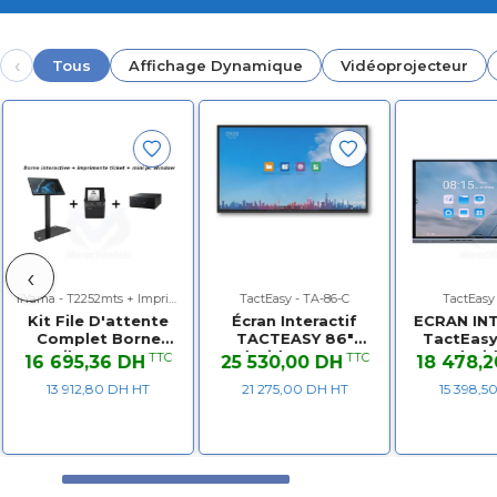
‹
Tous
Affichage Dynamique
Vidéoprojecteur
‹
iiYama - T2252mts + Imprimante Epson + Mini pc
TactEasy - TA-86-C
TactEasy
Kit File D'attente
Écran Interactif
ECRAN IN
Complet Borne
TACTEASY 86"
TactEasy
Tactile 22" IIyama
Android 11 - 3840 ×
Android + OP
TTC
TTC
16 695,36 DH
25 530,00 DH
18 478,
Prolite T2252mts +
2160 - 20 points de
Wind
13 912,80 DH HT
21 275,00 DH HT
15 398,5
Imprimante Ticket
contact + 8
EPSON + Mini PC
microphones et
Windows PRO 11
camera intégré