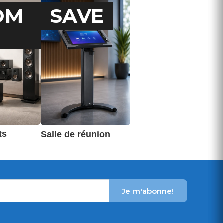
OM
SAVE
ts
Salle de réunion
Je m'abonne!