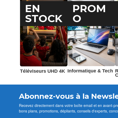
PROM
EN
O
STOCK
Informatique & Tech
R
Téléviseurs UHD 4K
C
Abonnez-vous à la Newsle
Recevez directement dans votre boîte email et en avant-pr
bons plans, promotions, dépliants, conseils d'experts, conc