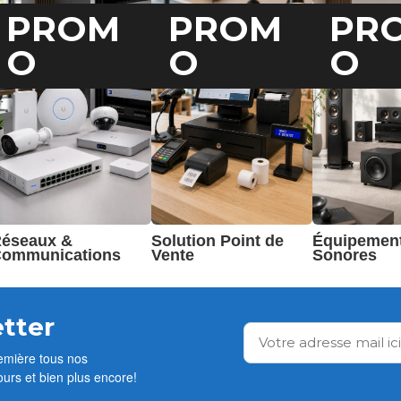
PR
PROM
PROM
O
O
O
Équipemen
éseaux &
Solution Point de
Sonores
ommunications
Vente
tter
emière tous nos
ours et bien plus encore!