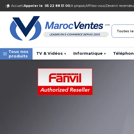
|
🏠 Accueil
|
Appeler le
05 22 88 51 00
|
A propos
|
Affiliez-vous
|
Devenir revendeu
Toutes le
Tous nos
TV & Vidéos
Informatique
Téléphon
▾
▾
produits
Qte : 0
Le Fanvil X303P
Téléphone de 4 lignes SIP à 418,80