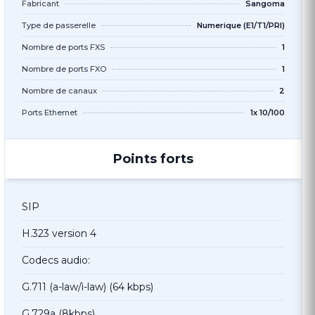
Fabricant
Sangoma
Type de passerelle
Numerique (E1/T1/PRI)
Nombre de ports FXS
1
Nombre de ports FXO
1
Nombre de canaux
2
Ports Ethernet
1x 10/100
Points forts
SIP
H.323 version 4
Codecs audio:
G.711 (a-law/ì-law) (64 kbps)
G.729a (8kbps)