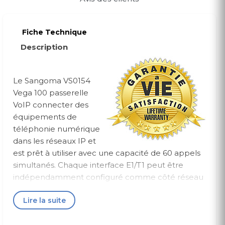
Fiche Technique
Description
Le Sangoma VS0154
Vega 100 passerelle
VoIP connecter des
équipements de
téléphonie numérique
dans les réseaux IP et
est prêt à utiliser avec une capacité de 60 appels
simultanés. Chaque interface E1/T1 peut être
indépendamment configuré comme côté réseau
ou sur le côté terminal, la Sangoma Vega 100
Lire la suite
passerelle peut donc être connecté à un PBX ou
le PSTN.