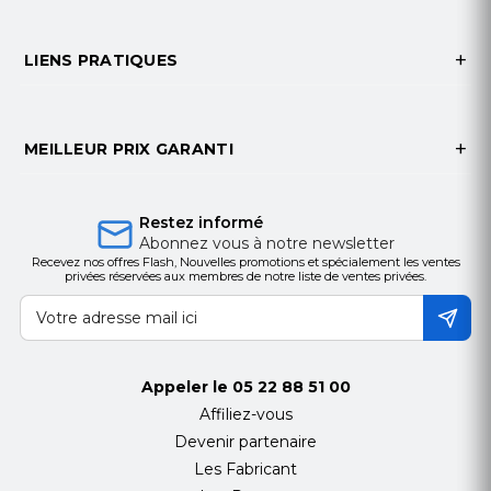
décentralisés pour atteindre connecti câblé à
partir du PBX au PSTN pour les cas où la Vega 100
LIENS PRATIQUES
est installé entre les deux. Ou bien pour le
basculement vers une passerelle de back-up
E1/T1 Vega & offrant ainsi une redondance double.
MEILLEUR PRIX GARANTI
Ouvertes, non-propriétaires Interfaces
Le Sangoma VS0154 Vega 100 passerelle VoIP
prend en charge les systèmes de signalisation
Restez informé
Abonnez vous à notre newsletter
suivants:
Recevez nos offres Flash, Nouvelles promotions et spécialement les ventes
privées réservées aux membres de notre liste de ventes privées.
ETSI RNIS
NI1, NI2, AT & T 5ESS, DMS100
ISO QSIG de base des appels et la
transparence des fonctions QSIG
Channel Associated Signalling (CAS)
Appeler le
05 22 88 51 00
SPÉCIFICATIONS
Affiliez-vous
Interfaces
Devenir partenaire
Les Fabricant
VoIP