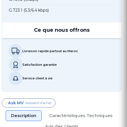
G.723.1 (5.3/6.4 kbps)
Ce que nous offrons
Livraison rapide partout au Maroc
Satisfaction garantie
Service client à vie
Ask MV
⚡
- Assistant d'achat
Description
Caractéristiques Techniques
Avis des clients