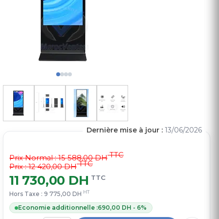
Dernière mise à jour :
13/06/2026
TTC
Prix Normal :
15 588,00 DH
TTC
Prix : 12 420,00 DH
11 730,00 DH
TTC
HT
Hors Taxe :
9 775,00 DH
Economie additionnelle :
690,00 DH - 6%