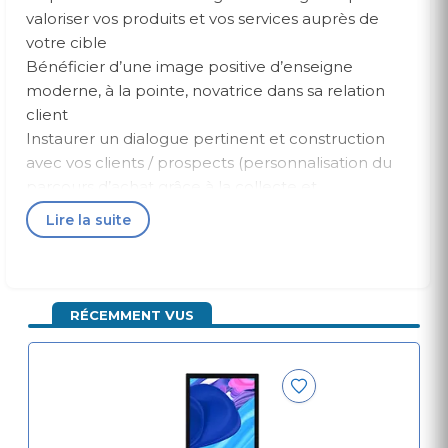
valoriser vos produits et vos services auprès de
votre cible
Bénéficier d’une image positive d’enseigne
moderne, à la pointe, novatrice dans sa relation
client
Instaurer un dialogue pertinent et construction
avec vos clients / prospects (personnalisation du
parcours d’achat grâce à la collecte et
l’exploitation de données clients)
Lire la suite
Équiper votre force de vente d’un outil de
présentation extrêmement puissant pour
promouvoir vos produits ou afficher toutes les
références que vous ne pouvez pas exposer en
RÉCEMMENT VUS
boutique (extension de gamme)
Les bénéfices du totem tactile pour vos
clients :
Profiter d’une expérience d’achat personnalisée
grâce aux nouvelles technologies