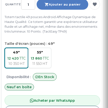
Ajouter au panier
QUANTITÉ
Totem tactile 49 pouces Android Affichage Dynamique de
Haute Qualité. Ce totem garantit une expérience utilisateur
fluide et un affichage net, même dans des environnements
très lumineux. 10 Points . (TactEasy TP49)
Taille d'écran (pouces) :
49"
49"
55"
12 420
TTC
13 860
TTC
10 350
HT
11 550
HT
Disponibilité :
En Stock
Neuf en boîte
Acheter par WhatsApp