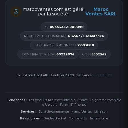
marocventes.com est géré
Maroc
par la société
Ventes SARL
ICE
003443421000096
REGISTRE DU COMMERCE
614563 / Casablanca
TAXE PROFESSIONNELLE
35503688
IDENTIFIANT FISCAL
60239074
CNSS
5302547
1 Rue Abou Hadil Allaf, Gauthier 20070 Casablanca
05 22 88 51 00
Tendances :
Les produits Microsoft Officiel au Maroc
·
La gamme complète
d'Ubiquiti
·
Fanvil IP Phones
Services :
Suivi de commande
·
Maroc Ventes
·
Livraison
Ressources :
Guides d'achat
·
Comparatifs
·
Technologie