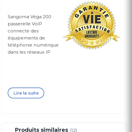
Sangoma Véga 200
passerelle VoIP
connecte des
équipements de
téléphonie numérique
dans les réseaux IP
Lire la suite
Interfaces
VoIP
SIP
H.323 version 4
Codecs audio:
Produits similaires
(12)
G.711 (a-law/μ-law) (64