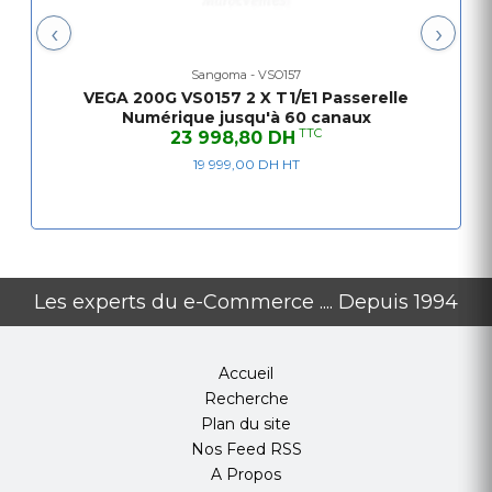
Enregistrement SIP à de multiples serveurs proxy
‹
›
NAT traversal
Sécurité & le Cryptage
Sangoma - VSO157
Gestion: S, SSH Telnet
VEGA 200G VS0157 2 X T1/E1 Passerelle
Configurables mots de passe de connexion des utilisateurs
Numérique jusqu'à 60 canaux
TTC
23 998,80 DH
La qualité des appels
L'élimination de gigue adaptatif
19 999,00 DH HT
Génération de bruit de confort
Suppression des silences
802.1p / Q VLAN tagging
Services différenciés (DiffServ)
Type de Service (ToS)
Les experts du e-Commerce .... Depuis 1994
Statistiques QoS rapports
L'annulation d'écho (G.168 à 128ms)
Accueil
Recherche
Plan du site
Nos Feed RSS
A Propos