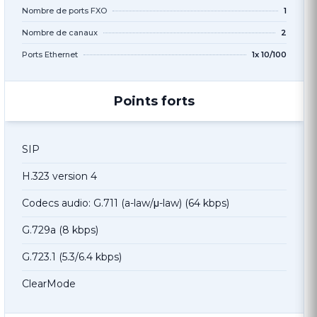
Nombre de ports FXO
1
Nombre de canaux
2
Ports Ethernet
1x 10/100
Points forts
SIP
H.323 version 4
Codecs audio: G.711 (a-law/μ-law) (64 kbps)
G.729a (8 kbps)
G.723.1 (5.3/6.4 kbps)
ClearMode