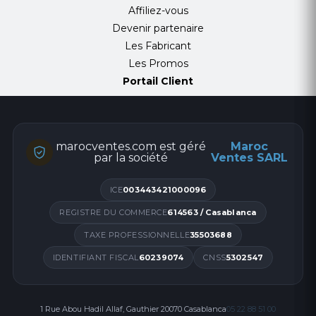
Affiliez-vous
Devenir partenaire
Les Fabricant
Les Promos
Portail Client
marocventes.com est géré
Maroc
par la société
Ventes SARL
ICE
003443421000096
REGISTRE DU COMMERCE
614563 / Casablanca
TAXE PROFESSIONNELLE
35503688
IDENTIFIANT FISCAL
60239074
CNSS
5302547
1 Rue Abou Hadil Allaf, Gauthier 20070 Casablanca
05 22 88 51 00