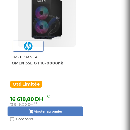
HP - BD4C9EA
OMEN 35L GT16-0000nk
Qté Limitée
TTC
16 618,80 DH
HT
13 849,00 DH
Ajouter au panier
Comparer