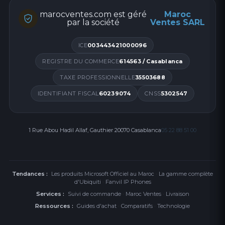
marocventes.com est géré
Maroc
par la société
Ventes SARL
ICE
003443421000096
REGISTRE DU COMMERCE
614563 / Casablanca
TAXE PROFESSIONNELLE
35503688
IDENTIFIANT FISCAL
60239074
CNSS
5302547
1 Rue Abou Hadil Allaf, Gauthier 20070 Casablanca
05 22 88 51 00
Tendances :
Les produits Microsoft Officiel au Maroc
·
La gamme complète
d'Ubiquiti
·
Fanvil IP Phones
Services :
Suivi de commande
·
Maroc Ventes
·
Livraison
Ressources :
Guides d'achat
·
Comparatifs
·
Technologie