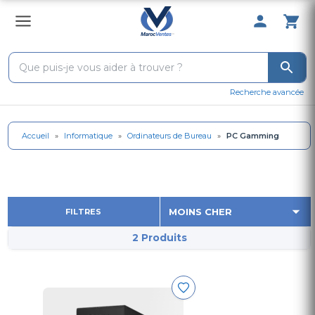
0 Produit 
Recherche avancée
Accueil
»
Informatique
»
Ordinateurs de Bureau
»
PC Gamming
FILTRES
2 Produits