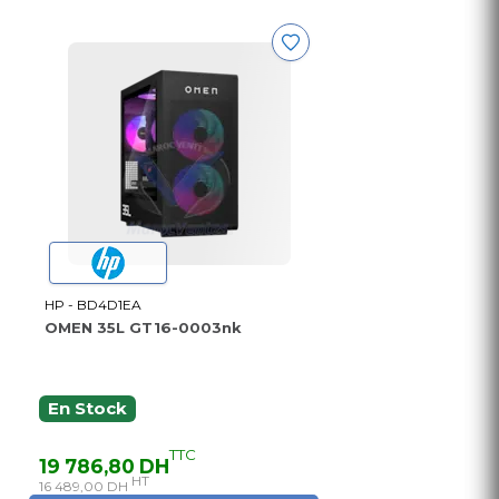
HP - BD4D1EA
OMEN 35L GT16-0003nk
En Stock
TTC
19 786,80 DH
HT
16 489,00 DH