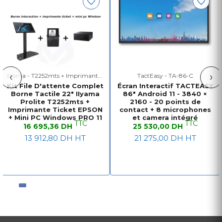
‹
›
iiYama - T2252mts + Imprimante Epson + Mini pc
TactEasy - TA-86-C
Kit File D'attente Complet
Écran Interactif TACTEASY
Borne Tactile 22" IIyama
86" Android 11 - 3840 ×
Prolite T2252mts +
2160 - 20 points de
Imprimante Ticket EPSON
contact + 8 microphones
+ Mini PC Windows PRO 11
et camera intégré
TTC
TTC
16 695,36 DH
25 530,00 DH
13 912,80 DH HT
21 275,00 DH HT