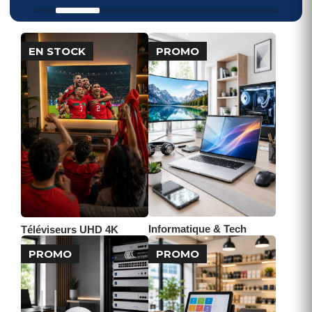
PROMO
EN STOCK
Informatique & Tech
Téléviseurs UHD 4K
PROMO
PROMO