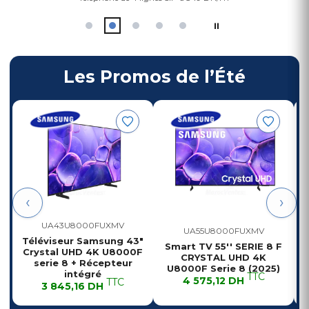
⏸
Les Promos de l’Été
‹
›
UA43U8000FUXMV
UA55U8000FUXMV
Téléviseur Samsung 43"
Smart TV 55'' SERIE 8 F
Crystal UHD 4K U8000F
CRYSTAL UHD 4K
serie 8 + Récepteur
U8000F Serie 8 (2025)
intégré
TTC
4 575,12 DH
TTC
3 845,16 DH