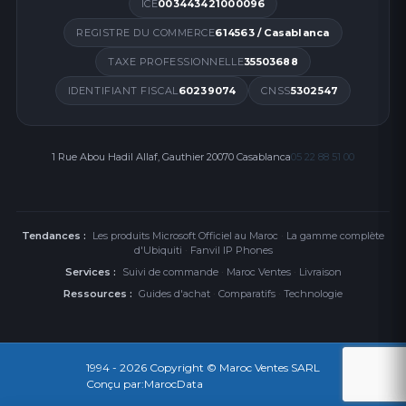
ICE
003443421000096
REGISTRE DU COMMERCE
614563 / Casablanca
TAXE PROFESSIONNELLE
35503688
IDENTIFIANT FISCAL
60239074
CNSS
5302547
1 Rue Abou Hadil Allaf, Gauthier 20070 Casablanca
05 22 88 51 00
Tendances :
Les produits Microsoft Officiel au Maroc
·
La gamme complète
d'Ubiquiti
·
Fanvil IP Phones
Services :
Suivi de commande
·
Maroc Ventes
·
Livraison
Ressources :
Guides d'achat
·
Comparatifs
·
Technologie
1994 - 2026
Copyright © Maroc Ventes SARL
Conçu par:
MarocData