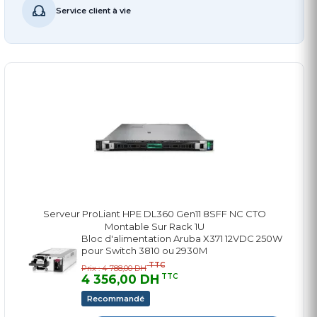
Service client à vie
Serveur ProLiant HPE DL360 Gen11 8SFF NC CTO
Montable Sur Rack 1U
Bloc d'alimentation Aruba X371 12VDC 250W
pour Switch 3810 ou 2930M
TTC
Prix : 4 788,00 DH
4 356,00 DH
TTC
Recommandé