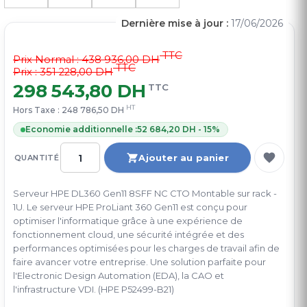
Dernière mise à jour :
17/06/2026
TTC
Prix Normal :
438 936,00 DH
TTC
Prix : 351 228,00 DH
298 543,80 DH
TTC
HT
Hors Taxe :
248 786,50 DH
Economie additionnelle :
52 684,20 DH - 15%
Ajouter au panier
QUANTITÉ
Serveur HPE DL360 Gen11 8SFF NC CTO Montable sur rack -
1U. Le serveur HPE ProLiant 360 Gen11 est conçu pour
optimiser l'informatique grâce à une expérience de
fonctionnement cloud, une sécurité intégrée et des
performances optimisées pour les charges de travail afin de
faire avancer votre entreprise. Une solution parfaite pour
l'Electronic Design Automation (EDA), la CAO et
l'infrastructure VDI. (HPE P52499-B21)