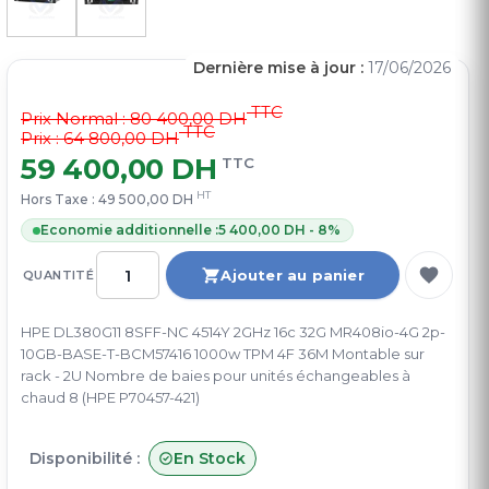
Dernière mise à jour :
17/06/2026
TTC
Prix Normal :
80 400,00 DH
TTC
Prix : 64 800,00 DH
59 400,00 DH
TTC
HT
Hors Taxe :
49 500,00 DH
Economie additionnelle :
5 400,00 DH - 8%
Ajouter au panier
QUANTITÉ
HPE DL380G11 8SFF-NC 4514Y 2GHz 16c 32G MR408io-4G 2p-
10GB-BASE-T-BCM57416 1000w TPM 4F 36M Montable sur
rack - 2U Nombre de baies pour unités échangeables à
chaud 8 (HPE P70457-421)
Disponibilité :
En Stock