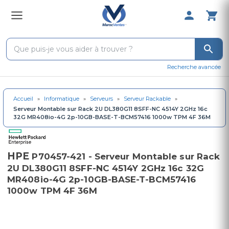
0 Produit 
Recherche avancée
Accueil
»
Informatique
»
Serveurs
»
Serveur Rackable
»
Serveur Montable sur Rack 2U DL380G11 8SFF-NC 4514Y 2GHz 16c
32G MR408io-4G 2p-10GB-BASE-T-BCM57416 1000w TPM 4F 36M
HPE
P70457-421 - Serveur Montable sur Rack
2U DL380G11 8SFF-NC 4514Y 2GHz 16c 32G
MR408io-4G 2p-10GB-BASE-T-BCM57416
1000w TPM 4F 36M