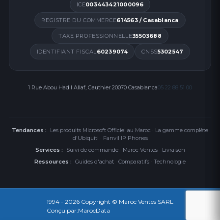
ICE
003443421000096
REGISTRE DU COMMERCE
614563 / Casablanca
TAXE PROFESSIONNELLE
35503688
IDENTIFIANT FISCAL
60239074
CNSS
5302547
1 Rue Abou Hadil Allaf, Gauthier 20070 Casablanca
05 22 88 51 00
Tendances :
Les produits Microsoft Officiel au Maroc
·
La gamme complète
d'Ubiquiti
·
Fanvil IP Phones
Services :
Suivi de commande
·
Maroc Ventes
·
Livraison
Ressources :
Guides d'achat
·
Comparatifs
·
Technologie
1994 - 2026
Copyright © Maroc Ventes SARL
Conçu par:
MarocData