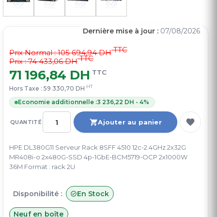
Dernière mise à jour :
07/08/2026
TTC
Prix Normal :
105 694,94 DH
TTC
Prix : 74 433,06 DH
71 196,84 DH
TTC
HT
Hors Taxe :
59 330,70 DH
Economie additionnelle :
3 236,22 DH - 4%
Ajouter au panier
QUANTITÉ
HPE DL380G11 Serveur Rack 8SFF 4510 12c-2.4GHz 2x32G
MR408i-o 2x480G-SSD 4p-1GbE-BCM5719-OCP 2x1000W
36M Format : rack 2U
Disponibilité :
En Stock
Neuf en boîte