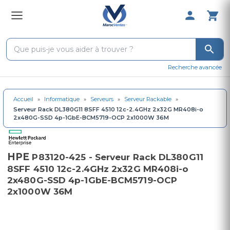
0 Produit 
Recherche avancée
Accueil
»
Informatique
»
Serveurs
»
Serveur Rackable
»
Serveur Rack DL380G11 8SFF 4510 12c-2.4GHz 2x32G MR408i-o
2x480G-SSD 4p-1GbE-BCM5719-OCP 2x1000W 36M
HPE
P83120-425 - Serveur Rack DL380G11
8SFF 4510 12c-2.4GHz 2x32G MR408i-o
2x480G-SSD 4p-1GbE-BCM5719-OCP
2x1000W 36M