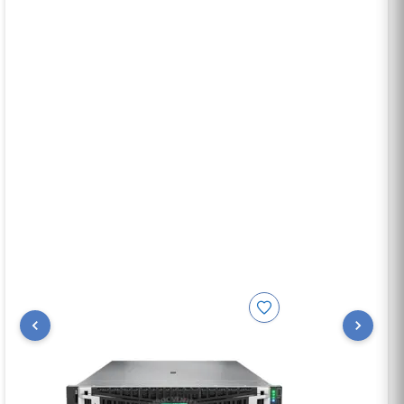
ports, idéal pour garantir une haute disponibilité et
une répartition efficace du trafic réseau dans les
infrastructures professionnelles.
Pensé pour une exploitation continue et
sécurisée, ce serveur dispose de deux
alimentations redondantes 1000W Hot Plug
Titanium ainsi que de quatre ventilateurs
standards pour un refroidissement optimal. Il
intègre des fonctionnalités avancées de sécurité,
notamment le TPM 2.0, et propose des outils de
gestion performants comme HPE iLO et HPE
OneView pour une administration simplifiée à
distance. Avec une garantie complète 3 ans
incluant pièces, main-d’œuvre et support sur site,
le HPE ProLiant DL380 Gen11 constitue une
solution fiable, évolutive et parfaitement adaptée
aux infrastructures IT modernes.