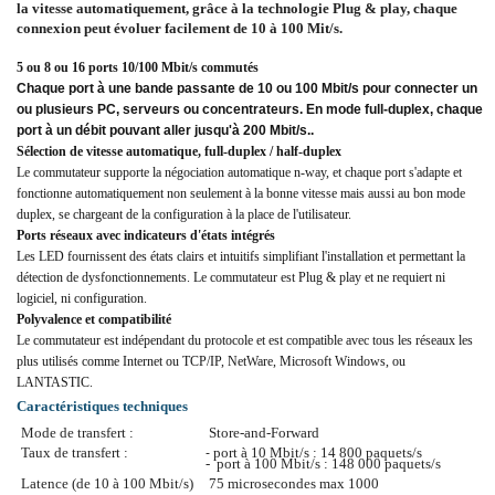
la vitesse automatiquement, grâce à la technologie Plug & play, chaque
connexion peut évoluer facilement de 10 à 100 Mit/s.
5 ou 8 ou 16 ports 10/100 Mbit/s commutés
Chaque port à une bande passante de 10 ou 100 Mbit/s pour connecter un
ou plusieurs PC, serveurs ou concentrateurs. En mode full-duplex, chaque
port à un débit pouvant aller jusqu'à 200 Mbit/s..
Sélection de vitesse automatique, full-duplex / half-duplex
Le commutateur supporte la négociation automatique n-way, et chaque port s'adapte et
fonctionne automatiquement non seulement à la bonne vitesse mais aussi au bon mode
duplex, se chargeant de la configuration à la place de l'utilisateur.
Ports réseaux avec indicateurs d'états intégrés
Les LED fournissent des états clairs et intuitifs simplifiant l'installation et permettant la
détection de dysfonctionnements. Le commutateur est Plug & play et ne requiert ni
logiciel, ni configuration.
Polyvalence et compatibilité
Le commutateur est indépendant du protocole et est compatible avec tous les réseaux les
plus utilisés comme Internet ou TCP/IP, NetWare, Microsoft Windows, ou
LANTASTIC.
Caractéristiques techniques
Mode de transfert :
Store-and-Forward
Taux de transfert :
port à 10 Mbit/s : 14 800 paquets/s
-
-
port à 100 Mbit/s : 148 000 paquets/s
Latence (de 10 à 100 Mbit/s)
75 microsecondes max 1000