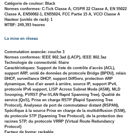
Catégorie de couleur: Black
Normes conformes: C-Tick Classe A, CISPR 22 Classe A, EN 55022
Classe A, EN50082-1, EN55024, FCC Partie 15 A, VCCI Classe A
Hauteur (unités de rack): 1
MTBF: 249,393 heures
La mise en réseau
Commutation avancée: couche 3
Normes conformes: IEEE 802.3ad (LACP), IEEE 802.3az
Technologie de connectivité: filaire
Caractéristiques: Support de liste de contrôle d'accès (ACL),
support ARP, unité de données de protocole Bridge (BPDU), relais
DHCP, surveillance DHCP, support DiffServ, protection ARP
dynamique, flux d'air avant à arrière, source IP, support IPv4,
protocole IPv6 support, LISP Across Subnet Mode (ASM), MLD
Snooping, PVRST (Per-VLAN Rapid Spanning Tree), Qualité de
service (QoS), Prise en charge RSTP (Rapid Spanning Tree
Protocol), Analyseur de port de commutateur distant (RSPAN),
Spécifique à la source Prise en charge de la multidiffusion (SSM),
du protocole STP (Spanning Tree Protocol), de la protection des
racines STP, du protocole VRRP (Virtual Route Redundancy
Protocol)
Facteur de forme: rackable