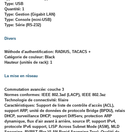
Type: USB
Quantité: 1
Type: Gestion (Gigabit LAN)
Type: Console (mini-USB)
Type: Série (RS-232)
Divers
Méthode d'authentification: RADIUS, TACACS +
Catégorie de couleur: Black
Hauteur (unités de rack): 1
La mise en réseau
Commutation avancée: couche 3
Normes conformes: IEEE 802.3ad (LACP), IEEE 802.3az
Technologie de connectivité: filaire
Caractéristiques: Support de liste de contrôle d'accès (ACL),
support ARP, unité de données de protocole Bridge (BPDU), relais
DHCP, surveillance DHCP, support DiffServ, protection ARP
dynamique, flux d'air avant à arrière, source IP, support IPv4,
protocole IPv6 support, LISP Across Subnet Mode (ASM), MLD
Snooping, PVRST (Per-VLAN Rapid Spanning Tree), Qualité de