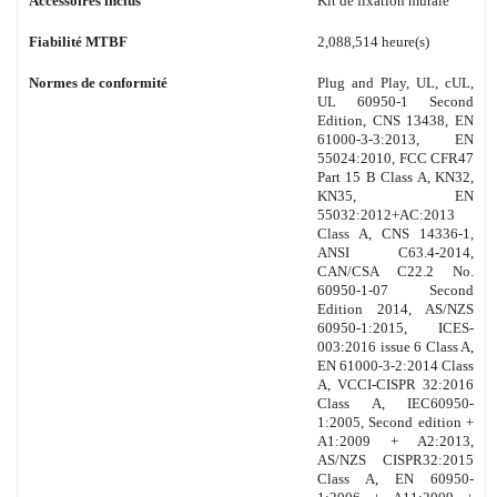
Accessoires inclus
Kit de fixation murale
Fiabilité MTBF
2,088,514 heure(s)
Normes de conformité
Plug and Play, UL, cUL,
UL 60950-1 Second
Edition, CNS 13438, EN
61000-3-3:2013, EN
55024:2010, FCC CFR47
Part 15 B Class A, KN32,
KN35, EN
55032:2012+AC:2013
Class A, CNS 14336-1,
ANSI C63.4-2014,
CAN/CSA C22.2 No.
60950-1-07 Second
Edition 2014, AS/NZS
60950-1:2015, ICES-
003:2016 issue 6 Class A,
EN 61000-3-2:2014 Class
A, VCCI-CISPR 32:2016
Class A, IEC60950-
1:2005, Second edition +
A1:2009 + A2:2013,
AS/NZS CISPR32:2015
Class A, EN 60950-