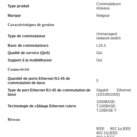
Commutateurs
Type produit
réseaux
Marque
Netgear
Caractéristiques de gestion
Unmanaged
Type de commutateur
network switch
Banc de commutateurs
L2/L3
Qualité de service (QoS)
Oui
Support à la multidifusion
Oui
Connectivité
Quantité de ports Ethernet RJ-45 de
5
commutation de base
Type de port Ethernet RJ-45 de commutation de
Gigabit Ethernet
base
(10/100/1000)
1000BASE-
Technologie de câblage Ethernet cuivre
T,100BASE-
T,10BASE-T
Réseau
IEEE 802.1p,IEEE
802.1Q,IEEE