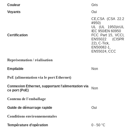
Couleur
Gris
Voyants
Oui
CE,CSA (CSA 22.2
#950)
UL (UL 1950)/cUL
IEC 950/EN 60950
Certification
FCC Part 15, VCCI,
EN55022 (CISPR
22), C-Tick,
EN50082-1,
EN55024, CCC
Représentation / réalisation
Empilable
Non
PoE (alimentation via le port Ethernet)
Connexion Ethernet, supportant l'alimentation via
Non
ce port (PoE)
Contenu de l'emballage
Guide de démarrage rapide
Oui
Conditions environnementales
Température d'opération
0 - 50 °C