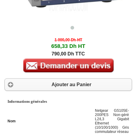
1 000,00 Dh
HT
658,33 Dh
HT
790,00 Dh TTC
Ajouter au Panier
Informations générales
Netgear GS105E-
200PES Non-géré
L2/L3 Gigabit
Nom
Ethernet
(10/100/1000) Gris
commutateur réseau