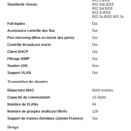
802.3,IEEE
Standards réseau
802.3ab,IEEE
802.3af,IEEE
802.3i,IEEE
802.3u,IEEE 802.3x
Full duplex
Oui
Assistance contrôle des flux
Oui
Port mirroring (Mise en miroir des ports)
Oui
Contrôle Broadcast storm
Oui
Client DHCP
Oui
Filtrage IGMP
Oui
Soutien 10G
Non
Support VLAN
Oui
Transmition des données
Répertoire MAC
8000 entrées
Capacité de commutation
10 Gbit/s
Nombre de VLANs
64
Nombre de groupes multicast filtrés
128
Support de trames étendues (Jumbo Frames)
Oui
Design