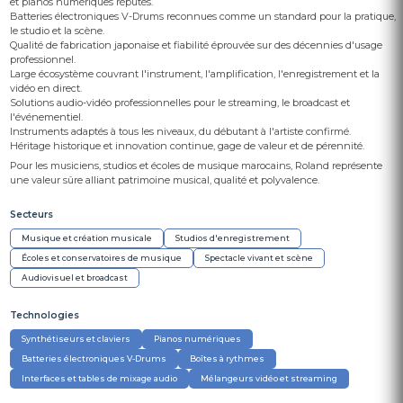
et pianos numériques réputés.
Batteries électroniques V-Drums reconnues comme un standard pour la pratique,
le studio et la scène.
Qualité de fabrication japonaise et fiabilité éprouvée sur des décennies d'usage
professionnel.
Large écosystème couvrant l'instrument, l'amplification, l'enregistrement et la
vidéo en direct.
Solutions audio-vidéo professionnelles pour le streaming, le broadcast et
l'événementiel.
Instruments adaptés à tous les niveaux, du débutant à l'artiste confirmé.
Héritage historique et innovation continue, gage de valeur et de pérennité.
Pour les musiciens, studios et écoles de musique marocains, Roland représente
une valeur sûre alliant patrimoine musical, qualité et polyvalence.
Secteurs
Musique et création musicale
Studios d'enregistrement
Écoles et conservatoires de musique
Spectacle vivant et scène
Audiovisuel et broadcast
Technologies
Synthétiseurs et claviers
Pianos numériques
Batteries électroniques V-Drums
Boîtes à rythmes
Interfaces et tables de mixage audio
Mélangeurs vidéo et streaming