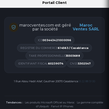
Portail Client
marocventes.com est géré
Maroc
par la société
Ventes SARL
ICE
003443421000096
REGISTRE DU COMMERCE
614563 / Casablanca
TAXE PROFESSIONNELLE
35503688
IDENTIFIANT FISCAL
60239074
CNSS
5302547
1 Rue Abou Hadil Allaf, Gauthier 20070 Casablanca
05 22 88 51 00
Tendances :
Les produits Microsoft Officiel au Maroc
·
La gamme complète
d'Ubiquiti
·
Fanvil IP Phones