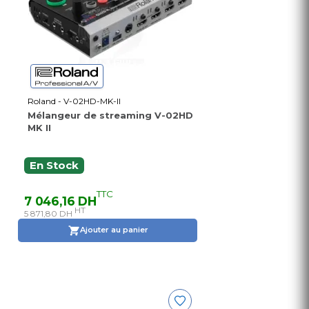
Roland - V-02HD-MK-II
Mélangeur de streaming V-02HD
MK II
En Stock
TTC
7 046,16 DH
HT
5 871,80 DH
Ajouter au panier