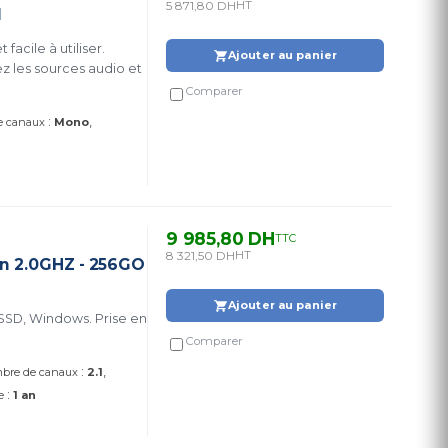
5 871,80 DH
HT
I
acile à utiliser.
Ajouter au panier
 les sources audio et
Comparer
:
e canaux
Mono
9 985,80 DH
TTC
8 321,50 DH
HT
n 2.0GHZ - 256GO
Ajouter au panier
SSD, Windows. Prise en
Comparer
:
bre de canaux
2.1
:
e
1 an