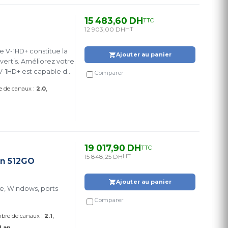
15 483,60 DH
TTC
12 903,00 DH
HT
 V-1HD+ constitue la
Ajouter au panier
vertis. Améliorez votre
 V-1HD+ est capable des
Comparer
:
 de canaux
2.0
19 017,90 DH
TTC
15 848,25 DH
HT
on 512GO
Ajouter au panier
ge, Windows, ports
Comparer
:
bre de canaux
2.1
1 an