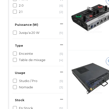
2.0
[6]
2.1
[2]
Puissance (W)
Jusqu'a 20 W
[9]
Type
Enceinte
[5]
Table de mixage
[4]
Usage
Studio / Pro
[5]
Nomade
[3]
Stock
En Stock
[9]