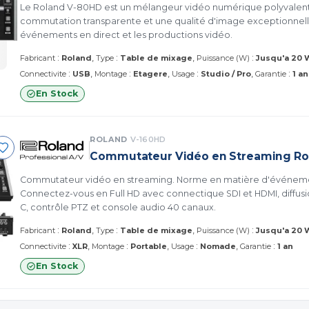
Le Roland V-80HD est un mélangeur vidéo numérique polyvalent
commutation transparente et une qualité d'image exceptionnell
événements en direct et les productions vidéo.
:
:
:
Fabricant
Roland
Type
Table de mixage
Puissance (W)
Jusqu'a 20 
:
:
:
:
Connectivite
USB
Montage
Etagere
Usage
Studio / Pro
Garantie
1 an
En Stock
ROLAND
V-160HD
Commutateur Vidéo en Streaming Ro
Commutateur vidéo en streaming. Norme en matière d'événeme
Connectez-vous en Full HD avec connectique SDI et HDMI, diffusi
C, contrôle PTZ et console audio 40 canaux.
:
:
:
Fabricant
Roland
Type
Table de mixage
Puissance (W)
Jusqu'a 20 
:
:
:
:
Connectivite
XLR
Montage
Portable
Usage
Nomade
Garantie
1 an
En Stock