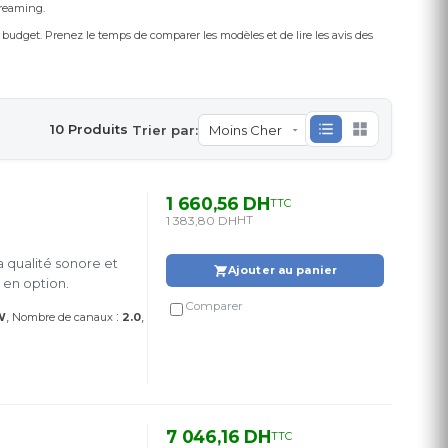
treaming.
 budget. Prenez le temps de comparer les modèles et de lire les avis des
10 Produits
Trier par:
1 660,56 DH
TTC
1 383,80 DH
HT
 qualité sonore et
Ajouter au panier
 en option.
Comparer
:
W
Nombre de canaux
2.0
7 046,16 DH
TTC