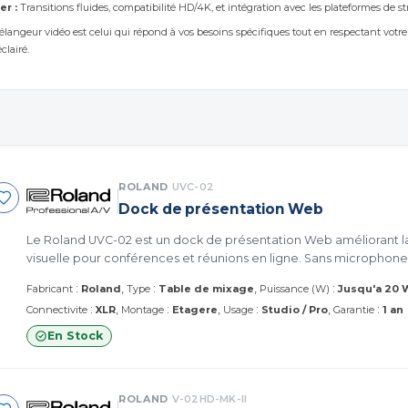
er :
Transitions fluides, compatibilité HD/4K, et intégration avec les plateformes de s
élangeur vidéo est celui qui répond à vos besoins spécifiques tout en respectant votre
clairé.
ROLAND
UVC-02
Dock de présentation Web
Le Roland UVC-02 est un dock de présentation Web améliorant la
visuelle pour conférences et réunions en ligne. Sans microphone
:
:
:
Fabricant
Roland
Type
Table de mixage
Puissance (W)
Jusqu'a 20 
:
:
:
:
Connectivite
XLR
Montage
Etagere
Usage
Studio / Pro
Garantie
1 an
En Stock
ROLAND
V-02HD-MK-II