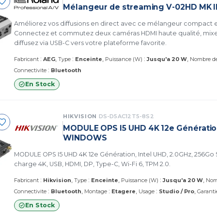
Mélangeur de streaming V-02HD MK I
Améliorez vos diffusions en direct avec ce mélangeur compact et f
Connectez et commutez deux caméras HDMI haute qualité, mixez
diffusez via USB-C vers votre plateforme favorite.
:
:
:
Fabricant
AEG
Type
Enceinte
Puissance (W)
Jusqu'a 20 W
Nombre d
:
Connectivite
Bluetooth
En Stock
HIKVISION
DS-D5AC12T5-8S2
MODULE OPS I5 UHD 4K 12e Génératio
WINDOWS
MODULE OPS I5 UHD 4K 12e Génération, Intel UHD, 2.0GHz, 256Go 
charge 4K, USB, HDMI, DP, Type-C, Wi-Fi 6, TPM 2.0.
:
:
:
Fabricant
Hikvision
Type
Enceinte
Puissance (W)
Jusqu'a 20 W
Nom
:
:
:
Connectivite
Bluetooth
Montage
Etagere
Usage
Studio / Pro
Garanti
En Stock