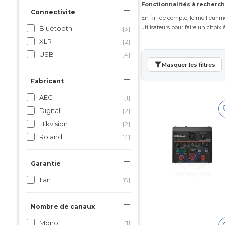
Fonctionnalités à recherch
Connectivite
En fin de compte, le meilleur m
utilisateurs pour faire un choix é
Bluetooth
[3]
XLR
[2]
USB
[4]
Masquer les filtres
Fabricant
AEG
[1]
Digital
[2]
Hikvision
[2]
Roland
[4]
Garantie
1 an
[8]
Nombre de canaux
Mono
[1]