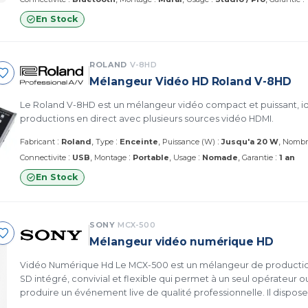
En Stock
ROLAND
V-8HD
Mélangeur Vidéo HD Roland V-8HD
Le Roland V-8HD est un mélangeur vidéo compact et puissant, id
productions en direct avec plusieurs sources vidéo HDMI.
:
:
:
Fabricant
Roland
Type
Enceinte
Puissance (W)
Jusqu'a 20 W
Nombr
:
:
:
:
Connectivite
USB
Montage
Portable
Usage
Nomade
Garantie
1 an
En Stock
SONY
MCX-500
Mélangeur vidéo numérique HD
Vidéo Numérique Hd Le MCX-500 est un mélangeur de productio
SD intégré, convivial et flexible qui permet à un seul opérateur 
produire un événement live de qualité professionnelle. Il dispose
vidéo (3G-SDI professionnel, HDMI, vidéo composite et DSK dédié) 