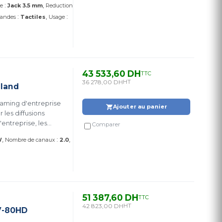
:
te
Jack 3.5 mm
Reduction
:
:
andes
Tactiles
Usage
43 533,60 DH
TTC
36 278,00 DH
HT
oland
aming d'entreprise
Ajouter au panier
 les diffusions
entreprise, les
Comparer
s applications vidéo
:
W
Nombre de canaux
2.0
51 387,60 DH
TTC
42 823,00 DH
HT
V-80HD