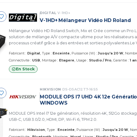
DIGITAL
V-1HD+
V-1HD+ Mélangeur Vidéo HD Roland
Mélangeur Vidéo HD Roland.Switch, Mix et Crée comme un Pro.Le
solution de mélange A/V compacte ultime pour les réalisateurs a
processus créatif grâce à des entrées et sorties polyvalentes.Le
performances dont vous avez besoin.
:
:
:
Fabricant
Digital
Type
Enceinte
Puissance (W)
Jusqu'a 20 W
Nombre
:
:
:
:
Connectivite
USB
Montage
Etagere
Usage
Studio / Pro
Garantie
1 an
En Stock
HIKVISION
DS-D5AC12T7-16S5
MODULE OPS I7 UHD 4K 12e Générati
WINDOWS
MODULE OPS Intel i7 12e génération, résolution 4K, 512Go stocka
USB-C, USB 3.0/2.0, HDMI, DP, Wi-Fi 6, TPM 2.0.
:
:
:
Fabricant
Hikvision
Type
Enceinte
Puissance (W)
Jusqu'a 20 W
Nom
:
:
:
:
Connectivite
Bluetooth
Montage
Mural
Usage
Studio / Pro
Garantie