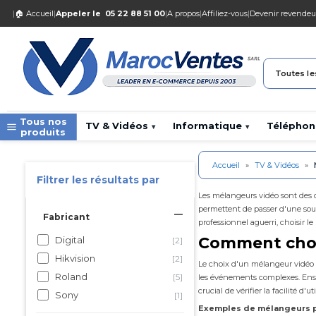
|
🏠 Accueil
|
Appeler le
05 22 88 51 00
|
A propos
|
Affiliez-vous
|
Devenir revendeu
Toutes le
Tous nos
TV & Vidéos
Informatique
Téléphon
▾
▾
produits
Accueil
»
TV & Vidéos
»
Filtrer les résultats par
Les mélangeurs vidéo sont des o
permettent de passer d'une sour
Fabricant
professionnel aguerri, choisir 
Comment chois
Digital
[2]
Hikvision
[2]
Le choix d'un mélangeur vidéo d
Roland
[5]
les événements complexes. Ensuite
crucial de vérifier la facilité d'
Sony
[1]
Exemples de mélangeurs p