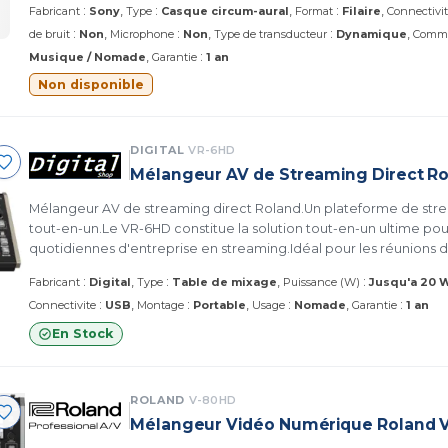
:
:
:
Fabricant
Sony
Type
Casque circum-aural
Format
Filaire
Connectivi
Streaming
:
:
:
de bruit
Non
Microphone
Non
Type de transducteur
Dynamique
Comm
:
Musique / Nomade
Garantie
1 an
Non disponible
DIGITAL
VR-6HD
Mélangeur AV de Streaming Direct R
Mélangeur AV de streaming direct Roland.Un plateforme de stre
tout-en-un.Le VR-6HD constitue la solution tout-en-un ultime pour
quotidiennes d'entreprise en streaming.Idéal pour les réunions d'
présentations commerciales, les cérémonies religieuses et autre
:
:
:
Fabricant
Digital
Type
Table de mixage
Puissance (W)
Jusqu'a 20 
professionnelles. (VR-6HD Roland )
:
:
:
:
Connectivite
USB
Montage
Portable
Usage
Nomade
Garantie
1 an
En Stock
ROLAND
V-80HD
Mélangeur Vidéo Numérique Roland 