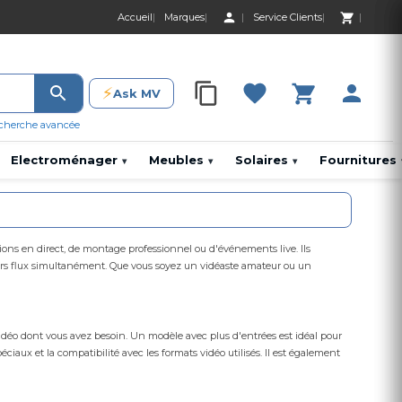
Accueil
Marques
Service Clients
0 Produit 0,00 D
⚡
Ask MV
0 Produit 0,00 DH
cherche avancée
Electroménager
Meubles
Solaires
Fournitures
▾
▾
▾
sions en direct, de montage professionnel ou d'événements live. Ils
ieurs flux simultanément. Que vous soyez un vidéaste amateur ou un
vidéo dont vous avez besoin. Un modèle avec plus d'entrées est idéal pour
éciaux et la compatibilité avec les formats vidéo utilisés. Il est également