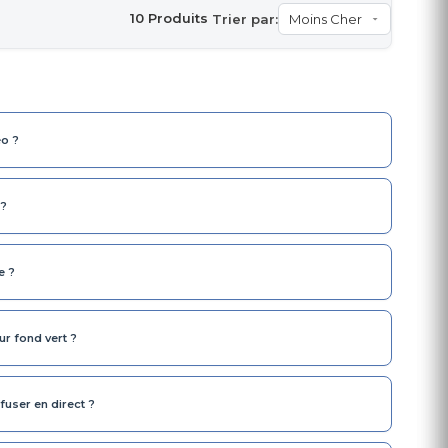
10 Produits
Trier par:
éo ?
 ?
e ?
ur fond vert ?
fuser en direct ?