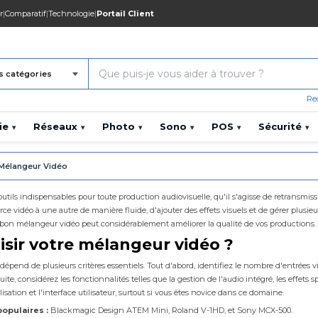
r
|
Comparatif
|
Technologie
|
Portail Client
s catégories
Re
ie
Réseaux
Photo
Sono
POS
Sécurité
▾
▾
▾
▾
▾
▾
Mélangeur Vidéo
utils indispensables pour toute production audiovisuelle, qu'il s'agisse de retransmis
ce vidéo à une autre de manière fluide, d'ajouter des effets visuels et de gérer plus
le bon mélangeur vidéo peut considérablement améliorer la qualité de vos productions.
ir votre mélangeur vidéo ?
épend de plusieurs critères essentiels. Tout d'abord, identifiez le nombre d'entrées 
, considérez les fonctionnalités telles que la gestion de l'audio intégré, les effets sp
utilisation et l'interface utilisateur, surtout si vous êtes novice dans ce domaine.
opulaires :
Blackmagic Design ATEM Mini, Roland V-1HD, et Sony MCX-500.