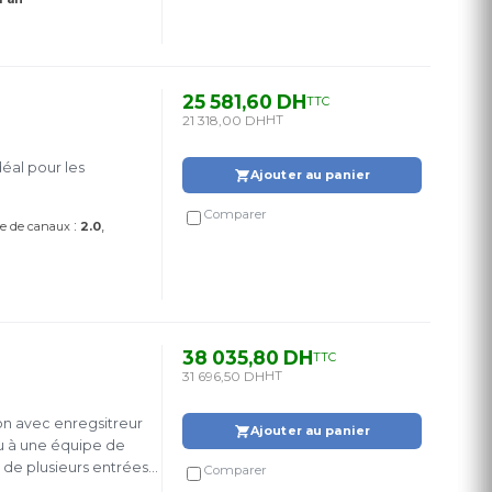
25 581,60 DH
TTC
21 318,00 DH
HT
éal pour les
Ajouter au panier
Comparer
:
e de canaux
2.0
38 035,80 DH
TTC
31 696,50 DH
HT
n avec enregsitreur
Ajouter au panier
ou à une équipe de
 de plusieurs entrées
Comparer
et il permet le live