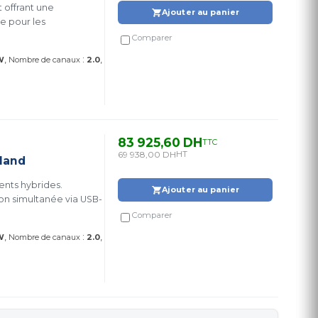
 offrant une
Ajouter au panier
e pour les
Comparer
:
W
Nombre de canaux
2.0
83 925,60 DH
TTC
69 938,00 DH
HT
land
nts hybrides.
Ajouter au panier
on simultanée via USB-
Comparer
:
W
Nombre de canaux
2.0