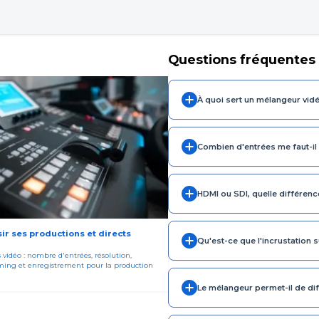
Questions fréquentes
À quoi sert un mélangeur vid
Combien d'entrées me faut-il
HDMI ou SDI, quelle différenc
ir ses productions et directs
Qu'est-ce que l'incrustation s
vidéo : nombre d'entrées, résolution,
eaming et enregistrement pour la production
Le mélangeur permet-il de dif