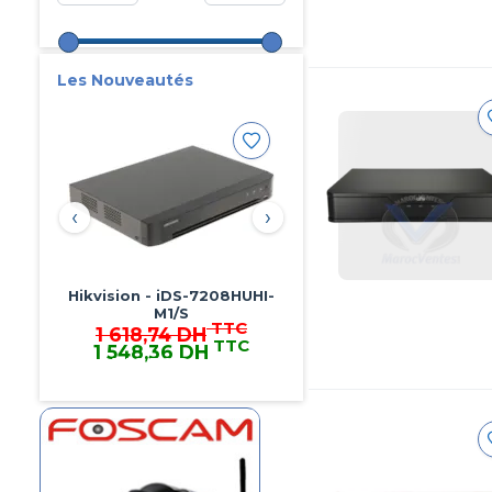
Les Nouveautés
‹
›
Hikvision - DS-7608NI-
K1/8P(C)
TTC
1 689,12 DH
TTC
1 615,68 DH
1 615,68 DH TTC
Caméra IP Wifi étanche
Foscam