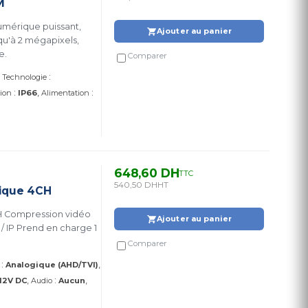
M
umérique puissant,
Ajouter au panier
qu'à 2 mégapixels,
e.
Comparer
:
Technologie
:
:
tion
IP66
Alimentation
648,60 DH
TTC
540,50 DH
HT
ique 4CH
H Compression vidéo
Ajouter au panier
Comparer
:
Analogique (AHD/TVI)
:
12V DC
Audio
Aucun