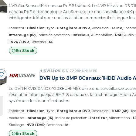
NVR AcuSense 4K 4 canaux PoE 1U série K. Le NVR Hikvision DS-7
canaux PoE et technologie AcuSense offre une surveillance 4K 
intelligente. Idéal pour une installation compacte, il distingue 
véhicules pour réduire les fausses alertes, tout en assurant un en
:
:
:
Fabricant
Hikvision
Type
Enregistreur NVR
Resolution
12 MP
Techno
haute définition.
:
:
Infrarouge (IR)
Indice de protection
Interieur
Alimentation
PoE
Audio
:
:
NVR / DVR
Detection
IA
En Stock
HIKVISION
iDS-7208HUHI-M1/S
DVR Up to 8MP 8Canaux 1HDD Audio 
Le DVR HIKVISION iDS-7208HUHI-M1/S offre une surveillance ava
résolution allant jusqu'à 8MP, 8 canaux et la technologie Audio A
systèmes de sécurité robustes.
:
:
:
Fabricant
Hikvision
Type
Enregistreur DVR
Resolution
8 MP (4K)
Tec
:
:
:
nocturne
Infrarouge (IR)
Indice de protection
Interieur
Alimentation
1
:
:
Stockage
NVR / DVR
Detection
IA
En Stock