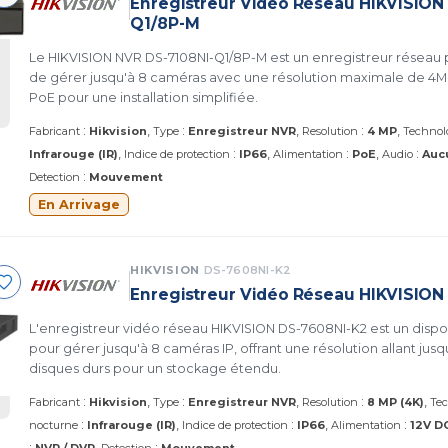
Enregistreur Vidéo Réseau HIKVISION
Q1/8P-M
Le HIKVISION NVR DS-7108NI-Q1/8P-M est un enregistreur réseau
de gérer jusqu'à 8 caméras avec une résolution maximale de 4MP.
PoE pour une installation simplifiée.
:
:
:
Fabricant
Hikvision
Type
Enregistreur NVR
Resolution
4 MP
Technol
:
:
:
Infrarouge (IR)
Indice de protection
IP66
Alimentation
PoE
Audio
Auc
:
Detection
Mouvement
En Arrivage
HIKVISION
DS-7608NI-K2
Enregistreur Vidéo Réseau HIKVISION
L'enregistreur vidéo réseau HIKVISION DS-7608NI-K2 est un dispos
pour gérer jusqu'à 8 caméras IP, offrant une résolution allant jus
disques durs pour un stockage étendu.
:
:
:
Fabricant
Hikvision
Type
Enregistreur NVR
Resolution
8 MP (4K)
Tec
:
:
:
nocturne
Infrarouge (IR)
Indice de protection
IP66
Alimentation
12V D
:
: