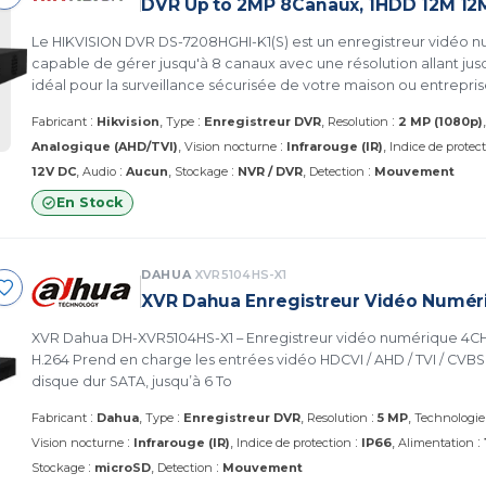
DVR Up to 2MP 8Canaux, 1HDD 12M 12
Le HIKVISION DVR DS-7208HGHI-K1(S) est un enregistreur vidéo n
capable de gérer jusqu'à 8 canaux avec une résolution allant jus
idéal pour la surveillance sécurisée de votre maison ou entrepris
:
:
:
Fabricant
Hikvision
Type
Enregistreur DVR
Resolution
2 MP (1080p)
:
Analogique (AHD/TVI)
Vision nocturne
Infrarouge (IR)
Indice de protec
:
:
:
12V DC
Audio
Aucun
Stockage
NVR / DVR
Detection
Mouvement
En Stock
DAHUA
XVR5104HS-X1
XVR Dahua Enregistreur Vidéo Numér
XVR Dahua DH-XVR5104HS-X1 – Enregistreur vidéo numérique 4C
H.264 Prend en charge les entrées vidéo HDCVI / AHD / TVI / CVBS / IP Prend en charge 1
disque dur SATA, jusqu’à 6 To
:
:
:
Fabricant
Dahua
Type
Enregistreur DVR
Resolution
5 MP
Technologie
:
:
:
Vision nocturne
Infrarouge (IR)
Indice de protection
IP66
Alimentation
:
:
Stockage
microSD
Detection
Mouvement