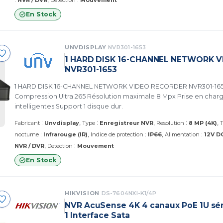
NVR / DVR
Detection
Mouvement
En Stock
UNVDISPLAY
NVR301-1653
1 HARD DISK 16-CHANNEL NETWORK 
NVR301-1653
1 HARD DISK 16-CHANNEL NETWORK VIDEO RECORDER NVR301-1653 
Compression Ultra 265 Résolution maximale 8 Mpx Prise en charg
intelligentes Support 1 disque dur.
:
:
:
Fabricant
Unvdisplay
Type
Enregistreur NVR
Resolution
8 MP (4K)
T
:
:
:
nocturne
Infrarouge (IR)
Indice de protection
IP66
Alimentation
12V D
:
NVR / DVR
Detection
Mouvement
En Stock
HIKVISION
DS-7604NXI-K1/4P
NVR AcuSense 4K 4 canaux PoE 1U sér
1 Interface Sata