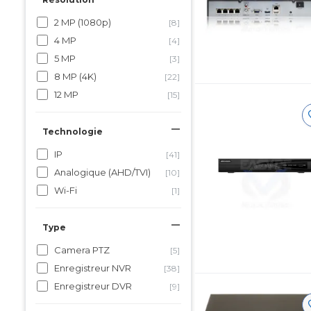
2 MP (1080p)
[8]
4 MP
[4]
5 MP
[3]
8 MP (4K)
[22]
12 MP
[15]
Technologie
IP
[41]
Analogique (AHD/TVI)
[10]
Wi-Fi
[1]
Type
Camera PTZ
[5]
Enregistreur NVR
[38]
Enregistreur DVR
[9]