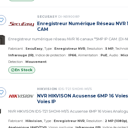
SECUEASY
DI-NR9008P
Enregistreur Numérique Réseau NVR 1
CAM
Enregistreur numérique réseau NVR 16 canaux *5MP IP CAM: (DI
:
:
:
Fabricant
SecuEasy
Type
Enregistreur NVR
Resolution
5 MP
Technol
:
:
:
Infrarouge (IR)
Indice de protection
IP66
Alimentation
PoE
Audio
Mic
:
Detection
Mouvement
En Stock
HIKVISION
IDS-721 SHOHI-M1/S
NVR HIKVISON Acusense 6MP 16 Voies
Voies IP
NVR HIKVISON IDS-721 SHOHI-M1/S Acusense 6MP 16 Voies Analogue
:
:
:
Fabricant
Hikvision
Type
Enregistreur NVR
Resolution
2 MP (1080p)
:
Analogique (AHD/TVI)
Vision nocturne
Infrarouge (IR)
Indice de protec