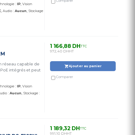
Comparer
:
hnologie
IP
Vision
:
C
Audio
Aucun
Stockage
1 166,88 DH
TTC
972,40 DH
HT
2M
en réseau capable de
Ajouter au panier
s PoE intégrés et peut
Comparer
:
hnologie
IP
Vision
:
:
udio
Aucun
Stockage
1 189,32 DH
TTC
991,10 DH
HT