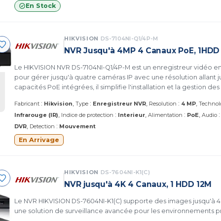
En Stock
HIKVISION
DS-7104NI-Q1/4P-M
NVR Jusqu'à 4MP 4 Canaux PoE, 1HDD
Le HIKVISION NVR DS-7104NI-Q1/4P-M est un enregistreur vidéo e
pour gérer jusqu'à quatre caméras IP avec une résolution allant 
capacités PoE intégrées, il simplifie l'installation et la gestion de
:
:
:
Fabricant
Hikvision
Type
Enregistreur NVR
Resolution
4 MP
Technol
:
:
Infrarouge (IR)
Indice de protection
Interieur
Alimentation
PoE
Audio
:
DVR
Detection
Mouvement
En Arrivage
HIKVISION
DS-7604NI-K1(C)
NVR jusqu'à 4K 4 Canaux, 1 HDD 12M
Le NVR HIKVISION DS-7604NI-K1(C) supporte des images jusqu'à 4K
une solution de surveillance avancée pour les environnements pr