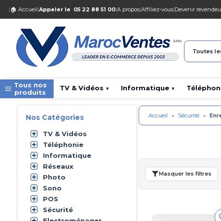
|
🏠 Accueil
|
Appeler le
05 22 88 51 00
|
A propos
|
Affiliez-vous
|
Devenir revendeu
Toutes le
Tous nos
TV & Vidéos
Informatique
Téléphon
▾
▾
produits
Accueil
»
Sécurité
»
Enr
Nos Catégories
TV & Vidéos
Téléphonie
Informatique
Réseaux
Masquer les filtres
Photo
Sono
POS
Sécurité
Electroménager