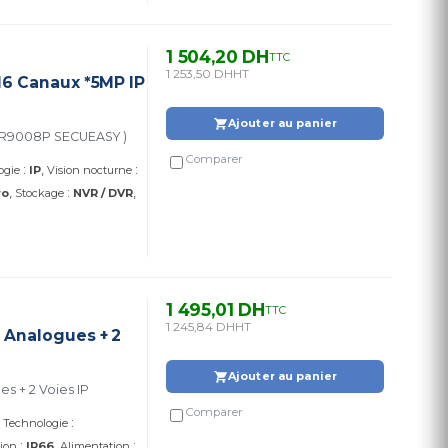
1 504,20 DH
TTC
1 253,50 DH
HT
6 Canaux *5MP IP
Ajouter au panier
-NR9008P SECUEASY )
Comparer
:
:
ogie
IP
Vision nocturne
:
ro
Stockage
NVR / DVR
1 495,01 DH
TTC
1 245,84 DH
HT
 Analogues + 2
Ajouter au panier
s + 2 Voies IP
Comparer
:
Technologie
:
:
tion
IP66
Alimentation