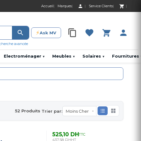
Accueil
Marques
Service Clients
0 Produit 0,00 D
⚡
Ask MV
0 Produit 0,00 DH
cherche avancée
Electroménager
Meubles
Solaires
Fournitures
▾
▾
▾
52 Produits
Trier par:
525,10 DH
TTC
437,58 DH
HT