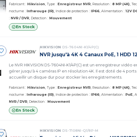
:
:
:
Fabricant
Hikvision
Type
Enregistreur NVR
Resolution
8 MP (4K)
Tec
:
:
:
nocturne
Infrarouge (IR)
Indice de protection
IP66
Alimentation
12V D
:
:
NVR / DVR
Detection
Mouvement
En Stock
HIKVISION
DS-7604NI-K1/4P(C)
NVR jusqu'à 4K 4 Canaux PoE, 1 HDD 1
Le NVR HIKVISION DS-7604NI-K1/4P(C) est un enregistreur vidéo 
gérer jusqu'à 4 caméras IP en résolution 4K. Il est doté de 4 port
accueillir un disque dur pour stocker les enregistrements.
:
:
:
Fabricant
Hikvision
Type
Enregistreur NVR
Resolution
8 MP (4K)
Tec
:
:
:
nocturne
Infrarouge (IR)
Indice de protection
IP66
Alimentation
PoE
A
:
NVR / DVR
Detection
Mouvement
En Stock
HIKVISION
DS-7108NI-Q1/8P-M