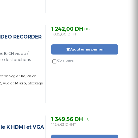
1 242,00 DH
TTC
1 035,00 DH
HT
VIDEO RECORDER
Ajouter au panier
16 CH vidéo /
e des fonctions
Comparer
:
echnologie
IP
Vision
:
:
C
Audio
Micro
Stockage
1 349,56 DH
TTC
1 124,63 DH
HT
ie K HDMI et VGA