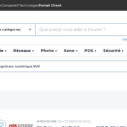
r
|
Comparatif
|
Technologie
|
Portail Client
s catégories
Re
ie
Réseaux
Photo
Sono
POS
Sécurité
▾
▾
▾
▾
▾
▾
egistreur numérique NVR
HIKVISION
DS-7208HGHI-K1(S)