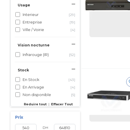
Usage
Interieur
[29]
Entreprise
[19]
Ville / Voirie
[4]
Vision nocturne
Infrarouge (IR)
[52]
Stock
En Stock
[43]
En Arrivage
[4]
Non disponible
[5]
Reduire tout
|
Effacer Tout
Prix
DH