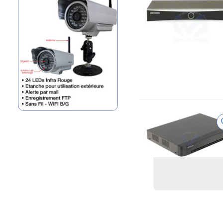
maroc
Foscam
FI8904W
Caméra Couleur 1/3"
Secueasy
Maroc
Secueasy
SE-CI154I
Dell Vostro 2521
Dell Maroc
Dell
Dell
Vostro
Dell Vostro
2521
Vostro 2521
Ultrabook™ XPS 13 Full HD
Dell
Maroc
Dell
Dell Ultrabook
XPS 13 Full HD
INFOSEC E2 LCD-2000