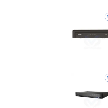
Infosec Maroc
Infosec
Infosec E2 LCD-2000