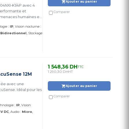
Ajouter au panier
604NXI-K1/4P avec 4
performante et
Comparer
les menaces humaines et
registrement ultra
:
:
logie
IP
Vision nocturne
:
Bidirectionnel
Stockage
1 548,36 DH
TTC
1 290,30 DH
HT
AcuSense 12M
ncée avec une
Ajouter au panier
cuSense. Idéal pour les
Comparer
:
hnologie
IP
Vision
:
2V DC
Audio
Micro