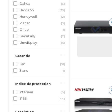
Dahua
[3]
Hikvision
[35]
Honeywell
[2]
Planet
[3]
Qnap
[1]
SecuEasy
[2]
Unvdisplay
[6]
Garantie
1 an
[51]
3 ans
[1]
Indice de protection
Interieur
[8]
IP66
[44]
Resolution