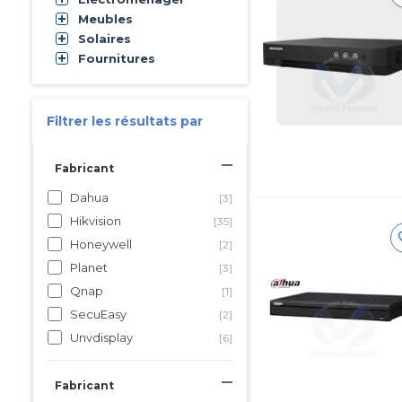
Meubles
Solaires
Fournitures
Filtrer les résultats par
Fabricant
Dahua
[3]
Hikvision
[35]
Honeywell
[2]
Planet
[3]
Qnap
[1]
SecuEasy
[2]
Unvdisplay
[6]
Fabricant