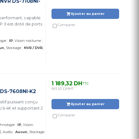
 NVR DS-7108NI-
Ajouter au panier
 performant, capable
 Il est doté de ports
Comparer
:
:
ogie
IP
Vision nocturne
:
un
Stockage
NVR / DVR
1 189,32 DH
TTC
991,10 DH
HT
 DS-7608NI-K2
itif puissant conçu
Ajouter au panier
qu'à 4K et supportant 2
Comparer
:
hnologie
IP
Vision
:
C
Audio
Aucun
Stockage