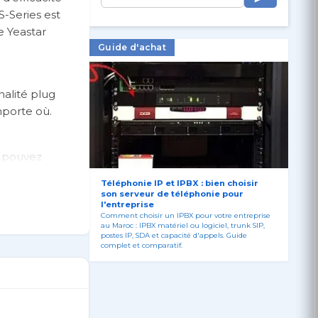
S-Series est
e Yeastar
Guide d'achat
nalité plug
importe où.
s pouvez
omplètes.
Téléphonie IP et IPBX : bien choisir
son serveur de téléphonie pour
l'entreprise
Comment choisir un IPBX pour votre entreprise
 processeurs
au Maroc : IPBX matériel ou logiciel, trunk SIP,
e et la
postes IP, SDA et capacité d'appels. Guide
complet et comparatif.
 combinées à