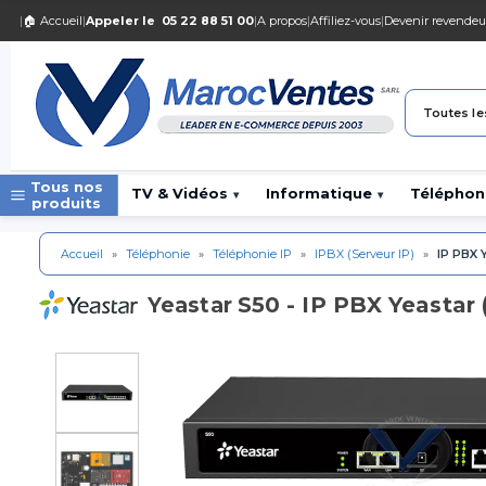
|
🏠 Accueil
|
Appeler le
05 22 88 51 00
|
A propos
|
Affiliez-vous
|
Devenir revendeu
Toutes le
Tous nos
TV & Vidéos
Informatique
Téléphon
▾
▾
produits
Accueil
»
Téléphonie
»
Téléphonie IP
»
IPBX (Serveur IP)
»
IP PBX 
S50 - IP PBX Yeastar
Yeastar