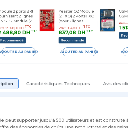
odule 2 ports BRI
Yeastar O2 Module
GSM 
ournissant 2 lignes
(2 FXO) 2 Ports FXO
GSM
NIS B2 Module (2
(pour 2 lignes
Prix :
RI) pour 2 Acces
analogiques)
1 5
TTC
TTC
rix : 2 928,00 DH
Prix : 984,80 DH
de base
2 488,80 DH
837,08 DH
TTC
TTC
Re
Recommandé
Recommandé
AJOUTER AU PANIER
AJOUTER AU PANIER
AJO
iption
Caractéristiques Techniques
Avis des cl
 peut supporter jusqu'à 500 utilisateurs et est construite à
offre des économies de coûts, une productivité et des gains 