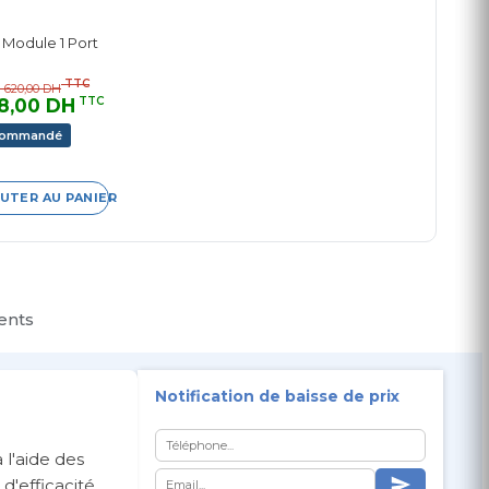
Module 1 Port
TTC
 1 620,00 DH
18,00 DH
TTC
commandé
UTER AU PANIER
ients
Notification de baisse de prix
 l'aide des
d'efficacité