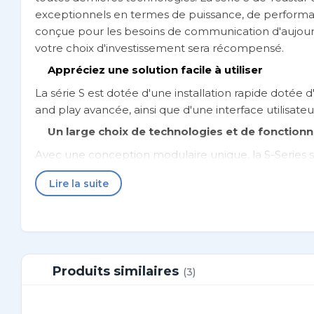
exceptionnels en termes de puissance, de performance,
conçue pour les besoins de communication d'aujourd
votre choix d'investissement sera récompensé.
Appréciez une solution facile à utiliser
La série S est dotée d'une installation rapide doté
and play avancée, ainsi que d'une interface utilisateu
Un large choix de technologies et de fonctionn
Avec une conception modulaire unique, la S-Series s
également profiter des fonctionnalités avancées de qu
Lire la suite
Système téléphonique sans risque
La série S est conçue dans un esprit d'évolutivité, e
Quad Core de qualité industrielle Freescale, les pro
protection contre la foudre.
Produits similaires
(3)
Sécurité et Fiabilité
Avec des fonctionnalités avancées de basculement, d