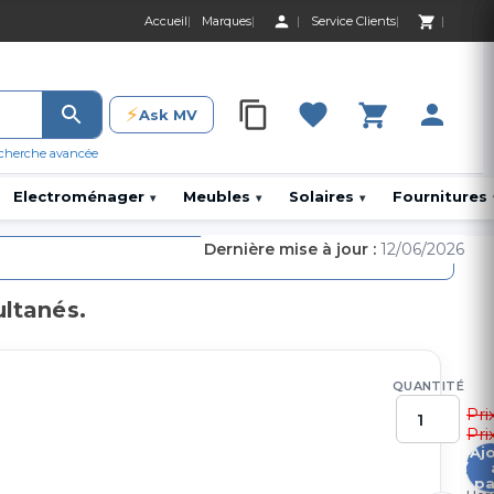
Accueil
Marques
Service Clients
0 Produit 0,00 D
⚡
Ask MV
0 Produit 0,00 DH
cherche avancée
Electroménager
Meubles
Solaires
Fournitures
▾
▾
▾
Dernière mise à jour :
12/06/2026
ultanés.
QUANTITÉ
Pri
Pri
Aj
5
pa