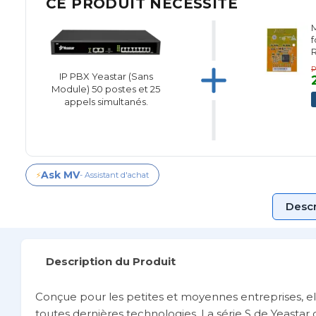
CE PRODUIT NÉCESSITE
M
f
R
B
P
IP PBX Yeastar (Sans
Module) 50 postes et 25
appels simultanés.
Ask MV
⚡
- Assistant d'achat
Descr
Description du Produit
Conçue pour les petites et moyennes entreprises, elle
toutes dernières technologies. La série S de Yeastar 