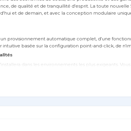
 de qualité et de tranquillité d'esprit. La toute nouvelle 
'hui et de demain, et avec la conception modulaire uniqu
e d'un provisionnement automatique complet, d'une fonction
r intuitive basée sur la configuration point-and-click, de n'
alités
'installera dans les environnements les plus exigeants. Vou
alité d'entreprise avec les versions de logiciel les plus c
n utilisant les dernières avancées technologiques, depuis les
cesseurs vocaux DSP TI, les unités de puissance longue duré
e sécurité, de surveillance et de génération de rapports,