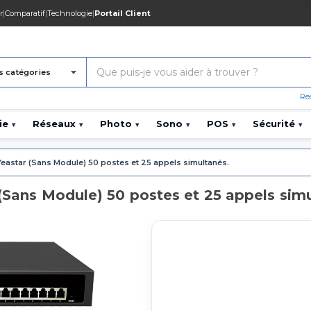
r
|
Comparatif
|
Technologie
|
Portail Client
s catégories
Re
ie
Réseaux
Photo
Sono
POS
Sécurité
▾
▾
▾
▾
▾
▾
Yeastar (Sans Module) 50 postes et 25 appels simultanés.
 (Sans Module) 50 postes et 25 appels sim