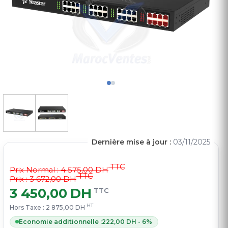
Dernière mise à jour :
03/11/2025
TTC
Prix Normal :
4 575,00 DH
TTC
Prix : 3 672,00 DH
3 450,00 DH
TTC
HT
Hors Taxe :
2 875,00 DH
Economie additionnelle :
222,00 DH - 6%