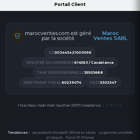
Portail Client
marocventes.com est géré
Maroc
par la société
Ventes SARL
ICE
003443421000096
REGISTRE DU COMMERCE
614563 / Casablanca
TAXE PROFESSIONNELLE
35503688
IDENTIFIANT FISCAL
60239074
CNSS
5302547
1 Rue Abou Hadil Allaf, Gauthier 20070 Casablanca
05 22 88 51 00
Tendances :
Les produits Microsoft Officiel au Maroc
·
La gamme complète
d'Ubiquiti
·
Fanvil IP Phones