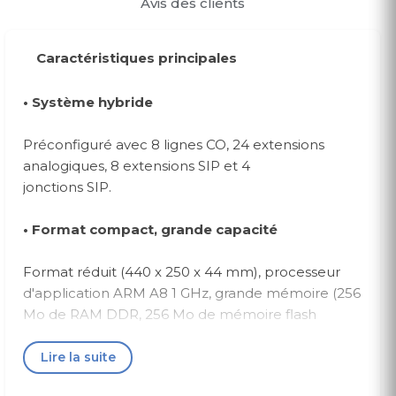
Avis des clients
Caractéristiques principales
• Système hybride
Préconfiguré avec 8 lignes CO, 24 extensions
analogiques, 8 extensions SIP et 4
jonctions SIP.
• Format compact, grande capacité
Format réduit (440 x 250 x 44 mm), processeur
d'application ARM A8 1 GHz, grande mémoire (256
Mo de RAM DDR, 256 Mo de mémoire flash
NAND), carte SD externe et processeur
numérique C64X haute performance pour une
Lire la suite
qualité vocale optimale.