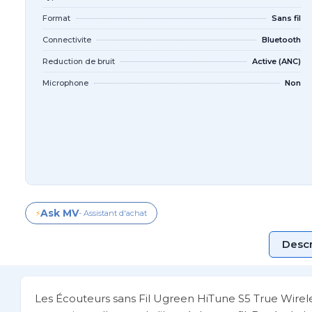
Format
Sans fil
Connectivite
Bluetooth
Reduction de bruit
Active (ANC)
Microphone
Non
Ask MV
⚡
- Assistant d'achat
Descr
Les Écouteurs sans Fil Ugreen HiTune S5 True Wirel