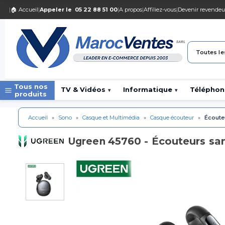
|
🏠 Accueil
|
Appeler le
05 22 88 51 00
|
A propos
|
Affiliez-vous
|
Devenir revendeu
Toutes le
Tous nos
TV & Vidéos
Informatique
Téléphon
▾
▾
produits
Accueil
»
Sono
»
Casque et Multimédia
»
Casque écouteur
»
Écoute
45760 - Écouteurs san
Ugreen