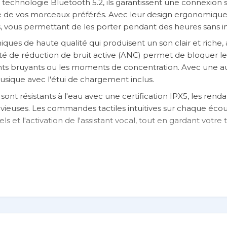
la technologie Bluetooth 5.2, ils garantissent une connexion 
te de vos morceaux préférés. Avec leur design ergonomique
, vous permettant de les porter pendant des heures sans in
ues de haute qualité qui produisent un son clair et riche,
ité de réduction de bruit active (ANC) permet de bloquer le
ments bruyants ou les moments de concentration. Avec une 
usique avec l'étui de chargement inclus.
sont résistants à l'eau avec une certification IPX5, les renda
vieuses. Les commandes tactiles intuitives sur chaque éco
 et l'activation de l'assistant vocal, tout en gardant votr
n
 S5
rs sans fil