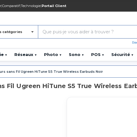
r
|
Comparatif
|
Technologie
|
Portail Client
s catégories
Re
ie
Réseaux
Photo
Sono
POS
Sécurité
▾
▾
▾
▾
▾
▾
urs sans Fil Ugreen HiTune S5 True Wireless Earbuds Noir
s Fil Ugreen HiTune S5 True Wireless Ear