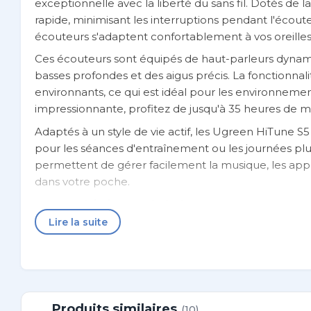
exceptionnelle avec la liberté du sans fil. Dotés de 
rapide, minimisant les interruptions pendant l'écou
écouteurs s'adaptent confortablement à vos oreilles
Ces écouteurs sont équipés de haut-parleurs dynamiq
basses profondes et des aigus précis. La fonctionnal
environnants, ce qui est idéal pour les environne
impressionnante, profitez de jusqu'à 35 heures de m
Adaptés à un style de vie actif, les Ugreen HiTune S5 
pour les séances d'entraînement ou les journées plu
permettent de gérer facilement la musique, les appels
dans votre poche.
Caractéristiques générales
Lire la suite
Marque
Ugree
Modèle
HiTune
Type
Écouteu
Produits similaires
(10)