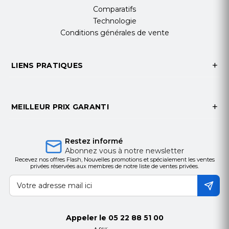
Coussinets en mousse à mémoire de forme
Comparatifs
pour un confort accru
Technologie
Design élégant et moderne
Conditions générales de vente
Contenu de la Boite
1 × Casque sans fil Ugreen HiTune Max5c
LIENS PRATIQUES
1 × Câble de chargement USB-C
1 × Câble audio 3.5 mm
1 × Étui de transport
1 × Manuel d'utilisation
MEILLEUR PRIX GARANTI
Le casque Ugreen HiTune Max5c est idéal pour
les utilisateurs à la recherche d'une expérience
Restez informé
sonore immersive avec une réduction de bruit
Abonnez vous à notre newsletter
efficace. Compatible avec la plupart des appareils
Recevez nos offres Flash, Nouvelles promotions et spécialement les ventes
privées réservées aux membres de notre liste de ventes privées.
Bluetooth modernes, il est parfait pour les
voyages, le travail ou la détente à la maison.
Appeler le
05 22 88 51 00