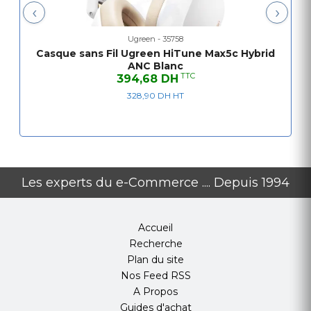
Sensibilité
105 dB
‹
›
Batterie et alimentation
Ugreen - 35758
Casque sans Fil Ugreen HiTune Max5c Hybrid
Type de
Lithium-ion
ANC Blanc
batterie
TTC
394,68 DH
328,90 DH HT
Temps de
2 heures
charge
Dimensions et poids
Poids
260 g
Les experts du e-Commerce .... Depuis 1994
Points Forts
Accueil
Technologie ANC hybride pour une réduction
Recherche
de bruit efficace
Plan du site
Autonomie exceptionnelle jusqu'à 60 heures
Nos Feed RSS
Connectivité Bluetooth 5.0 pour une
A Propos
connexion stable
Guides d'achat