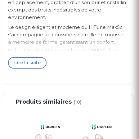
en déplacement, profitez d'un son pur et cristallin
exempt des bruits indésirables de votre
environnement.
Le design élégant et moderne du HiTune Max5c
s'accompagne de coussinets d'oreille en mousse
à mémoire de forme, garantissant un confort
optimal même lors d'écoutes prolongées. Les
matériaux de haute qualité utilisés non seulement
Lire la suite
assurent une durabilité exceptionnelle, mais
renforcent également l'expérience acoustique en
minimisant les fuites sonores.
Avec une autonomie impressionnante de jusqu'à
60 heures, vous pouvez profiter de votre musique
Produits similaires
(10)
préférée sans interruption sur de longues
périodes. Le HiTune Max5c est également équipé
d'une connectivité Bluetooth 5.0 stable et rapide,
offrant une portée étendue et une compatibilité
avec la plupart des appareils modernes.