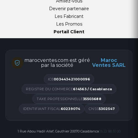
Affiliez-vous
Devenir partenaire
Les Fabricant
Les Promos
Portail Client
marocventes.com est géré
Maroc
par la société
Ventes SARL
ICE
003443421000096
REGISTRE DU COMMERCE
614563 / Casablanca
TAXE PROFESSIONNELLE
35503688
IDENTIFIANT FISCAL
60239074
CNSS
5302547
1 Rue Abou Hadil Allaf, Gauthier 20070 Casablanca
05 22 88 51 00