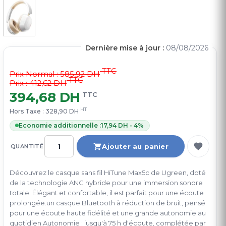
Dernière mise à jour :
08/08/2026
TTC
Prix Normal :
585,92 DH
TTC
Prix : 412,62 DH
394,68 DH
TTC
HT
Hors Taxe :
328,90 DH
Economie additionnelle :
17,94 DH - 4%
Ajouter au panier
QUANTITÉ
Découvrez le casque sans fil HiTune Max5c de Ugreen, doté
de la technologie ANC hybride pour une immersion sonore
totale. Élégant et confortable, il est parfait pour une écoute
prolongée.un casque Bluetooth à réduction de bruit, pensé
pour une écoute haute fidélité et une grande autonomie au
quotidien.Autonomie : jusqu'à 75 h d'écoute, complétée par