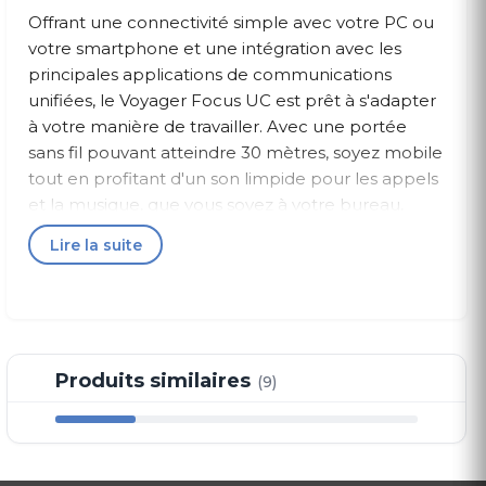
Offrant une connectivité simple avec votre PC ou
votre smartphone et une intégration avec les
principales applications de communications
unifiées, le Voyager Focus UC est prêt à s'adapter
à votre manière de travailler. Avec une portée
sans fil pouvant atteindre 30 mètres, soyez mobile
tout en profitant d'un son limpide pour les appels
et la musique, que vous soyez à votre bureau,
dans la salle de conférence ou dans la cuisine.
Lire la suite
Profitez de la liberté du sans fil avec des
fonctionnalités avancées.
Vous n'êtes pas simplement au téléphone.
Vous êtes totalement concentré.
Entendez mieux. Et soyez mieux entendu. La
Produits similaires
(9)
technologie révolutionnaire d'annulation du bruit
active et passive et le son stéréo immersif du
Voyager Focus UC vous permettent de vous
concentrer sur vos appels ou votre musique sans