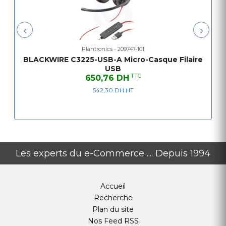
limiting for protection against sounds above 118
dBA
‹
›
Remote call control Call
answer/ignore/end/hold, redial, mute, volume
Plantronics - 209747-101
+/-
BLACKWIRE C3225-USB-A Micro-Casque Filaire
USB
TTC
650,76 DH
542,30 DH HT
Les experts du e-Commerce .... Depuis 1994
Accueil
Recherche
Plan du site
Nos Feed RSS