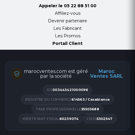
Appeler le
05 22 88 51 00
Affiliez-vous
Devenir partenaire
Les Fabricant
Les Promos
Portail Client
marocventes.com est géré
Maroc
par la société
Ventes SARL
ICE
003443421000096
REGISTRE DU COMMERCE
614563 / Casablanca
TAXE PROFESSIONNELLE
35503688
IDENTIFIANT FISCAL
60239074
CNSS
5302547