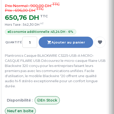
TTC
Prix Normal :
900,00 DH
TTC
Prix : 696,00 DH
650,76 DH
TTC
HT
Hors Taxe :
542,30 DH
Economie additionnelle :
45,24 DH - 6%
Ajouter au panier
QUANTITÉ
Plantronics Casque BLACKWIRE C3225-USB-A MICRO-
CASQUE FILAIRE USB Découvrez le micro-casque filaire USB
Blackwire 320 conçu pour les entreprises faisant leurs
premiers pas avec les communications unifiées. Facile
d'utilisation, le modèle Blackwire "20 offrent une qualité
audio hi-fi stéréo exceptionnelle pour un confort longue
durée.
Disponibilité :
En Stock
Neuf en boîte