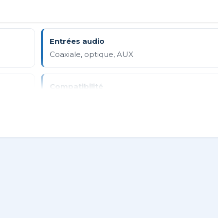
Entrées audio
Coaxiale, optique, AUX
Compatibilité
Avec tous appareils compatibles Bluetooth
Alimentation
Via port USB
nufacturer