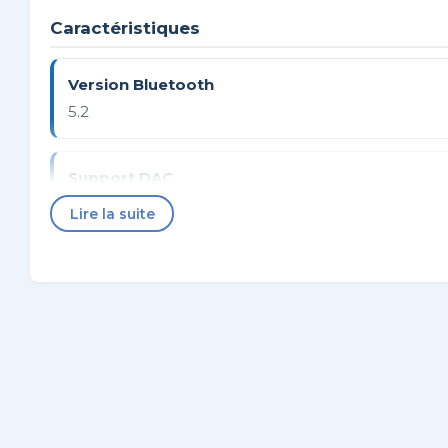
Caractéristiques
Version Bluetooth
5.2
Support DAC
Stéréo HiFi
Lire la suite
Design
Compact, sans fil, facile à utiliser
Fiche Technique
GÉNÉRAL
Fabricant
No Ma