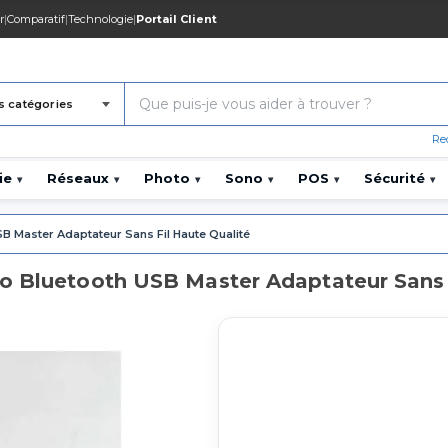
r
|
Comparatif
|
Technologie
|
Portail Client
s catégories
Re
ie
Réseaux
Photo
Sono
POS
Sécurité
▾
▾
▾
▾
▾
▾
B Master Adaptateur Sans Fil Haute Qualité
o Bluetooth USB Master Adaptateur Sans 