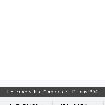
 40 °C
0 heures
Les experts du e-Commerce .... Depuis 1994