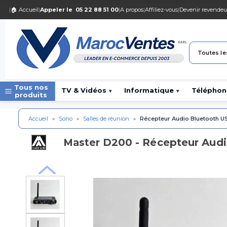
|
🏠 Accueil
|
Appeler le
05 22 88 51 00
|
A propos
|
Affiliez-vous
|
Devenir revendeu
Toutes le
Tous nos
TV & Vidéos
Informatique
Téléphon
▾
▾
produits
Accueil
»
Sono
»
Salles de réunion
»
Récepteur Audio Bluetooth US
D200 - Récepteur Audi
Master