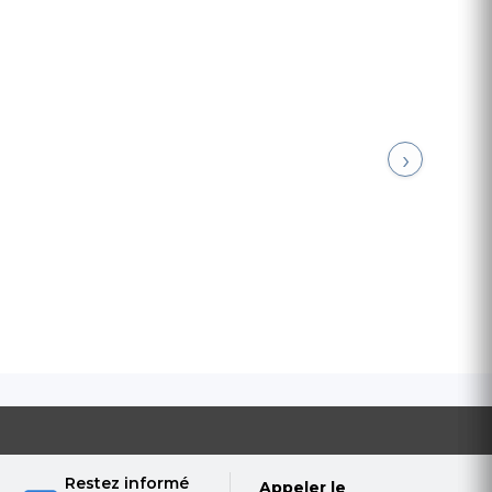
›
Restez informé
Appeler le