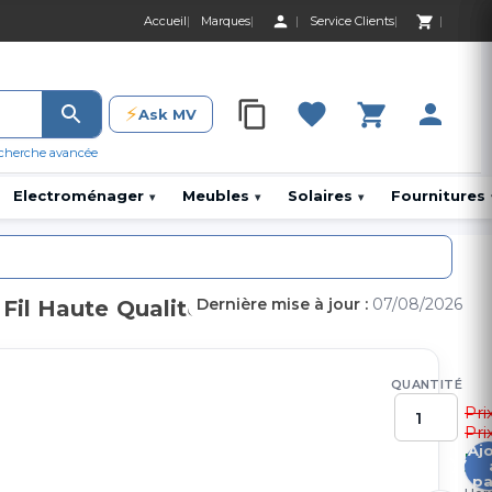
Accueil
Marques
Service Clients
0 Produit 0,00 D
⚡
Ask MV
0 Produit 0,00 DH
cherche avancée
Electroménager
Meubles
Solaires
Fournitures
▾
▾
▾
Dernière mise à jour :
07/08/2026
Fil Haute Qualité
QUANTITÉ
Pri
Pri
Aj
3
pa