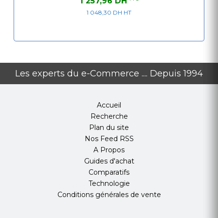
1 257,96 DH
PCIe
1 048,30 DH HT
Connecteurs
8
SATA
Connecteurs
4
Molex
Les experts du e-Commerce .... Depuis 1994
Connecteur
2 × EPS 8 broches
CPU
Accueil
Recherche
Connecteur
24 broches
Plan du site
ATX
Nos Feed RSS
A Propos
Sécurité et protection
Guides d'achat
Comparatifs
Protection
Oui
Technologie
contre les
Conditions générales de vente
surtensions
(OVP)