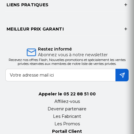
LIENS PRATIQUES
Protection
Oui
contre les
surintensités
MEILLEUR PRIX GARANTI
(OCP)
Protection
Oui
contre la
Restez informé
Abonnez vous à notre newsletter
surcharge
Recevez nos offres Flash, Nouvelles promotions et spécialement les ventes
(OPP)
privées réservées aux membres de notre liste de ventes privées.
Protection
Oui
thermique
(OTP)
Appeler le
05 22 88 51 00
Affiliez-vous
Protection
Oui
Devenir partenaire
contre les
courts-
Les Fabricant
circuits (SCP)
Les Promos
Portail Client