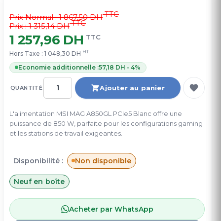
TTC
Prix Normal :
1 867,50 DH
TTC
Prix : 1 315,14 DH
1 257,96 DH
TTC
HT
Hors Taxe :
1 048,30 DH
Economie additionnelle :
57,18 DH - 4%
Ajouter au panier
QUANTITÉ
L'alimentation MSI MAG A850GL PCIe5 Blanc offre une
puissance de 850 W, parfaite pour les configurations gaming
et les stations de travail exigeantes.
Disponibilité :
Non disponible
Neuf en boîte
Acheter par WhatsApp