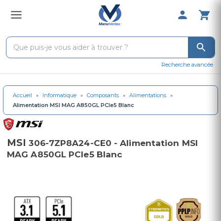
0 Produit 
Recherche avancée
Accueil
»
Informatique
»
Composants
»
Alimentations
»
Alimentation MSI MAG A850GL PCIe5 Blanc
MSI
306-7ZP8A24-CE0 - Alimentation MSI
MAG A850GL PCIe5 Blanc