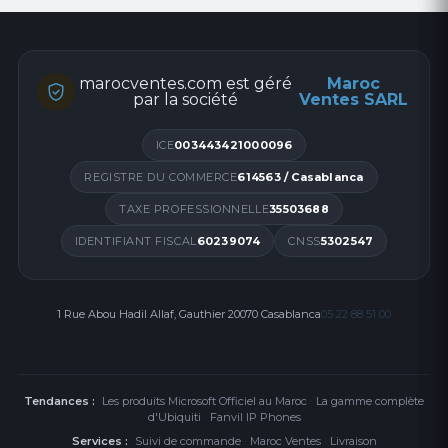
Dimensions et poids
Dimensions
160 × 150 × 86 mm
marocventes.com est géré
Maroc
Poids net
2.5 kg
par la société
Ventes SARL
Points Forts
ICE
003443421000096
Puissance de 850 W pour les configurations
REGISTRE DU COMMERCE
614563 / Casablanca
exigeantes
Certification 80 PLUS Gold pour une efficacité
TAXE PROFESSIONNELLE
35503688
énergétique optimale
IDENTIFIANT FISCAL
60239074
CNSS
5302547
Connecteur PCIe 5.0 pour les dernières cartes
graphiques
Ventilateur silencieux de 135 mm pour un
1 Rue Abou Hadil Allaf, Gauthier 20070 Casablanca
05 22 88 51 00
fonctionnement discret
Design modulaire pour une gestion facile des
câbles
Multiples protections pour la sécurité des
Tendances :
Les produits Microsoft Officiel au Maroc
·
La gamme complète
d'Ubiquiti
·
Fanvil IP Phones
composants
Services :
Suivi de commande
·
Maroc Ventes
·
Livraison