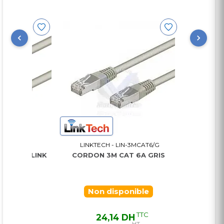
MCAT6/G
LINKTECH - LIN-3MCAT6/G
LINKTEC
GRIS LINK
CORDON 3M CAT 6A GRIS
CORDON 1M 
Non disponible
E
TTC
TTC
24,14 DH
15
T
HT