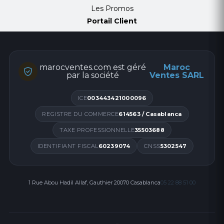
Les Promos
Portail Client
marocventes.com est géré
Maroc
par la société
Ventes SARL
ICE
003443421000096
REGISTRE DU COMMERCE
614563 / Casablanca
TAXE PROFESSIONNELLE
35503688
IDENTIFIANT FISCAL
60239074
CNSS
5302547
1 Rue Abou Hadil Allaf, Gauthier 20070 Casablanca
05 22 88 51 00