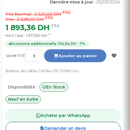
Dernière mise à jour :
05/09/2024
TTC
Prix Normal :
2 520,00 DH
TTC
Prix : 2 028,00 DH
1 893,36 DH
TTC
HT
Hors Taxe :
1 577,80 DH
Economie additionnelle :
134,64 DH - 7%
Ajouter au panier
QUANTITÉ
Bobine de câble CAT6A UTP 305M Gris
Disponibilité :
En Stock
Neuf en boîte
Acheter par WhatsApp
Demander un devis