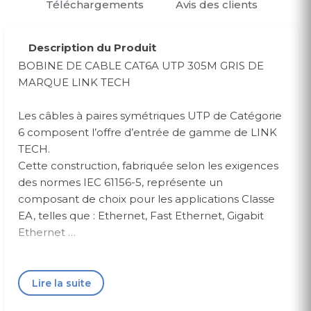
Téléchargements
Avis des clients
Description du Produit
BOBINE DE CABLE CAT6A UTP 305M GRIS DE
MARQUE LINK TECH
Les câbles à paires symétriques UTP de Catégorie
6 composent l’offre d’entrée de gamme de LINK
TECH.
Cette construction, fabriquée selon les exigences
des normes IEC 61156-5, représente un
composant de choix pour les applications Classe
EA, telles que : Ethernet, Fast Ethernet, Gigabit
Ethernet …
Les câbles UTP Cat 6 de LINK TECH sont idéaux
pour les applications VDI jusqu’à 250MHz.
Lire la suite
Les câbles LINK TECH Cat.6 , associés avec une