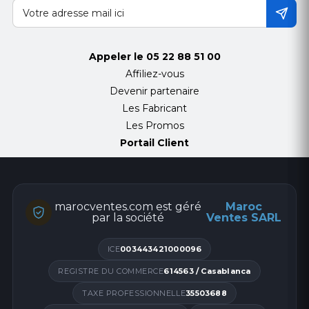
Appeler le
05 22 88 51 00
Affiliez-vous
Devenir partenaire
Les Fabricant
Les Promos
Portail Client
marocventes.com est géré
Maroc
par la société
Ventes SARL
ICE
003443421000096
REGISTRE DU COMMERCE
614563 / Casablanca
TAXE PROFESSIONNELLE
35503688