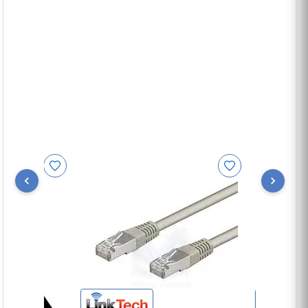
Cette construction, fabriquée selon les exigences
des normes IEC 61156-5, représente un
composant de choix pour les applications Classe
EA, telles que : Ethernet, Fast Ethernet, Gigabit
Ethernet ...
Les câbles UTP Cat 6 de LIN
K
TECH sont idéaux
pour les applications VDI jusqu’à 250MHz.
Les câbles LIN
K
TECH Cat.6 , associés avec une
connectique de même performances,sont idéaux
pour
les applications VDI selon les normes ISO/IEC
11801, EN 50173 et TIA/EIA 568.
Application :
Cable ID: CAT6A LINK CCA 0.57 70 Test Summary:
PASS
Date / Time: 12/28/2017 02:56:01 PM Model: DTX-
1800