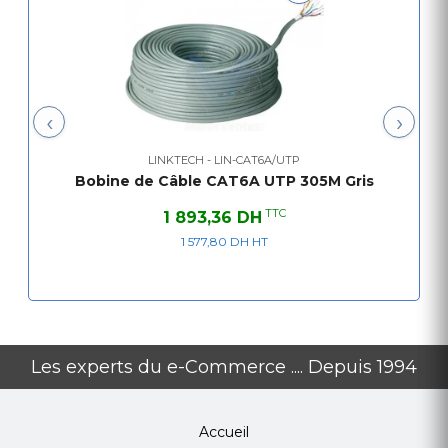
‹
›
LINKTECH - LIN-CAT6A/UTP
Bobine de Câble CAT6A UTP 305M Gris
TTC
1 893,36 DH
1 577,80 DH HT
Les experts du e-Commerce .... Depuis 1994
Accueil