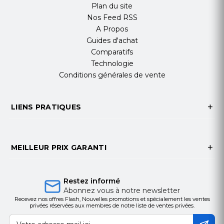
G52 MP8, 4 Go
Plan du site
RAM, 32 Go ROM,
Nos Feed RSS
A Propos
slot micro SD,
Guides d'achat
compatibilité avec
Comparatifs
kit mural VESA
Technologie
800×600
Conditions générales de vente
Dimensions
LIENS PRATIQUES
2204.9 × 101.7 ×
1260.4 mm
MEILLEUR PRIX GARANTI
Fiche Technique
GÉNÉRAL
Restez informé
Abonnez vous à notre newsletter
Fabricant
iiYama
Recevez nos offres Flash, Nouvelles promotions et spécialement les ventes
privées réservées aux membres de notre liste de ventes privées.
Référence
TW1023ASC-B2P