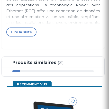
des applications. La technologie Power over
Ethernet (POE) offre une connexion de données
et une alimentation via un seul câble, simplifiant
ainsi les installations dans divers environnements.
La conception permet une utilisation en mode
Lire la suite
paysage, portrait ou face vers le haut. Intégré avec
une caméra et des haut-parleurs, il offre des
possibilités d'installation interactive pour la
réservation de salles, l'affichage dynamique, ou
l'affichage dans les ascenseurs, idéal pour les
Produits similaires
(21)
environnements à forte fréquentation comme la
vente au détail, les points de vente interactifs, les
bureaux d'information ou l'industrie hôtelière.
RÉCEMMENT VUS
Caractéristiques
Écran tactile
Système
capacitif
d'exploitation