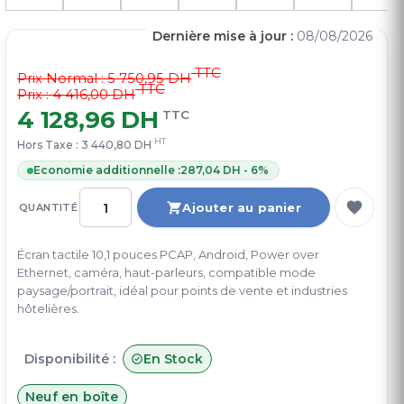
Dernière mise à jour :
08/08/2026
TTC
Prix Normal :
5 750,95 DH
TTC
Prix : 4 416,00 DH
4 128,96 DH
TTC
HT
Hors Taxe :
3 440,80 DH
Economie additionnelle :
287,04 DH - 6%
Ajouter au panier
QUANTITÉ
Écran tactile 10,1 pouces PCAP, Android, Power over
Ethernet, caméra, haut-parleurs, compatible mode
paysage/portrait, idéal pour points de vente et industries
hôtelières.
Disponibilité :
En Stock
Neuf en boîte