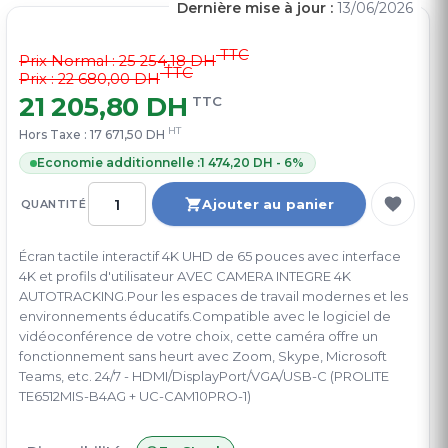
Dernière mise à jour :
13/06/2026
TTC
Prix Normal :
25 254,18 DH
TTC
Prix : 22 680,00 DH
21 205,80 DH
TTC
HT
Hors Taxe :
17 671,50 DH
Economie additionnelle :
1 474,20 DH - 6%
Ajouter au panier
QUANTITÉ
Écran tactile interactif 4K UHD de 65 pouces avec interface
4K et profils d'utilisateur AVEC CAMERA INTEGRE 4K
AUTOTRACKING.Pour les espaces de travail modernes et les
environnements éducatifs.Compatible avec le logiciel de
vidéoconférence de votre choix, cette caméra offre un
fonctionnement sans heurt avec Zoom, Skype, Microsoft
Teams, etc. 24/7 - HDMI/DisplayPort/VGA/USB-C (PROLITE
TE6512MIS-B4AG + UC-CAM10PRO-1)