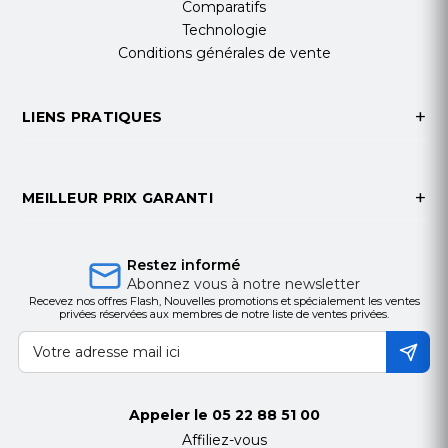
Comparatifs
participants à distance. Un champ de vision à 120-
Technologie
degrés signifie que vous ne louperez rien de votre
Conditions générales de vente
réunion.
Compatibilité
LIENS PRATIQUES
Compatible avec le logiciel de vidéoconférence
de votre choix, cette caméra offre un
fonctionnement sans heurt avec Zoom, Skype,
MEILLEUR PRIX GARANTI
Microsoft Teams, etc.
Les spécifications de la caméra de
Restez informé
Visioconférence
Abonnez vous à notre newsletter
Recevez nos offres Flash, Nouvelles promotions et spécialement les ventes
Pixels
8,46M
privées réservées aux membres de notre liste de ventes privées.
Résolution native
4K UHD
Résolutions supportées
2160p/30fps,
1440p/30fps, 1080p/30fps
Champ de vision diagonal (dFoV)
120°
Appeler le
05 22 88 51 00
Mode Focus
fixé
Affiliez-vous