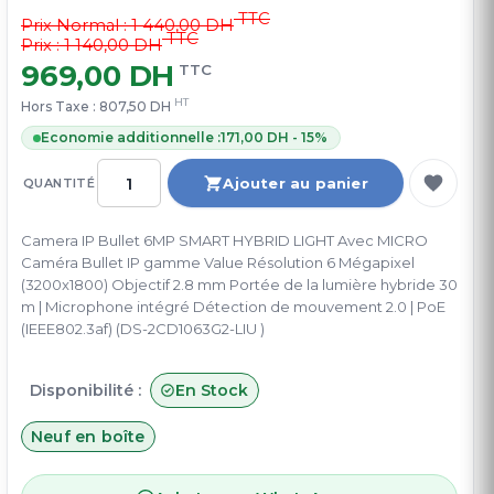
TTC
Prix Normal :
1 440,00 DH
TTC
Prix : 1 140,00 DH
969,00 DH
TTC
HT
Hors Taxe :
807,50 DH
Economie additionnelle :
171,00 DH - 15%
Ajouter au panier
QUANTITÉ
Camera IP Bullet 6MP SMART HYBRID LIGHT Avec MICRO
Caméra Bullet IP gamme Value Résolution 6 Mégapixel
(3200x1800) Objectif 2.8 mm Portée de la lumière hybride 30
m | Microphone intégré Détection de mouvement 2.0 | PoE
(IEEE802.3af) (DS-2CD1063G2-LIU )
Disponibilité :
En Stock
Neuf en boîte