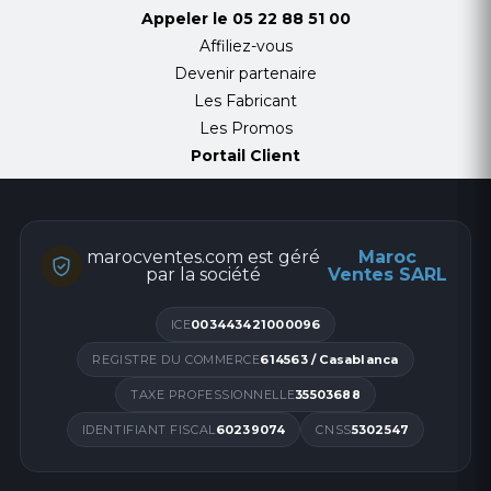
Appeler le
05 22 88 51 00
Affiliez-vous
Devenir partenaire
Les Fabricant
Les Promos
Portail Client
marocventes.com est géré
Maroc
par la société
Ventes SARL
ICE
003443421000096
REGISTRE DU COMMERCE
614563 / Casablanca
TAXE PROFESSIONNELLE
35503688
IDENTIFIANT FISCAL
60239074
CNSS
5302547