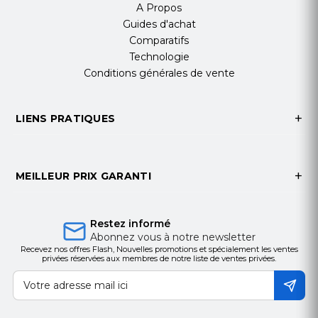
A Propos
IEEE802.3af
Guides d'achat
Degré de protection
Étanche IP67
Comparatifs
Matériel
Métal et plastique
Technologie
Temp. fonctionnement
-30º C ~ +60º C
Conditions générales de vente
Dimensions
66 mm (H) x 69.1 mm (L) x 170.8 mm
(Pr)
Dimensions de la base
Ø base 70 mm / Ø entre
LIENS PRATIQUES
tornillos 55 mm / 3 tornillos
Poids
285 g
MEILLEUR PRIX GARANTI
Restez informé
Abonnez vous à notre newsletter
Recevez nos offres Flash, Nouvelles promotions et spécialement les ventes
privées réservées aux membres de notre liste de ventes privées.