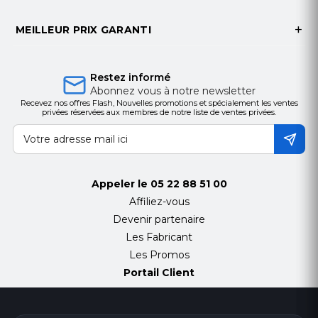
Indicateur De Force Du Signal
Soutien
MEILLEUR PRIX GARANTI
Vidéo
Angle De Champ
88°(H), 68°(V)
Restez informé
Abonnez vous à notre newsletter
Type D'image
Recevez nos offres Flash, Nouvelles promotions et spécialement les ventes
JPEG
privées réservées aux membres de notre liste de ventes privées.
Résolution
160*120;320*240;640*480
Remplir La Lumière
Lumière blanche
Appeler le
05 22 88 51 00
Plage De Remplissage
Affiliez-vous
12m
Devenir partenaire
Commutateur Jour/Nuit
Les Fabricant
Couleur
Les Promos
Interface
Portail Client
Interrupteur
Inscription à la mise sous tension
Indicateur LED