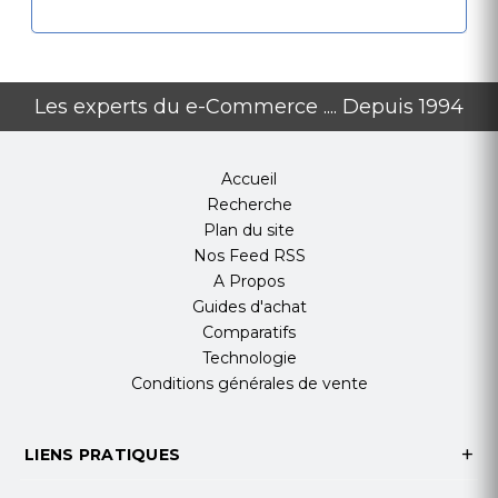
Élevé;Auto;Animaux
Immunité Aux Animaux
30Kg
Filtre De Lumière Blanche
Les experts du e-Commerce .... Depuis 1994
6500lux
Compensation De Température Numérique
Accueil
Soutien
Recherche
Protection De Zone De Fluage
Plan du site
Soutien
Nos Feed RSS
Caractéristique
A Propos
Traitement Numérique
Guides d'achat
Soutien
Comparatifs
Optique Scellée
Technologie
Soutien
Conditions générales de vente
Autoprotection
Avant; Arrière
Indicateur De Température De L'environnement
LIENS PRATIQUES
Soutien