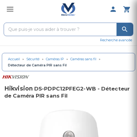
0 Produit 
Recherche avancée
Accueil
»
Sécurité
»
Caméras IP
»
Caméras sans fil
»
Détecteur de Caméra PIR sans Fil
Hikvision
DS-PDPC12PFEG2-WB - Détecteur
de Caméra PIR sans Fil