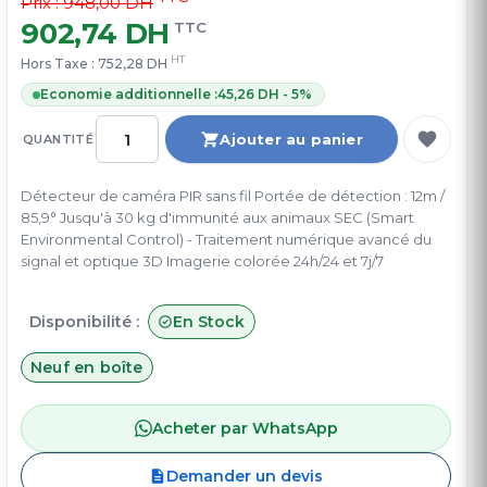
Prix : 948,00 DH
902,74 DH
TTC
HT
Hors Taxe :
752,28 DH
Economie additionnelle :
45,26 DH - 5%
Ajouter au panier
QUANTITÉ
Détecteur de caméra PIR sans fil Portée de détection : 12m /
85,9° Jusqu'à 30 kg d'immunité aux animaux SEC (Smart
Environmental Control) - Traitement numérique avancé du
signal et optique 3D Imagerie colorée 24h/24 et 7j/7
Disponibilité :
En Stock
Neuf en boîte
Acheter par WhatsApp
Demander un devis