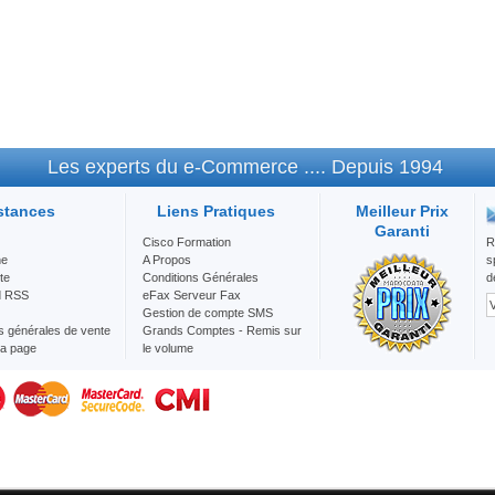
Les experts du e-Commerce .... Depuis 1994
stances
Liens Pratiques
Meilleur Prix
Garanti
Cisco Formation
R
he
A Propos
s
te
Conditions Générales
d
d RSS
eFax Serveur Fax
Gestion de compte SMS
s générales de vente
Grands Comptes - Remis sur
la page
le volume
Mention Légale
Nos Services
Question/Réponse
SMS Maroc Envoie d'SMS en
Bulk au vos client
VOIP CENTREX - VOIP Maroc
- Centrex Maroc - voix sur ip
Maroc - Serveur Asterisk -