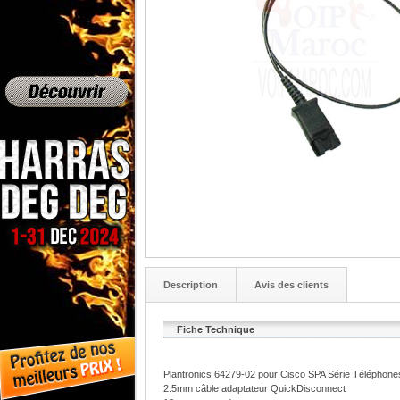
Description
Avis des clients
Fiche Technique
Plantronics 64279-02 pour Cisco SPA Série Téléphone
2.5mm câble adaptateur QuickDisconnect