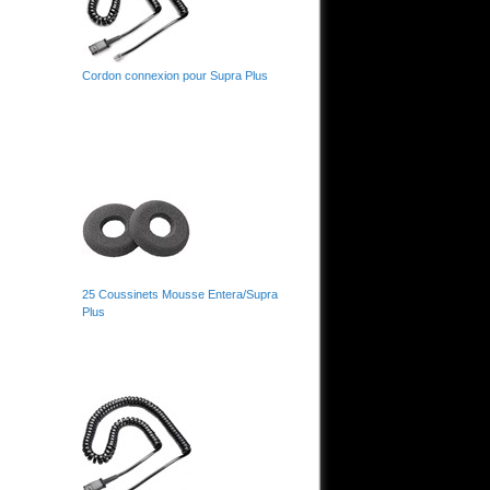
Cordon connexion pour Supra Plus
25 Coussinets Mousse Entera/Supra
Plus