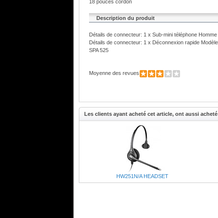
18 pouces cordon
Description du produit
Détails de connecteur: 1 x Sub-mini téléphone Homm
Détails de connecteur: 1 x Déconnexion rapide Modèl
SPA 525
Moyenne des revues
Les clients ayant acheté cet article, ont aussi acheté 
HW251N/A HEADSET