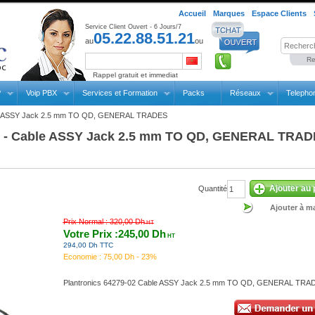
Accueil
Marques
Espace Clients
Service Client Ouvert - 6 Jours/7
05.22.88.51.21
au
ou
Re
Rappel gratuit et immediat
P
Voip PBX
Services et Formation
Packs
Réseaux
Telepho
 ASSY Jack 2.5 mm TO QD, GENERAL TRADES
2 - Cable ASSY Jack 2.5 mm TO QD, GENERAL TRA
Ajouter au 
Quantité
Ajouter à ma
Prix Normal :
320,00 Dh
HT
Votre Prix :245,00 Dh
HT
294,00 Dh TTC
Economie :
75,00 Dh - 23%
Plantronics 64279-02 Cable ASSY Jack 2.5 mm TO QD, GENERAL TRA