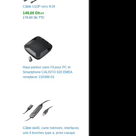
Câble U10P vers RJ9
149,00 Dh
HT
178,80 Dh TTC
Haut-parleur sans Fil pour PC et
Smartphone CALISTO 620 EMEA
remplacer 215496-01
Câble da40, carte mémoire, interfaces
usb 4 broches type a, prise casque