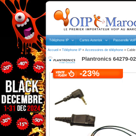
Téléphone IP
Cartes Asterisk
Passerelle VoI
Accueil
»
Téléphone IP
»
Accessoires de téléphone
»
Cable
Plantronics
64279-0
-23%