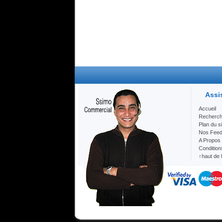
Assi
Accueil
Recherc
Plan du si
Nos Fee
A Propos
Condition
↑haut de 