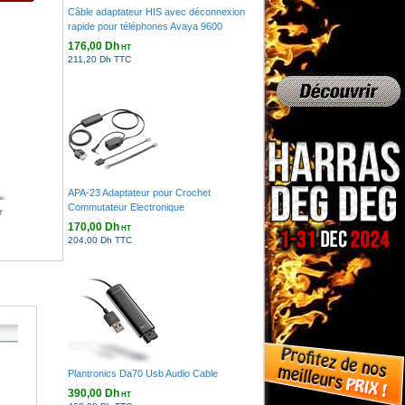
Câble adaptateur HIS avec déconnexion
rapide pour téléphones Avaya 9600
176,00 Dh
HT
211,20 Dh TTC
APA-23 Adaptateur pour Crochet
Commutateur Electronique
r
170,00 Dh
HT
204,00 Dh TTC
Plantronics Da70 Usb Audio Cable
390,00 Dh
HT