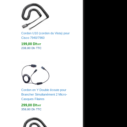
Cordon U10 (cordon du Vista) pour
Cisco 7940/7960
199,00 Dh
HT
238,80 Dh TTC
Cordon en Y Double écoute pour
Brancher Simultanément 2 Micro-
Casques Filaires
299,00 Dh
HT
358,80 Dh TTC