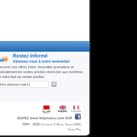
Restez informé
Abonnez vous à notre newsletter
ecevez nos offres Flash, Nouvelles promotions et
pécialement les ventes privées réservées aux membres
e notre liste de ventes privées.
SUIVEZ www.Voipmaroc.com SUR
1994 - 2026
Copyright © Maroc Ventes SARL
Conçu Par: