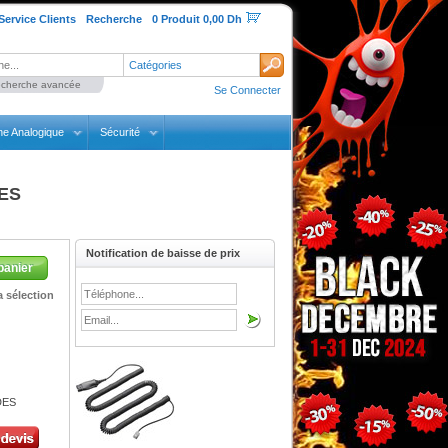
Service Clients
Recherche
0 Produit 0,00 Dh
Catégories
cherche avancée
Se Connecter
ne Analogique
Sécurité
DES
Notification de baisse de prix
panier
 sélection
DES