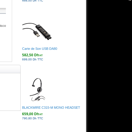
468,00 Dh TTC
isco
Carte de Son USB DA80
582,50 Dh
HT
699,00 Dh TTC
BLACKWIRE C315-M MONO HEADSET
659,00 Dh
HT
790,80 Dh TTC