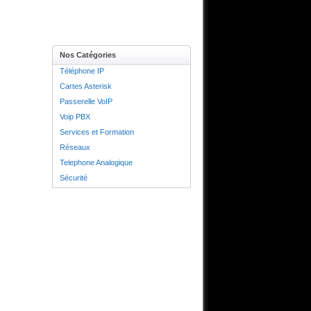
Nos Catégories
Téléphone IP
Cartes Asterisk
Passerelle VoIP
Voip PBX
Services et Formation
Réseaux
Telephone Analogique
Sécurité