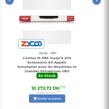
● Durée maximale d'appel configurable
● Qualité sonore
● Pas de frais de licence requis
Zycoo - U80
CooVox IP PBX Jusqu'à 200
Extensions 60 Appels
Simultanés pour les Moyennes et
Grandes Entreprises U80
En Stock
TTC
10 272,72 DH
HT
8 560,60 DH
Ajouter au panier