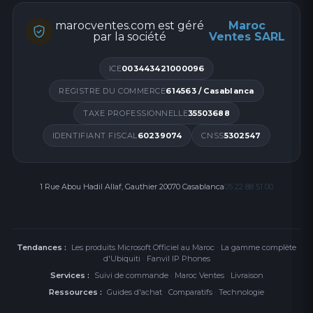
marocventes.com est géré
Maroc
par la société
Ventes SARL
ICE
003443421000096
REGISTRE DU COMMERCE
614563 / Casablanca
TAXE PROFESSIONNELLE
35503688
IDENTIFIANT FISCAL
60239074
CNSS
5302547
1 Rue Abou Hadil Allaf, Gauthier 20070 Casablanca
05 22 88 51 00
Tendances :
Les produits Microsoft Officiel au Maroc
·
La gamme complète
d'Ubiquiti
·
Fanvil IP Phones
Services :
Suivi de commande
·
Maroc Ventes
·
Livraison
Ressources :
Guides d'achat
·
Comparatifs
·
Technologie