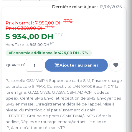
Dernière mise à jour :
12/06/2026
TTC
Prix Normal :
7 956,00 DH
TTC
Prix : 6 360,00 DH
5 934,00 DH
TTC
HT
Hors Taxe :
4 945,00 DH
Economie additionnelle :
426,00 DH - 7%
Ajouter au panier
QUANTITÉ
Passerelle GSM VoIP 4 Support de carte SIM, Prise en charge
du protocole SIP/IAX, Connectivité LAN 10/100Base-T, G.711a
loi en ligne, G.722, G.726, G.729A, GSM, ADPCM, codecs
Speex, Centre SMS Envoi et réception de SMS, Envoyer des
SMS en masse, Enregistrement détaillé de l'appel, Mise à
niveau du micrologiciel par ajustement du gain
HTTP/TFTP, Groupe de ports GSM/CDMA/UMTS Gérer la
hotline, Règles de routage entrant/sortant Liste noire
IP, Alerte d'attaque réseau NTP