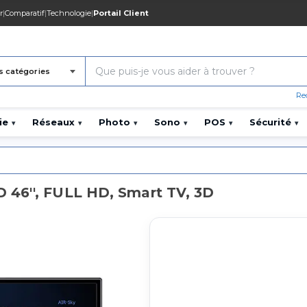
r
|
Comparatif
|
Technologie
|
Portail Client
s catégories
Re
ie
Réseaux
Photo
Sono
POS
Sécurité
▾
▾
▾
▾
▾
▾
 46'', FULL HD, Smart TV, 3D