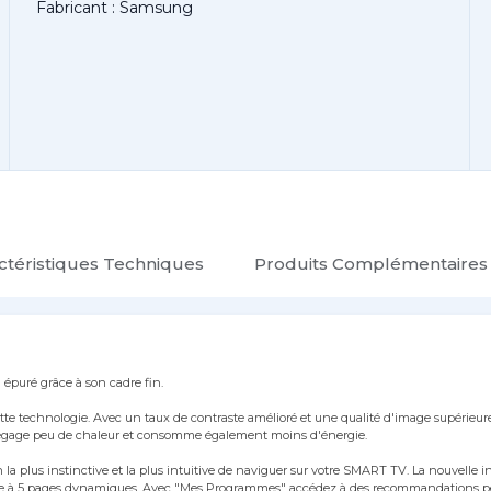
Fabricant : Samsung
ctéristiques Techniques
Produits Complémentaires
puré grâce à son cadre fin.
 cette technologie. Avec un taux de contraste amélioré et une qualité d'image supérieu
 dégage peu de chaleur et consomme également moins d'énergie.
n la plus instinctive et la plus intuitive de naviguer sur votre SMART TV. La nouvelle 
grâce à 5 pages dynamiques. Avec "Mes Programmes" accédez à des recommandations p