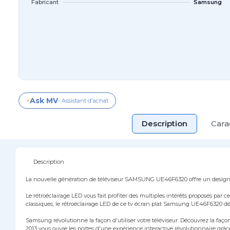
Fabricant
Samsung
Ask MV
⚡
- Assistant d'achat
Description
Cara
Description
La nouvelle génération de téléviseur SAMSUNG UE46F6320 offre un design é
Le rétroéclairage LED vous fait profiter des multiples intérêts proposés par
classiques, le rétroéclairage LED de ce tv écran plat Samsung UE46F6320
Samsung révolutionne la façon d'utiliser votre téléviseur. Découvrez la faço
2013 vous ouvre les portes d'une expérience interactive révolutionnaire 