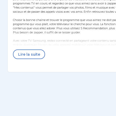
programmes TV en cours, et regardez ce que vous aimez sans avoir à zapper
"Mes contenus" vous permet de partager vos photos, films et musique avec v
sociaux et de passer des appels visios avec vos amis. Enfin retrouvez toutes 
Choisir la bonne chaîne et trouver le programme que vous aimez ne doit pas
programme qui vous plaît, votre téléviseur le cherche pour vous. La fonct
contenus que vous allez adorer. Plus vous utilisez S Recommandation, plus i
Plus besoin de zapper, il suffit de se laisser guider.
Avec votre TV Samsung, restez connecté en partageant votre contenu sans fil
mobile, dupliquez l'écran de votre appareil mobile sur votre téléviseur et pa
L'incroyable netteté d'image et la fluidité naturelle dans les mouvements e
Lire la suite
Grâce au Wi-fi intégré, vous connectez votre écran à votre réseau Internet
branché sur le port USB de votre téléviseur.
Un écran plus rapide, des images plus nettes, des mouvements fluides, un acc
Caractéristiques
- TV Edge LED 1080p
- 3D Ready avec réglage des effets 3D
- Processeur Dual Core (multitâches et graphismes 
- Clear Motion Rate 200 Hz