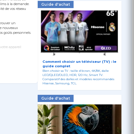
films à la demande.
Guide d'achat
ité de vos réseau
trouver un
 de nouveaux
os goûts personnels.
votre appareil
Comment choisir un téléviseur (TV) : le
guide complet
tockage qui sera
Bien choisir sa TV : taille d'écran, 4K/8K, dalle
LED/QLED/OLED, HDR, 120 Hz, Smart TV.
Comparatif des dalles et modèles recommandés
Hisense, Samsung, TCL.
Guide d'achat