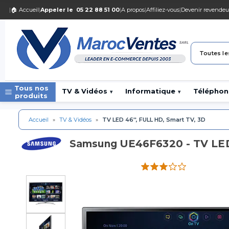
|
🏠 Accueil
|
Appeler le
05 22 88 51 00
|
A propos
|
Affiliez-vous
|
Devenir revendeu
Toutes le
Tous nos
TV & Vidéos
Informatique
Téléphon
▾
▾
produits
Accueil
»
TV & Vidéos
»
TV LED 46'', FULL HD, Smart TV, 3D
UE46F6320 - TV LED
Samsung