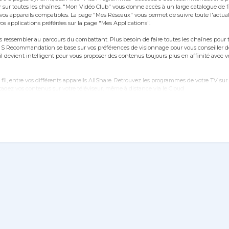
 sur toutes les chaînes. "Mon Vidéo Club" vous donne accès à un large catalogue de 
os appareils compatibles. La page "Mes Réseaux" vous permet de suivre toute l'actual
vos applications préférées sur la page "Mes Applications".
 ressembler au parcours du combattant. Plus besoin de faire toutes les chaînes pour 
ion S Recommandation se base sur vos préférences de visionnage pour vous conseiller
l devient intelligent pour vous proposer des contenus toujours plus en affinité avec v
, entre vos différents appareils AllShare. Retrouvez les programmes de votre TV sur 
rtagez vos contenus sur votre téléviseur, même à distance via le Cloud.
st due à la technologie CMR 200 Hz qui équipe cette télévision.
 sans fil. Vous pouvez également enregistrer vos programmes sur un périphérique de s
ès sans fil, le UE46F6320 est vraiment l'écran qui vous fait entrer dans le futur.
3D)