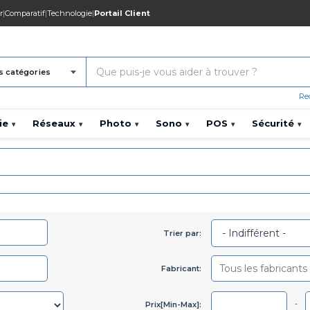
r
|
Comparatif
|
Technologie
|
Portail Client
s catégories
Re
ie
Réseaux
Photo
Sono
POS
Sécurité
▾
▾
▾
▾
▾
▾
Trier par:
Fabricant:
-
Prix[Min-Max]: