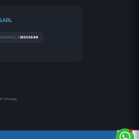
 SARL
SIONNELLE
35503688
 IP Phones