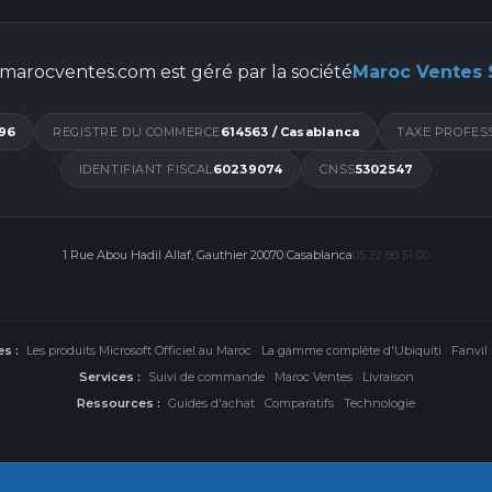
marocventes.com est géré par la société
Maroc Ventes
96
REGISTRE DU COMMERCE
614563 / Casablanca
TAXE PROFES
IDENTIFIANT FISCAL
60239074
CNSS
5302547
1 Rue Abou Hadil Allaf, Gauthier 20070 Casablanca
05 22 88 51 00
s :
Les produits Microsoft Officiel au Maroc
·
La gamme complète d'Ubiquiti
·
Fanvil
Services :
Suivi de commande
·
Maroc Ventes
·
Livraison
Ressources :
Guides d'achat
·
Comparatifs
·
Technologie