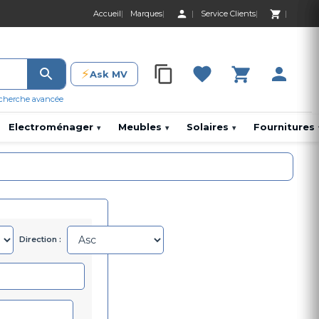
Accueil
Marques
Service Clients
0 Produit 0,00 D
⚡
Ask MV
0 Produit 0,00 DH
cherche avancée
Electroménager
Meubles
Solaires
Fournitures
▾
▾
▾
Direction :