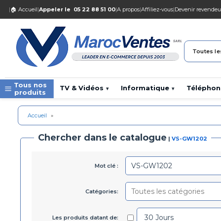
|
🏠 Accueil
|
Appeler le
05 22 88 51 00
|
A propos
|
Affiliez-vous
|
Devenir revendeu
Toutes le
Tous nos
TV & Vidéos
Informatique
Téléphon
▾
▾
produits
Accueil
»
Chercher dans le catalogue
|
VS-GW1202
Mot clé :
Catégories:
Les produits datant de: