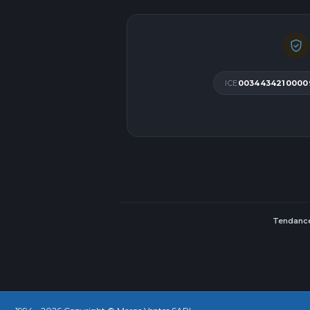
ICE
0034434210000
Tendance